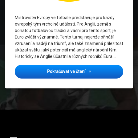
Fotbalová
kultura v
Mistrovství Evropy ve fotbale představuje pro každý
Anglii
evropský tým vrcholné události. Pro Anglii, země s
bohatou fotbalovou tradicí a vášní pro tento sport, je
Fotbalové
Euro zvlášť významné. Tento turnaj nejenže přináší
legendy
vzrušení a naději na triumf, ale také znamená příležitost
ukázat světu, jaký potenciál má anglický národní tým.
Fotbalové
turnaje
Historicky se Anglie účastnila různých ročníků Eura …
Gareth
Euro a Anglie: Významné 
Pokračovat ve čtení
Southgate
Harry
Kane
Historie
anglického
fotbalu
Tel:
Mistrovství
Evropy ve