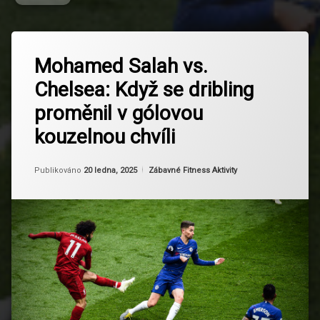
Označeno
Zanechat
tagem
Mohamed Salah vs.
komentář
na
Chelsea
Chelsea: Když se dribling
Mohamed
vs
Salah
Liverpool
proměnil v gólovou
vs.
Chelsea:
Driblink
kouzelnou chvíli
Když
se
Fotbalové
dribling
Od
Ruby
Kategorie:
legendy
Publikováno
20 ledna, 2025
Zábavné Fitness Aktivity
proměnil
v
gólovou
Gól
kouzelnou
sezóny
chvíli
Historie
Premier
League
Liverpool
fanoušci