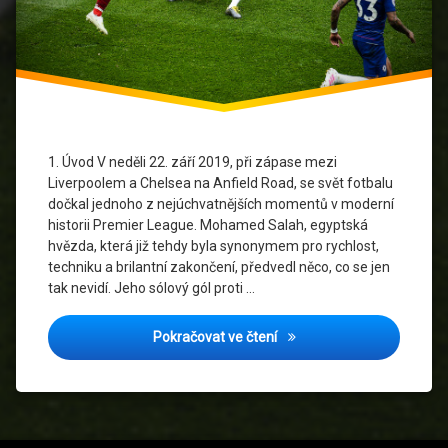
Liverpool
FC
Mohamed
Salah
Nejlepší
1. Úvod V neděli 22. září 2019, při zápase mezi
hráči
Liverpoolem a Chelsea na Anfield Road, se svět fotbalu
Premier
dočkal jednoho z nejúchvatnějších momentů v moderní
League
historii Premier League. Mohamed Salah, egyptská
hvězda, která již tehdy byla synonymem pro rychlost,
Premier
League
techniku a brilantní zakončení, předvedl něco, co se jen
tak nevidí. Jeho sólový gól proti …
Technika
fotbalu
Mohamed Salah vs. Chelsea:
Pokračovat ve čtení