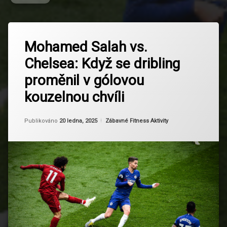
Označeno
Zanechat
tagem
Mohamed Salah vs.
komentář
na
Chelsea
Chelsea: Když se dribling
Mohamed
vs
Salah
Liverpool
proměnil v gólovou
vs.
Chelsea:
Driblink
kouzelnou chvíli
Když
se
Fotbalové
dribling
Od
Ruby
Kategorie:
legendy
Publikováno
20 ledna, 2025
Zábavné Fitness Aktivity
proměnil
v
gólovou
Gól
kouzelnou
sezóny
chvíli
Historie
Premier
League
Liverpool
fanoušci