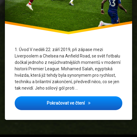
Liverpool
FC
Mohamed
Salah
Nejlepší
1. Úvod V neděli 22. září 2019, při zápase mezi
hráči
Liverpoolem a Chelsea na Anfield Road, se svět fotbalu
Premier
dočkal jednoho z nejúchvatnějších momentů v moderní
League
historii Premier League. Mohamed Salah, egyptská
hvězda, která již tehdy byla synonymem pro rychlost,
Premier
League
techniku a brilantní zakončení, předvedl něco, co se jen
tak nevidí. Jeho sólový gól proti …
Technika
fotbalu
Mohamed Salah vs. Chelsea:
Pokračovat ve čtení