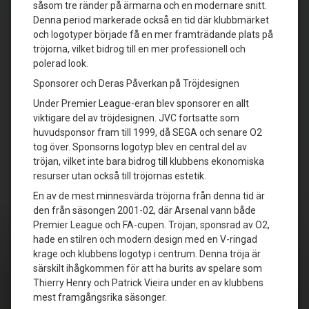
såsom tre ränder på ärmarna och en modernare snitt.
Denna period markerade också en tid där klubbmärket
och logotyper började få en mer framträdande plats på
tröjorna, vilket bidrog till en mer professionell och
polerad look.
Sponsorer och Deras Påverkan på Tröjdesignen
Under Premier League-eran blev sponsorer en allt
viktigare del av tröjdesignen. JVC fortsatte som
huvudsponsor fram till 1999, då SEGA och senare O2
tog över. Sponsorns logotyp blev en central del av
tröjan, vilket inte bara bidrog till klubbens ekonomiska
resurser utan också till tröjornas estetik.
En av de mest minnesvärda tröjorna från denna tid är
den från säsongen 2001-02, där Arsenal vann både
Premier League och FA-cupen. Tröjan, sponsrad av O2,
hade en stilren och modern design med en V-ringad
krage och klubbens logotyp i centrum. Denna tröja är
särskilt ihågkommen för att ha burits av spelare som
Thierry Henry och Patrick Vieira under en av klubbens
mest framgångsrika säsonger.