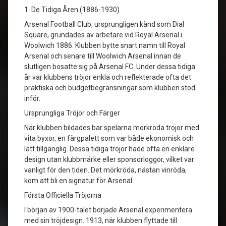
1. De Tidiga Åren (1886-1930)
Arsenal Football Club, ursprungligen känd som Dial
Square, grundades av arbetare vid Royal Arsenal i
Woolwich 1886. Klubben bytte snart namn till Royal
Arsenal och senare till Woolwich Arsenal innan de
slutligen bosatte sig på Arsenal FC. Under dessa tidiga
år var klubbens tröjor enkla och reflekterade ofta det
praktiska och budgetbegränsningar som klubben stod
inför.
Ursprungliga Tröjor och Färger
När klubben bildades bar spelarna mörkröda tröjor med
vita byxor, en färgpalett som var både ekonomisk och
lätt tillgänglig. Dessa tidiga tröjor hade ofta en enklare
design utan klubbmärke eller sponsorloggor, vilket var
vanligt för den tiden. Det mörkröda, nästan vinröda,
kom att bli en signatur för Arsenal.
Första Officiella Tröjorna
I början av 1900-talet började Arsenal experimentera
med sin tröjdesign. 1913, när klubben flyttade till