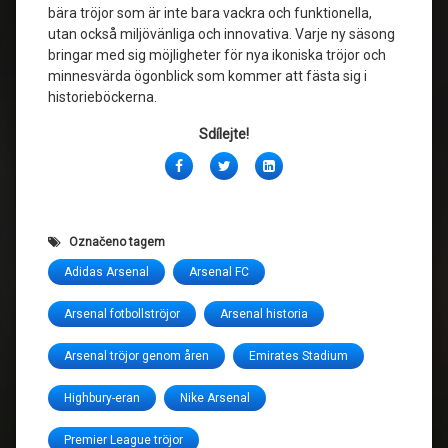
bära tröjor som är inte bara vackra och funktionella,
utan också miljövänliga och innovativa. Varje ny säsong
bringar med sig möjligheter för nya ikoniska tröjor och
minnesvärda ögonblick som kommer att fästa sig i
historieböckerna.
Sdílejte!
Facebook
Twitter
LinkedIn
Označeno tagem
Adidas Arsenal
Arsenal FC
Arsenal fotbollströjor
Arsenal historia
Arsenal tröjor genom åren
Emirates Stadium
Highbury-eran
Nike Arsenal
Premier League tröjor