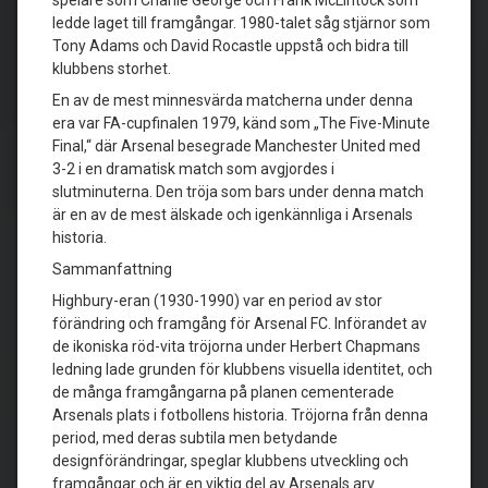
spelare som Charlie George och Frank McLintock som
ledde laget till framgångar. 1980-talet såg stjärnor som
Tony Adams och David Rocastle uppstå och bidra till
klubbens storhet.
En av de mest minnesvärda matcherna under denna
era var FA-cupfinalen 1979, känd som „The Five-Minute
Final,“ där Arsenal besegrade Manchester United med
3-2 i en dramatisk match som avgjordes i
slutminuterna. Den tröja som bars under denna match
är en av de mest älskade och igenkännliga i Arsenals
historia.
Sammanfattning
Highbury-eran (1930-1990) var en period av stor
förändring och framgång för Arsenal FC. Införandet av
de ikoniska röd-vita tröjorna under Herbert Chapmans
ledning lade grunden för klubbens visuella identitet, och
de många framgångarna på planen cementerade
Arsenals plats i fotbollens historia. Tröjorna från denna
period, med deras subtila men betydande
designförändringar, speglar klubbens utveckling och
framgångar och är en viktig del av Arsenals arv.