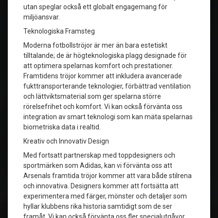
utan speglar också ett globalt engagemang för
miljöansvar.
Teknologiska Framsteg
Moderna fotbollströjor är mer än bara estetiskt
tilltalande; de är högteknologiska plagg designade för
att optimera spelarnas komfort och prestationer.
Framtidens tröjor kommer att inkludera avancerade
fukttransporterande teknologier, förbättrad ventilation
och lättviktsmaterial som ger spelarna större
rörelsefrihet och komfort. Vi kan också förvänta oss
integration av smart teknologi som kan mäta spelarnas
biometriska data i realtid.
Kreativ och Innovativ Design
Med fortsatt partnerskap med toppdesigners och
sportmärken som Adidas, kan vi förvänta oss att
Arsenals framtida tröjor kommer att vara både stilrena
och innovativa. Designers kommer att fortsätta att
experimentera med färger, mönster och detaljer som
hyllar klubbens rika historia samtidigt som de ser
framåt. Vi kan också förvänta oss fler specialutgåvor