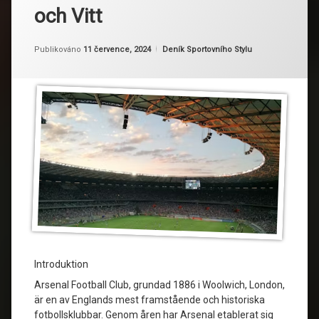
och Vitt
Aktualizováno
Od
Ruby
11 července, 2024
Kategorie:
Publikováno
11 července, 2024
Deník Sportovního Stylu
Introduktion
Arsenal Football Club, grundad 1886 i Woolwich, London,
är en av Englands mest framstående och historiska
fotbollsklubbar. Genom åren har Arsenal etablerat sig