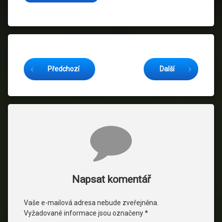
Čtěte dál
Předchozí
Další
Komentáře
Napsat komentář
Vaše e-mailová adresa nebude zveřejněna.
Vyžadované informace jsou označeny
*