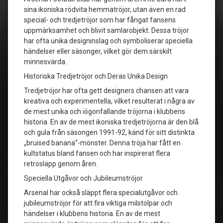
sina ikoniska rödvita hemmatröjor, utan även en rad
special- och tredjetröjor som har fångat fansens
uppmärksamhet och blivit samlarobjekt. Dessa tröjor
har ofta unika designinslag och symboliserar speciella
händelser eller säsonger, vilket gör dem särskilt
minnesvärda.
Historiska Tredjetröjor och Deras Unika Design
Tredjetröjor har ofta gett designers chansen att vara
kreativa och experimentella, vilket resulterat i några av
de mest unika och iögonfallande tröjorna i klubbens
historia. En av de mest ikoniska tredjetröjorna är den blå
och gula från säsongen 1991-92, känd för sitt distinkta
„bruised banana“-mönster. Denna tröja har fått en
kultstatus bland fansen och har inspirerat flera
retrosläpp genom åren.
Speciella Utgåvor och Jubileumströjor
Arsenal har också släppt flera specialutgåvor och
jubileumströjor för att fira viktiga milstolpar och
händelser i klubbens historia. En av de mest