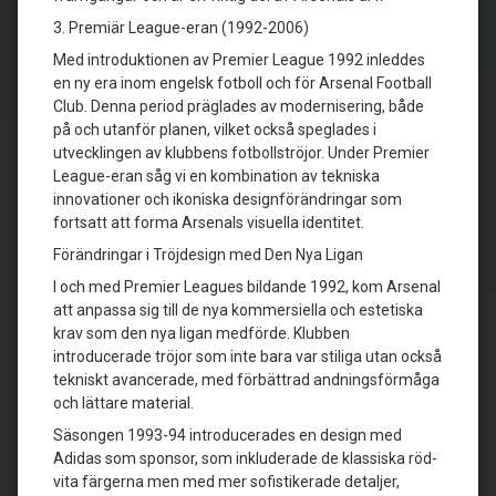
3. Premiär League-eran (1992-2006)
Med introduktionen av Premier League 1992 inleddes
en ny era inom engelsk fotboll och för Arsenal Football
Club. Denna period präglades av modernisering, både
på och utanför planen, vilket också speglades i
utvecklingen av klubbens fotbollströjor. Under Premier
League-eran såg vi en kombination av tekniska
innovationer och ikoniska designförändringar som
fortsatt att forma Arsenals visuella identitet.
Förändringar i Tröjdesign med Den Nya Ligan
I och med Premier Leagues bildande 1992, kom Arsenal
att anpassa sig till de nya kommersiella och estetiska
krav som den nya ligan medförde. Klubben
introducerade tröjor som inte bara var stiliga utan också
tekniskt avancerade, med förbättrad andningsförmåga
och lättare material.
Säsongen 1993-94 introducerades en design med
Adidas som sponsor, som inkluderade de klassiska röd-
vita färgerna men med mer sofistikerade detaljer,