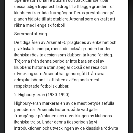
Spelare som Charlie Buchan och Jack Lambert bar
dessa tidiga tröjor och bidrog till att lägga grunden för
klubbens framtida framgångar. Deras prestationer på
planen hjälpte till att etablera Arsenal som en kraft att
räkna med i engelsk fotboll.
Sammanfattning
De tidiga åren av Arsenal FC präglades av enkelhet och
praktiska lösningar, men lade också grunden för den
ikoniska rödvita design som klubben är känd för idag.
Tröjorna från denna period är inte bara en del av
klubbens historia utan speglar också den resa och
utveckling som Arsenal har genomgått från sina
ödmjuka början till att bli en av Englands mest
respekterade fotbollsklubbar.
2. Highbury-eran (1930-1990)
Highbury-eran markerar en av de mest betydelsefulla
perioderna i Arsenals historia, både vad gäller
framgångar på planen och utvecklingen av klubbens
ikoniska tröjor. Under denna tidsperiod såg vi
introduktionen och utvecklingen av de klassiska röd-vita