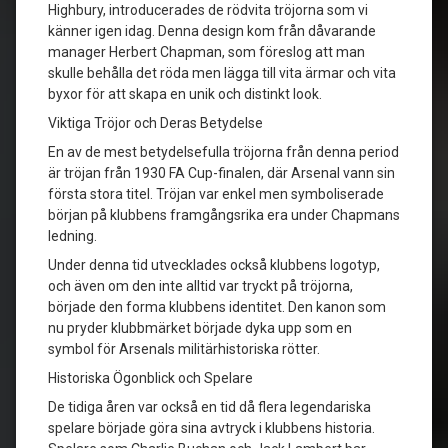
Highbury, introducerades de rödvita tröjorna som vi
känner igen idag. Denna design kom från dåvarande
manager Herbert Chapman, som föreslog att man
skulle behålla det röda men lägga till vita ärmar och vita
byxor för att skapa en unik och distinkt look.
Viktiga Tröjor och Deras Betydelse
En av de mest betydelsefulla tröjorna från denna period
är tröjan från 1930 FA Cup-finalen, där Arsenal vann sin
första stora titel. Tröjan var enkel men symboliserade
början på klubbens framgångsrika era under Chapmans
ledning.
Under denna tid utvecklades också klubbens logotyp,
och även om den inte alltid var tryckt på tröjorna,
började den forma klubbens identitet. Den kanon som
nu pryder klubbmärket började dyka upp som en
symbol för Arsenals militärhistoriska rötter.
Historiska Ögonblick och Spelare
De tidiga åren var också en tid då flera legendariska
spelare började göra sina avtryck i klubbens historia.