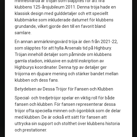
minnesvärda är tröjan som släpptes för att fira
klubbens 125-årsjubileum 2011. Denna tröja hade en
klassisk design med gulddetaljer och ett speciellt
klubbmärke som inkluderade datumet för klubbens
grundande, vilket gjorde den till en favorit bland
samlare.
En annan anmärkningsvärd tröja är den från 2021-22,
som släpptes för att hylla Arsenals tid på Highbury.
Tröjan innehöll detaljer som påminde om klubbens
gamla stadion, inklusive en subtil inskription av
Highburys koordinater. Denna typ av detaljer ger
tröjorna en djupare mening och stärker bandet mellan
klubben och dess fans.
Betydelsen av Dessa Tröjor för Fansen och Klubben
Special- och tredjetröjor spelar en viktig roll för både
fansen och klubben. För fansen representerar dessa
tröjor ofta speciella minnen och ögonblick som de delar
med klubben. De är också ett sätt för fansen att
uttrycka sin support och stolthet över klubbens historia
och prestationer.