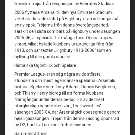
Ikoniska Tröjor från Invigningen av Emirates Stadium
2006 flyttade Arsenal till den nya Emirates Stadium,
vilket markerade slutet på Highbury-eran och början på
en ny epok. Tröjorna från denna övergångsperiod,
särskilt den sista som bars på Highbury under säsongen
2005-06, är speciella för många fans. Denna tröja var
vinröd, vilket hyllade klubbens ursprungliga färg från
1913, och bar texten „Highbury 1913-2006“ som en
hyllning till den gamla stadion.
Historiska Ögonblick och Spelare
Premier League-eran såg några av de största
stunderna och mest legendariska spelarna i Arsenals
historia. Spelare som Tony Adams, Dennis Bergkamp,
och Thierry Henry bidrog till att forma klubbens
framgångar under denna period. En av de mest
oförglömliga ögonblicken var „The Invincibles“
säsongen 2003-04, där Arsenal gick obesegrade genom
hela ligasäsongen. Tröjan från denna säsong, sponsrad
av O2, har blivit en ikon i fotbollshistorien.
Sammanfattning