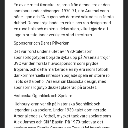
En av de mest ikoniska tröjorna från denna era är den
som bars under säsongen 1970-71, när Arsenal vann
både ligan och FA-cupen och därmed säkrade sin första
dubbel. Denna tröja hade en enkel och ren design med
en rund hals och minimal dekoration, vilket gjorde att
lagets prestationer verkligen stod i centrum.
Sponsorer och Deras Påverkan
Det var först under slutet av 1980-talet som
sponsorlogotyper började dyka upp på Arsenals tröjor.
JVC var den första huvudsponsorn som prydde
tröjorna, och detta markerade en ny era inom fotboll
där kommersiella intressen började spela en större roll.
Trots detta behöll Arsenal sin klassiska design, med
sponsorns logotyp diskret placerad på bröstet.
Historiska Ögonblick och Spelare
Highbury-eran var rik på historiska ögonblick och
legendariska spelare. Under 1930-talet dominerade
Arsenal engelsk fotboll, mycket tack vare spelare som
Alex James och Cliff Bastin. På 1970-talet var det