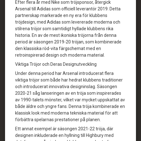
Efter flera år med Nike som tröjsponsor, återgick
Arsenal till Adidas som officiell leverantör 2019. Detta
partnerskap markerade en ny era för klubbens
tröjdesign, med Adidas som levererade moderna och
stilrena tröjor som samtidigt hyllade klubbens rika
historia. En av de mest ikoniska tröjorna från denna
period är säsongen 2019-20 tröjan, som kombinerade
den klassiska röd-vita färgschemat med en
retroinspirerad design och moderna material.
Viktiga Tröjor och Deras Designutveckling
Under denna period har Arsenal introducerat flera
viktiga tröjor som både har hedrat klubbens traditioner
och introducerat innovativa designinslag. Säsongen
2020-21 såg lanseringen av en tröja som inspirerades
av 1990-talets mönster, vilket var mycket uppskattat av
både äldre och yngre fans. Denna tröja kombinerade en
klassisk look med moderna tekniska material för att
förbättra spelarnas prestationer på planen.
Ett annat exempel är säsongen 2021-22 tröja, där
designen inkluderade en hyllning till Highbury med