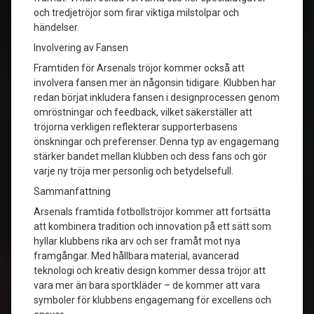
och tredjetröjor som firar viktiga milstolpar och
händelser.
Involvering av Fansen
Framtiden för Arsenals tröjor kommer också att
involvera fansen mer än någonsin tidigare. Klubben har
redan börjat inkludera fansen i designprocessen genom
omröstningar och feedback, vilket säkerställer att
tröjorna verkligen reflekterar supporterbasens
önskningar och preferenser. Denna typ av engagemang
stärker bandet mellan klubben och dess fans och gör
varje ny tröja mer personlig och betydelsefull.
Sammanfattning
Arsenals framtida fotbollströjor kommer att fortsätta
att kombinera tradition och innovation på ett sätt som
hyllar klubbens rika arv och ser framåt mot nya
framgångar. Med hållbara material, avancerad
teknologi och kreativ design kommer dessa tröjor att
vara mer än bara sportkläder – de kommer att vara
symboler för klubbens engagemang för excellens och