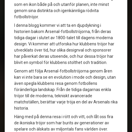
som en ikon både på och utanför planen, inte minst
genom sina distinkta och igenkännliga rödvita
fotbollströjor.
I denna blogg kommer vi att ta en djupdykning i
historien bakom Arsenal-fotbollströjorna, från deras
tidiga dagar i slutet av 1800-talet till dagens moderna
design. Vi kommer att utforska hur klubbens tröjor har
utvecklats över tid, hur olika designval och sponsorer
har påverkat deras utseende, och hur dessa tröjor har
blivit en symbol för klubbens stolthet och tradition.
Genom att följa Arsenal-fotbollströjorna genom åren
kan vi inte bara se en evolution i mode och design, utan
även spegla klubbens resa genom fotbollens
föränderliga landskap. Från de tidiga dagarnas enkla
tröjor till de moderna, tekniskt avancerade
matchställen, berättar varje tröja en del av Arsenals rika
historia.
Häng med på denna resa i rött och vitt, och låt oss fira
de ikoniska tröjor som har burits av generationer av
spelare och älskats av miljontals fans världen över.