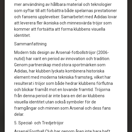
mer användning av hållbara material och teknologier
som syftar till att förbättra både spelarnas prestationer
och fansens upplevelser. Samarbetet med Adidas lovar
att leverera fler ikoniska och minnesvärda tröjor som
kommer att fortsätta att forma klubbens visuella
identitet.
Sammanfattning
Modern tids design av Arsenal-fotbollströjor (2006-
nutid) har varit en period av innovation och tradition.
Genom partnerskap med stora sportmärken som
Adidas, har klubben lyckats kombinera historiska
element med moderna tekniska framsteg, vilket har
resulterat i tröjor som både hedrar klubbens förflutna
och blickar framåt mot en lovande framtid. Tröjorna
från denna period är inte bara en del av klubbens
visuella identitet utan också symboler för de
framgångar och minnen som Arsenal och dess fans
delar.
5. Special- och Tredjetröjor
Arsenal Football Club har genom åren inte bara haft