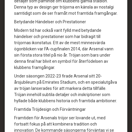
detaljer som påminde om klubbens gamla stadion.
Denna typ av design ger tröjorna en känsla av nostalgi
samtidigt som de ser framåt mot framtida framgångar.
Betydande Händelser och Prestationer
Modern tid har också varit fylld med betydande
händelser och prestationer som har bidragit till
tröjornas ikonstatus. Ett av de mest minnesvärda
ögonblicken var FA-cupfinalen 2014, där Arsenal vann
sin första stora titel på nio år. Tröjan som bars under
denna final har blivit en symbol för återfödelsen av
klubbens framgångar.
Under säsongen 2022-23 firade Arsenal sitt 20-
årsjubileum på Emirates Stadium, och en specialutgåva
av tröjan lanserades för att markera detta tillfälle.
Tröjan innehöll subtila detaljer och inskriptioner som
hyllade både klubbens historia och framtida ambitioner.
Framtida Tröjdesign och Förväntningar
Framtiden för Arsenals tröjor ser lovande ut, med
fortsatt fokus på att kombinera tradition och
innovation. De kommande säsongerna förväntas vi se