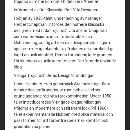
tröjorna som har kommit att definiera Arsenal.
Införandet av Det Klassiska Röd-Vita Designen
I början av 1930-talet, under ledning av manager
Herbert Chapman, infördes den numera klassiska
designen med röda tröjor och vita ärmar. Chapman,
som var en visionär inom fotbollstaktik och
klubbledning, ansåg att den nya designen skulle göra
spelarna mer igenkännbara på planen och samtidigt ge
laget en unik identitet. Denna förändring lade grunden
för klubbens visuella identitet som fortfarande används
idag.
Viktiga Tröjor och Deras Designförändringar
Under Highbury-eran genomgick Arsenals tröjor flera
mindre designförändringar men behöll alltid sin
grundläggande röd-vita färgkombination. Under 1950-
talet introducerades V-ringade kragar, vilket gav
tröjorna en modernare och stilrenare look. På 1960-
talet experimenterade klubben med olika material och
passformer för att förbättra spelarnas komfort och
prestation på planen.