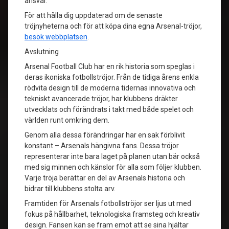
ansvar.
För att hålla dig uppdaterad om de senaste
tröjnyheterna och för att köpa dina egna Arsenal-tröjor,
besök webbplatsen
.
Avslutning
Arsenal Football Club har en rik historia som speglas i
deras ikoniska fotbollströjor. Från de tidiga årens enkla
rödvita design till de moderna tidernas innovativa och
tekniskt avancerade tröjor, har klubbens dräkter
utvecklats och förändrats i takt med både spelet och
världen runt omkring dem.
Genom alla dessa förändringar har en sak förblivit
konstant – Arsenals hängivna fans. Dessa tröjor
representerar inte bara laget på planen utan bär också
med sig minnen och känslor för alla som följer klubben.
Varje tröja berättar en del av Arsenals historia och
bidrar till klubbens stolta arv.
Framtiden för Arsenals fotbollströjor ser ljus ut med
fokus på hållbarhet, teknologiska framsteg och kreativ
design. Fansen kan se fram emot att se sina hjältar