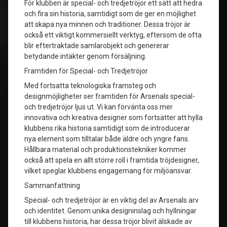
För klubben är special- och tredjetröjor ett sätt att hedra
och fira sin historia, samtidigt som de ger en möjlighet
att skapa nya minnen och traditioner. Dessa tröjor är
också ett viktigt kommersiellt verktyg, eftersom de ofta
blir eftertraktade samlarobjekt och genererar
betydande intäkter genom försäljning.
Framtiden för Special- och Tredjetröjor
Med fortsatta teknologiska framsteg och
designmöjligheter ser framtiden för Arsenals special-
och tredjetröjor ljus ut. Vi kan förvänta oss mer
innovativa och kreativa designer som fortsätter att hylla
klubbens rika historia samtidigt som de introducerar
nya element som tilltalar både äldre och yngre fans.
Hållbara material och produktionstekniker kommer
också att spela en allt större roll i framtida tröjdesigner,
vilket speglar klubbens engagemang för miljöansvar.
Sammanfattning
Special- och tredjetröjor är en viktig del av Arsenals arv
och identitet. Genom unika designinslag och hyllningar
till klubbens historia, har dessa tröjor blivit älskade av