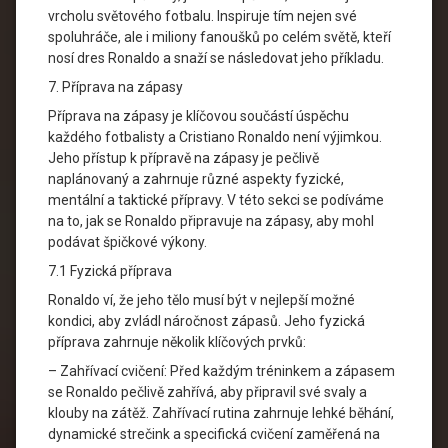
vrcholu světového fotbalu. Inspiruje tím nejen své
spoluhráče, ale i miliony fanoušků po celém světě, kteří
nosí dres Ronaldo a snaží se následovat jeho příkladu.
7. Příprava na zápasy
Příprava na zápasy je klíčovou součástí úspěchu
každého fotbalisty a Cristiano Ronaldo není výjimkou.
Jeho přístup k přípravě na zápasy je pečlivě
naplánovaný a zahrnuje různé aspekty fyzické,
mentální a taktické přípravy. V této sekci se podíváme
na to, jak se Ronaldo připravuje na zápasy, aby mohl
podávat špičkové výkony.
7.1 Fyzická příprava
Ronaldo ví, že jeho tělo musí být v nejlepší možné
kondici, aby zvládl náročnost zápasů. Jeho fyzická
příprava zahrnuje několik klíčových prvků:
– Zahřívací cvičení: Před každým tréninkem a zápasem
se Ronaldo pečlivě zahřívá, aby připravil své svaly a
klouby na zátěž. Zahřívací rutina zahrnuje lehké běhání,
dynamické strečink a specifická cvičení zaměřená na