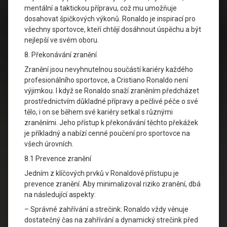
mentální a taktickou přípravu, což mu umožňuje
dosahovat špičkových výkonů. Ronaldo je inspirací pro
všechny sportovce, kteří chtějí dosáhnout úspěchu a být
nejlepší ve svém oboru.
8. Překonávání zranění
Zranění jsou nevyhnutelnou součástí kariéry každého
profesionálního sportovce, a Cristiano Ronaldo není
výjimkou. I když se Ronaldo snaží zraněním předcházet
prostřednictvím důkladné přípravy a pečlivé péče o své
tělo, i on se během své kariéry setkal s různými
zraněními. Jeho přístup k překonávání těchto překážek
je příkladný a nabízí cenné poučení pro sportovce na
všech úrovních.
8.1 Prevence zranění
Jedním z klíčových prvků v Ronaldově přístupu je
prevence zranění. Aby minimalizoval riziko zranění, dbá
na následující aspekty:
– Správné zahřívání a strečink: Ronaldo vždy věnuje
dostatečný čas na zahřívání a dynamický strečink před