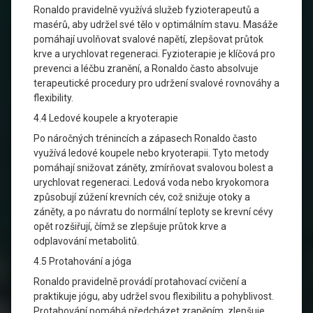
Ronaldo pravidelně využívá služeb fyzioterapeutů a
masérů, aby udržel své tělo v optimálním stavu. Masáže
pomáhají uvolňovat svalové napětí, zlepšovat průtok
krve a urychlovat regeneraci. Fyzioterapie je klíčová pro
prevenci a léčbu zranění, a Ronaldo často absolvuje
terapeutické procedury pro udržení svalové rovnováhy a
flexibility.
4.4 Ledové koupele a kryoterapie
Po náročných trénincích a zápasech Ronaldo často
využívá ledové koupele nebo kryoterapii. Tyto metody
pomáhají snižovat záněty, zmírňovat svalovou bolest a
urychlovat regeneraci. Ledová voda nebo kryokomora
způsobují zúžení krevních cév, což snižuje otoky a
záněty, a po návratu do normální teploty se krevní cévy
opět rozšiřují, čímž se zlepšuje průtok krve a
odplavování metabolitů.
4.5 Protahování a jóga
Ronaldo pravidelně provádí protahovací cvičení a
praktikuje jógu, aby udržel svou flexibilitu a pohyblivost.
Protahování pomáhá předcházet zraněním, zlepšuje