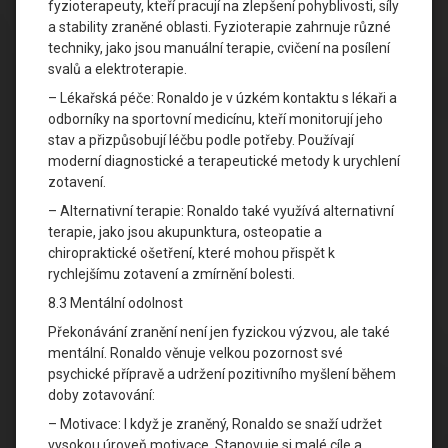
fyzioterapeuty, kteří pracují na zlepšení pohyblivosti, síly
a stability zraněné oblasti. Fyzioterapie zahrnuje různé
techniky, jako jsou manuální terapie, cvičení na posílení
svalů a elektroterapie.
– Lékařská péče: Ronaldo je v úzkém kontaktu s lékaři a
odborníky na sportovní medicínu, kteří monitorují jeho
stav a přizpůsobují léčbu podle potřeby. Používají
moderní diagnostické a terapeutické metody k urychlení
zotavení.
– Alternativní terapie: Ronaldo také využívá alternativní
terapie, jako jsou akupunktura, osteopatie a
chiropraktické ošetření, které mohou přispět k
rychlejšímu zotavení a zmírnění bolesti.
8.3 Mentální odolnost
Překonávání zranění není jen fyzickou výzvou, ale také
mentální. Ronaldo věnuje velkou pozornost své
psychické přípravě a udržení pozitivního myšlení během
doby zotavování:
– Motivace: I když je zraněný, Ronaldo se snaží udržet
vysokou úroveň motivace. Stanovuje si malé cíle a