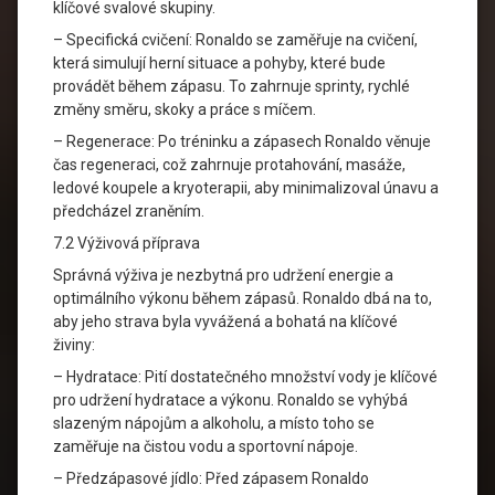
klíčové svalové skupiny.
– Specifická cvičení: Ronaldo se zaměřuje na cvičení,
která simulují herní situace a pohyby, které bude
provádět během zápasu. To zahrnuje sprinty, rychlé
změny směru, skoky a práce s míčem.
– Regenerace: Po tréninku a zápasech Ronaldo věnuje
čas regeneraci, což zahrnuje protahování, masáže,
ledové koupele a kryoterapii, aby minimalizoval únavu a
předcházel zraněním.
7.2 Výživová příprava
Správná výživa je nezbytná pro udržení energie a
optimálního výkonu během zápasů. Ronaldo dbá na to,
aby jeho strava byla vyvážená a bohatá na klíčové
živiny:
– Hydratace: Pití dostatečného množství vody je klíčové
pro udržení hydratace a výkonu. Ronaldo se vyhýbá
slazeným nápojům a alkoholu, a místo toho se
zaměřuje na čistou vodu a sportovní nápoje.
– Předzápasové jídlo: Před zápasem Ronaldo