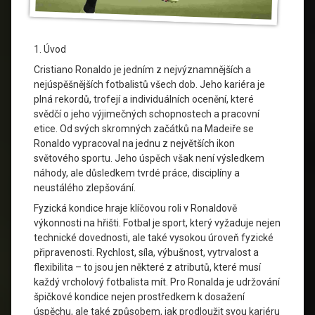
1. Úvod
Cristiano Ronaldo je jedním z nejvýznamnějších a
nejúspěšnějších fotbalistů všech dob. Jeho kariéra je
plná rekordů, trofejí a individuálních ocenění, které
svědčí o jeho výjimečných schopnostech a pracovní
etice. Od svých skromných začátků na Madeiře se
Ronaldo vypracoval na jednu z největších ikon
světového sportu. Jeho úspěch však není výsledkem
náhody, ale důsledkem tvrdé práce, disciplíny a
neustálého zlepšování.
Fyzická kondice hraje klíčovou roli v Ronaldově
výkonnosti na hřišti. Fotbal je sport, který vyžaduje nejen
technické dovednosti, ale také vysokou úroveň fyzické
připravenosti. Rychlost, síla, výbušnost, vytrvalost a
flexibilita – to jsou jen některé z atributů, které musí
každý vrcholový fotbalista mít. Pro Ronalda je udržování
špičkové kondice nejen prostředkem k dosažení
úspěchu, ale také způsobem, jak prodloužit svou kariéru