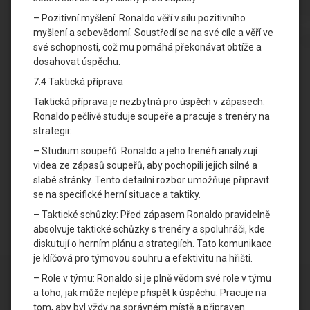
– Pozitivní myšlení: Ronaldo věří v sílu pozitivního
myšlení a sebevědomí. Soustředí se na své cíle a věří ve
své schopnosti, což mu pomáhá překonávat obtíže a
dosahovat úspěchu.
7.4 Taktická příprava
Taktická příprava je nezbytná pro úspěch v zápasech.
Ronaldo pečlivě studuje soupeře a pracuje s trenéry na
strategii:
– Studium soupeřů: Ronaldo a jeho trenéři analyzují
videa ze zápasů soupeřů, aby pochopili jejich silné a
slabé stránky. Tento detailní rozbor umožňuje připravit
se na specifické herní situace a taktiky.
– Taktické schůzky: Před zápasem Ronaldo pravidelně
absolvuje taktické schůzky s trenéry a spoluhráči, kde
diskutují o herním plánu a strategiích. Tato komunikace
je klíčová pro týmovou souhru a efektivitu na hřišti.
– Role v týmu: Ronaldo si je plně vědom své role v týmu
a toho, jak může nejlépe přispět k úspěchu. Pracuje na
tom, aby byl vždy na správném místě a připraven