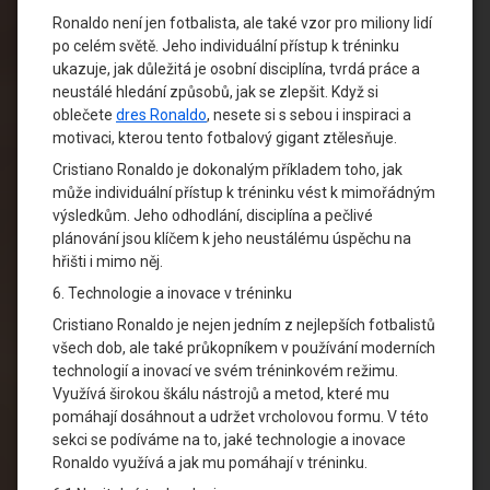
Ronaldo není jen fotbalista, ale také vzor pro miliony lidí
po celém světě. Jeho individuální přístup k tréninku
ukazuje, jak důležitá je osobní disciplína, tvrdá práce a
neustálé hledání způsobů, jak se zlepšit. Když si
oblečete
dres Ronaldo
, nesete si s sebou i inspiraci a
motivaci, kterou tento fotbalový gigant ztělesňuje.
Cristiano Ronaldo je dokonalým příkladem toho, jak
může individuální přístup k tréninku vést k mimořádným
výsledkům. Jeho odhodlání, disciplína a pečlivé
plánování jsou klíčem k jeho neustálému úspěchu na
hřišti i mimo něj.
6. Technologie a inovace v tréninku
Cristiano Ronaldo je nejen jedním z nejlepších fotbalistů
všech dob, ale také průkopníkem v používání moderních
technologií a inovací ve svém tréninkovém režimu.
Využívá širokou škálu nástrojů a metod, které mu
pomáhají dosáhnout a udržet vrcholovou formu. V této
sekci se podíváme na to, jaké technologie a inovace
Ronaldo využívá a jak mu pomáhají v tréninku.