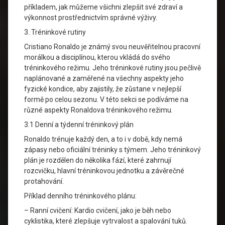
příkladem, jak můžeme všichni zlepšit své zdraví a
výkonnost prostřednictvím správné výživy.
3. Tréninkové rutiny
Cristiano Ronaldo je známý svou neuvěřitelnou pracovní
morálkou a disciplínou, kterou vkládá do svého
tréninkového režimu. Jeho tréninkové rutiny jsou pečlivě
naplánované a zaměřené na všechny aspekty jeho
fyzické kondice, aby zajistily, že zůstane v nejlepší
formě po celou sezonu. V této sekci se podíváme na
různé aspekty Ronaldova tréninkového režimu.
3.1 Denní a týdenní tréninkový plán
Ronaldo trénuje každý den, a to i v době, kdy nemá
zápasy nebo oficiální tréninky s týmem. Jeho tréninkový
plán je rozdělen do několika fází, které zahrnují
rozcvičku, hlavní tréninkovou jednotku a závěrečné
protahování.
Příklad denního tréninkového plánu:
– Ranní cvičení: Kardio cvičení, jako je běh nebo
cyklistika, které zlepšuje vytrvalost a spalování tuků.