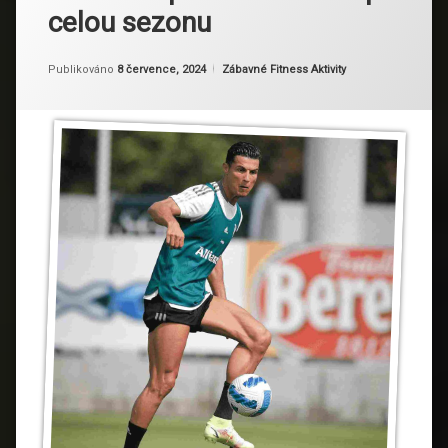
celou sezonu
Aktualizováno
Od
Ruby
8 července, 2024
Kategorie:
Publikováno
8 července, 2024
Zábavné Fitness Aktivity