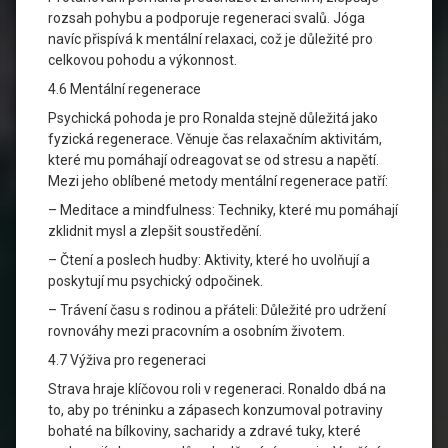
rozsah pohybu a podporuje regeneraci svalů. Jóga
navíc přispívá k mentální relaxaci, což je důležité pro
celkovou pohodu a výkonnost.
4.6 Mentální regenerace
Psychická pohoda je pro Ronalda stejně důležitá jako
fyzická regenerace. Věnuje čas relaxačním aktivitám,
které mu pomáhají odreagovat se od stresu a napětí.
Mezi jeho oblíbené metody mentální regenerace patří:
– Meditace a mindfulness: Techniky, které mu pomáhají
zklidnit mysl a zlepšit soustředění.
– Čtení a poslech hudby: Aktivity, které ho uvolňují a
poskytují mu psychický odpočinek.
– Trávení času s rodinou a přáteli: Důležité pro udržení
rovnováhy mezi pracovním a osobním životem.
4.7 Výživa pro regeneraci
Strava hraje klíčovou roli v regeneraci. Ronaldo dbá na
to, aby po tréninku a zápasech konzumoval potraviny
bohaté na bílkoviny, sacharidy a zdravé tuky, které