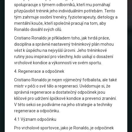
spolupracuje s týmem odborníků, kteří mu pomáhají
přizpůsobit trénink jeho individuálním potřebám. Tento
tým zahrnuje osobní trenéry, fyzioterapeuty, dietology a
mentální kouče, kteří společně pracují na tom, aby
Ronaldo dosáhl svých cílů.
Cristiano Ronaldo je příkladem toho, jak tvrdá práce,
disciplína a správně nastavený tréninkový plán mohou
vést k úspěchu na nejvyšší úrovni. Jeho tréninkové
rutiny jsou inspirací pro všechny, kdo usilují o dosažení
vrcholové kondice a výkonnosti ve svém sportu.
4. Regenerace a odpočinek
Cristiano Ronaldo je nejen výjimečný fotbalista, ale také
mistr v péči o své tělo a regeneraci. Uvědomuje si, že
správná regenerace a dostatečný odpočinek jsou
klíčové pro udržení špičkové kondice a prevenci zranění.
V této sekci se podíváme na jeho strategie a techniky
regenerace a odpočinku.
4.1 Význam odpočinku
Pro vrcholové sportovce, jako je Ronaldo, je odpočinek