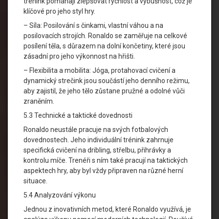
trénink pomáhají zlepšovat rychlost a výbušnost, což je
klíčové pro jeho styl hry.
– Síla: Posilování s činkami, vlastní váhou a na
posilovacích strojích. Ronaldo se zaměřuje na celkové
posílení těla, s důrazem na dolní končetiny, které jsou
zásadní pro jeho výkonnost na hřišti.
– Flexibilita a mobilita: Jóga, protahovací cvičení a
dynamický strečink jsou součástí jeho denního režimu,
aby zajistil, že jeho tělo zůstane pružné a odolné vůči
zraněním.
5.3 Technické a taktické dovednosti
Ronaldo neustále pracuje na svých fotbalových
dovednostech. Jeho individuální trénink zahrnuje
specifická cvičení na dribling, střelbu, přihrávky a
kontrolu míče. Trenéři s ním také pracují na taktických
aspektech hry, aby byl vždy připraven na různé herní
situace.
5.4 Analyzování výkonu
Jednou z inovativních metod, které Ronaldo využívá, je