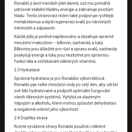
Ronaldo jí šest menších jídel denně, což mu pomáhá
udržovat stabilní hladinu energie a zabraňuje pocitům
hladu. Tento stravovací režim také podporuje rychlejší
metabolismus a lepší regeneraci svalů po náročných
trénincích a zápasech.
Každé jídlo je pečlivě naplánováno a obsahuje správné
množství makroživin – bílkovin, sacharidů a tuků.
Bílkoviny jsou důležité pro růst a opravu svalů, sacharidy
poskytují energii a tuky jsou nezbytné pro správnou
funkci těla a vstřebávání některých vitamínů.
2.3 Hydratace
Správná hydratace je pro Ronaldův výkon klíčová.
Ronaldo pije velké množství vody po celý den, aby udržel
své tělo hydratované a podpořil optimální fungování
všech tělesných systémů. Vyhýbá se slazeným
nápojům a alkoholu, které mohou způsobit dehydrataci
a negativně ovlivnit jeho výkonnost.
2.4 Doplňky stravy
Kromě vyvážené stravy Ronaldo používá i některé