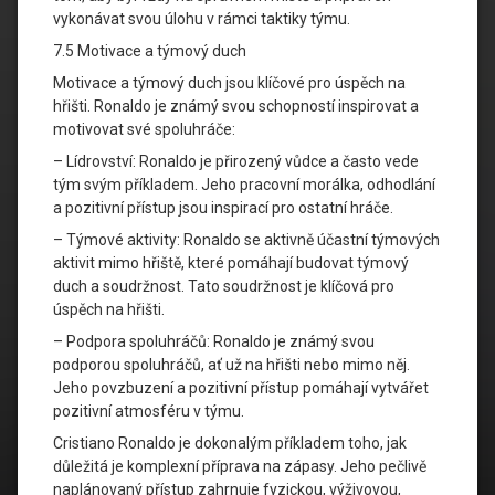
vykonávat svou úlohu v rámci taktiky týmu.
7.5 Motivace a týmový duch
Motivace a týmový duch jsou klíčové pro úspěch na
hřišti. Ronaldo je známý svou schopností inspirovat a
motivovat své spoluhráče:
– Lídrovství: Ronaldo je přirozený vůdce a často vede
tým svým příkladem. Jeho pracovní morálka, odhodlání
a pozitivní přístup jsou inspirací pro ostatní hráče.
– Týmové aktivity: Ronaldo se aktivně účastní týmových
aktivit mimo hřiště, které pomáhají budovat týmový
duch a soudržnost. Tato soudržnost je klíčová pro
úspěch na hřišti.
– Podpora spoluhráčů: Ronaldo je známý svou
podporou spoluhráčů, ať už na hřišti nebo mimo něj.
Jeho povzbuzení a pozitivní přístup pomáhají vytvářet
pozitivní atmosféru v týmu.
Cristiano Ronaldo je dokonalým příkladem toho, jak
důležitá je komplexní příprava na zápasy. Jeho pečlivě
naplánovaný přístup zahrnuje fyzickou, výživovou,