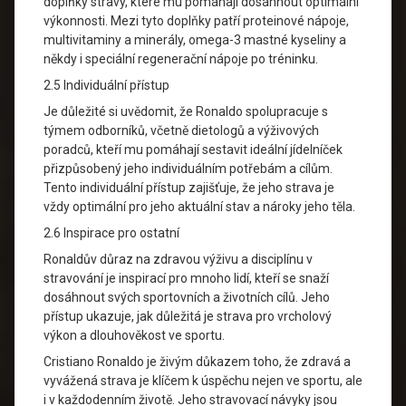
doplňky stravy, které mu pomáhají dosáhnout optimální
výkonnosti. Mezi tyto doplňky patří proteinové nápoje,
multivitaminy a minerály, omega-3 mastné kyseliny a
někdy i speciální regenerační nápoje po tréninku.
2.5 Individuální přístup
Je důležité si uvědomit, že Ronaldo spolupracuje s
týmem odborníků, včetně dietologů a výživových
poradců, kteří mu pomáhají sestavit ideální jídelníček
přizpůsobený jeho individuálním potřebám a cílům.
Tento individuální přístup zajišťuje, že jeho strava je
vždy optimální pro jeho aktuální stav a nároky jeho těla.
2.6 Inspirace pro ostatní
Ronaldův důraz na zdravou výživu a disciplínu v
stravování je inspirací pro mnoho lidí, kteří se snaží
dosáhnout svých sportovních a životních cílů. Jeho
přístup ukazuje, jak důležitá je strava pro vrcholový
výkon a dlouhověkost ve sportu.
Cristiano Ronaldo je živým důkazem toho, že zdravá a
vyvážená strava je klíčem k úspěchu nejen ve sportu, ale
i v každodenním životě. Jeho stravovací návyky jsou