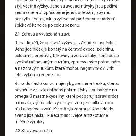
styl, včetně výživy. Jeho stravovací návyky jsou pečlivě
sestavené a přizpůsobené jeho potřebám, aby mu
poskytly energii, sílu a vytrvalost potřebnou k udržení
špičkové kondice po celou sezonu.
2.1 Zdravá a vyvážená strava
Ronaldo věří, že správná výživa je základem úspěchu.
Jeho jídelníček je bohatý na čerstvé ovoce, zeleninu,
celozrnné produkty, bílkoviny a zdravé tuky. Ronaldo se
vyhýbá rafinovaným cukrům, zpracovaným potravinám
a nezdravým tukům, které mohou negativně ovlivnit
jeho výkon a regeneraci.
Ronaldo často konzumuje ryby, zejména tresku, kterou
považuje za svůj oblíbený pokrm. Ryby jsou bohaté na
omega-3 mastné kyseliny, které podporují zdraví srdce
a mozku, a jsou také výborným zdrojem bílkovin pro
růst a obnovu svalů. Kromě ryb zahrnuje Ronaldo do
svého jídelníčku i kuřecí maso, vejce a nízkotučné
mléčné výrobky.
2.2 Stravovací režim