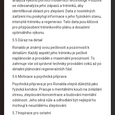
analýza výkonu pomocí moderních technologií. Používá
se videoanalýza jeho zápasů a tréninků, aby
identifikoval oblasti pro zlepšení. Data z nositelných
zařízení mu poskytují informace o jeho fyzickém stavu,
intenzitě tréninku a regeneraci. Tato data jsou klíčová
pro přizpůsobení tréninkového plánu a dosažení
optimálního výkonu.
5.5 Důraz na detail
Ronaldo je známý svou pečlivostí a pozorností k
detailům. Každý aspekt jeho tréninku je pečlivě
naplánován a prováděn s maximální precizností. To
zahrnuje vše od správné techniky provádění cviků až po
detailní plánování regeneračních fází.
5.6 Motivace a psychická příprava
Psychická příprava je pro Ronalda stejně důležitá jako
fyzická kondice. Pracuje s mentálními kouči na zvládání
stresu, zlepšování koncentrace a budování mentální
odolnosti. Jeho silná vůle a odhodlání být nejlepší ho
motivují k neustálému zlepšování.
5.7 Inspirace pro ostatní