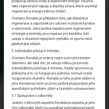
podporují obnovu svalů a doplňování energie. Využívá
také regenerační nápoje a doplňky stravy, které urychlují
regeneraci a snižují svalovou bolest.
Cristiano Ronaldo je příkladem toho, jak důležitá je
regenerace a odpočinek pro udržení vrcholové kondice
a výkonnosti. Jeho pečlivě naplánované regenerační
strategie a techniky jsou inspirací pro každého, kdo
usiluje o dosažení nejlepších výsledků ve sportu nebo
jakékoli jiné oblasti.
5. Individuální přístup k tréninku
Cristiano Ronaldo je známý nejen svým přirozeným
talentem, ale také tím, že věnuje velkou pozornost
individuálnímu přístupu k tréninku. Každý sportovec je
jedinečný a to, co funguje pro jednoho, nemusí nutně
fungovat pro druhého. Ronaldo si toho je plně vědom a
jeho tréninkový režim je proto pečlivě přizpůsoben jeho
specifickým potřebám, cílům a fyzickým schopnostem.
5.1 Spolupráce s odborníky
Jedním z klíčových aspektů Ronaldova úspěchu je jeho
tým odborníků, kteří mu pomáhají optimalizovat každý