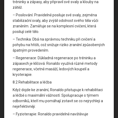
tréninky a zápasy, aby připravil své svaly a klouby na
zátěž.
– Posilování: Pravidelně posiluje své svaly, zejména
stabilizační svaly, aby zvýšil odolnost svého těla vůči
zraněním. Zaměřuje se na komplexní cvičení, která
posilují celé tělo.
– Technika: Dbá na správnou techniku při cvičení a
pohybu na hřišti, což snižuje riziko zranění způsobených
špatným provedením.
– Regenerace: Důkladná regenerace po tréninku a
zápasech je klíčová. Ronaldo využívá různé metody
regenerace, včetně masáží, ledových koupelí a
kryoterapie.
8.2 Rehabilitace a léčba
Když dojde ke zranění, Ronaldo přistupuje k rehabilitaci
a léčbě s maximální vážností. Spolupracuje s týmem
odborníků, kteří mu pomáhají zotavit se co nejrychleji a
nejefektivněji:
– Fyzioterapie: Ronaldo pravidelně navštěvuje