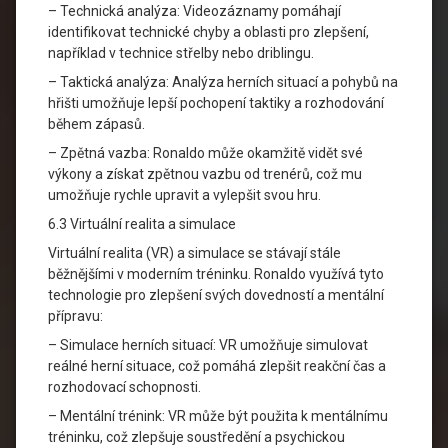
– Technická analýza: Videozáznamy pomáhají
identifikovat technické chyby a oblasti pro zlepšení,
například v technice střelby nebo driblingu.
– Taktická analýza: Analýza herních situací a pohybů na
hřišti umožňuje lepší pochopení taktiky a rozhodování
během zápasů.
– Zpětná vazba: Ronaldo může okamžitě vidět své
výkony a získat zpětnou vazbu od trenérů, což mu
umožňuje rychle upravit a vylepšit svou hru.
6.3 Virtuální realita a simulace
Virtuální realita (VR) a simulace se stávají stále
běžnějšími v moderním tréninku. Ronaldo využívá tyto
technologie pro zlepšení svých dovedností a mentální
přípravu:
– Simulace herních situací: VR umožňuje simulovat
reálné herní situace, což pomáhá zlepšit reakční čas a
rozhodovací schopnosti.
– Mentální trénink: VR může být použita k mentálnímu
tréninku, což zlepšuje soustředění a psychickou