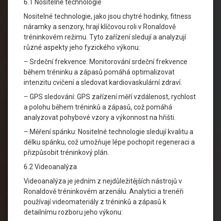
6.1 Nositelné technologie
Nositelné technologie, jako jsou chytré hodinky, fitness
náramky a senzory, hrají klíčovou roli v Ronaldově
tréninkovém režimu. Tyto zařízení sledují a analyzují
různé aspekty jeho fyzického výkonu:
– Srdeční frekvence: Monitorování srdeční frekvence
během tréninku a zápasů pomáhá optimalizovat
intenzitu cvičení a sledovat kardiovaskulární zdraví.
– GPS sledování: GPS zařízení měří vzdálenost, rychlost
a polohu během tréninků a zápasů, což pomáhá
analyzovat pohybové vzory a výkonnost na hřišti.
– Měření spánku: Nositelné technologie sledují kvalitu a
délku spánku, což umožňuje lépe pochopit regeneraci a
přizpůsobit tréninkový plán.
6.2 Videoanalýza
Videoanalýza je jedním z nejdůležitějších nástrojů v
Ronaldově tréninkovém arzenálu. Analytici a trenéři
používají videomateriály z tréninků a zápasů k
detailnímu rozboru jeho výkonu: