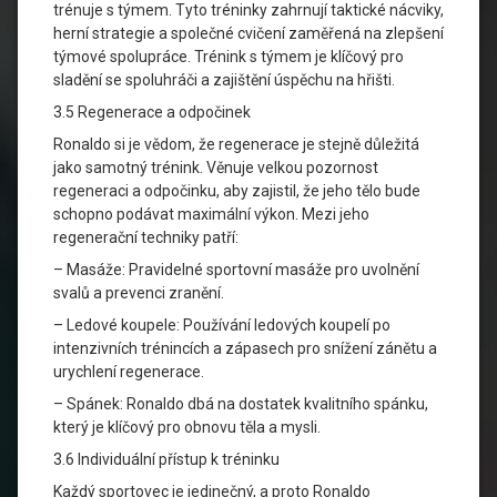
trénuje s týmem. Tyto tréninky zahrnují taktické nácviky,
herní strategie a společné cvičení zaměřená na zlepšení
týmové spolupráce. Trénink s týmem je klíčový pro
sladění se spoluhráči a zajištění úspěchu na hřišti.
3.5 Regenerace a odpočinek
Ronaldo si je vědom, že regenerace je stejně důležitá
jako samotný trénink. Věnuje velkou pozornost
regeneraci a odpočinku, aby zajistil, že jeho tělo bude
schopno podávat maximální výkon. Mezi jeho
regenerační techniky patří:
– Masáže: Pravidelné sportovní masáže pro uvolnění
svalů a prevenci zranění.
– Ledové koupele: Používání ledových koupelí po
intenzivních trénincích a zápasech pro snížení zánětu a
urychlení regenerace.
– Spánek: Ronaldo dbá na dostatek kvalitního spánku,
který je klíčový pro obnovu těla a mysli.
3.6 Individuální přístup k tréninku
Každý sportovec je jedinečný, a proto Ronaldo