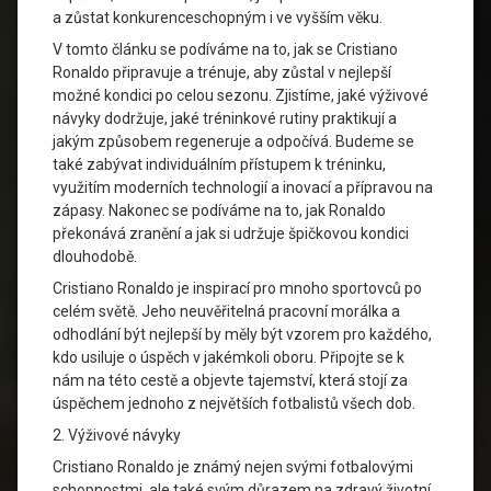
a zůstat konkurenceschopným i ve vyšším věku.
V tomto článku se podíváme na to, jak se Cristiano
Ronaldo připravuje a trénuje, aby zůstal v nejlepší
možné kondici po celou sezonu. Zjistíme, jaké výživové
návyky dodržuje, jaké tréninkové rutiny praktikují a
jakým způsobem regeneruje a odpočívá. Budeme se
také zabývat individuálním přístupem k tréninku,
využitím moderních technologií a inovací a přípravou na
zápasy. Nakonec se podíváme na to, jak Ronaldo
překonává zranění a jak si udržuje špičkovou kondici
dlouhodobě.
Cristiano Ronaldo je inspirací pro mnoho sportovců po
celém světě. Jeho neuvěřitelná pracovní morálka a
odhodlání být nejlepší by měly být vzorem pro každého,
kdo usiluje o úspěch v jakémkoli oboru. Připojte se k
nám na této cestě a objevte tajemství, která stojí za
úspěchem jednoho z největších fotbalistů všech dob.
2. Výživové návyky
Cristiano Ronaldo je známý nejen svými fotbalovými
schopnostmi, ale také svým důrazem na zdravý životní