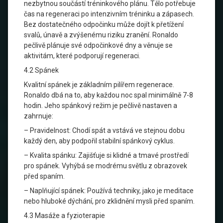
nezbytnou součástí tréninkového plánu. Tělo potřebuje
čas na regeneraci po intenzivním tréninku a zápasech.
Bez dostatečného odpočinku může dojít k přetížení
svalů, únavě a zvýšenému riziku zranění. Ronaldo
pečlivě plánuje své odpočinkové dny a věnuje se
aktivitám, které podporují regeneraci.
4.2 Spánek
Kvalitní spánek je základním pilířem regenerace.
Ronaldo dbá na to, aby každou noc spal minimálně 7-8
hodin. Jeho spánkový režim je pečlivě nastaven a
zahrnuje:
– Pravidelnost: Chodí spát a vstává ve stejnou dobu
každý den, aby podpořil stabilní spánkový cyklus.
– Kvalita spánku: Zajišťuje si klidné a tmavé prostředí
pro spánek. Vyhýbá se modrému světlu z obrazovek
před spaním.
– Naplňující spánek: Používá techniky, jako je meditace
nebo hluboké dýchání, pro zklidnění mysli před spaním.
4.3 Masáže a fyzioterapie