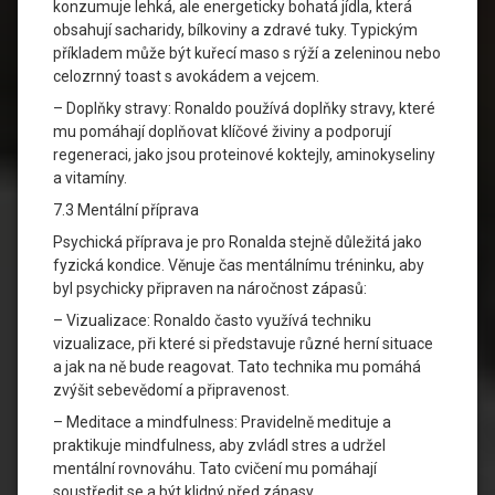
konzumuje lehká, ale energeticky bohatá jídla, která
obsahují sacharidy, bílkoviny a zdravé tuky. Typickým
příkladem může být kuřecí maso s rýží a zeleninou nebo
celozrnný toast s avokádem a vejcem.
– Doplňky stravy: Ronaldo používá doplňky stravy, které
mu pomáhají doplňovat klíčové živiny a podporují
regeneraci, jako jsou proteinové koktejly, aminokyseliny
a vitamíny.
7.3 Mentální příprava
Psychická příprava je pro Ronalda stejně důležitá jako
fyzická kondice. Věnuje čas mentálnímu tréninku, aby
byl psychicky připraven na náročnost zápasů:
– Vizualizace: Ronaldo často využívá techniku
vizualizace, při které si představuje různé herní situace
a jak na ně bude reagovat. Tato technika mu pomáhá
zvýšit sebevědomí a připravenost.
– Meditace a mindfulness: Pravidelně medituje a
praktikuje mindfulness, aby zvládl stres a udržel
mentální rovnováhu. Tato cvičení mu pomáhají
soustředit se a být klidný před zápasy.