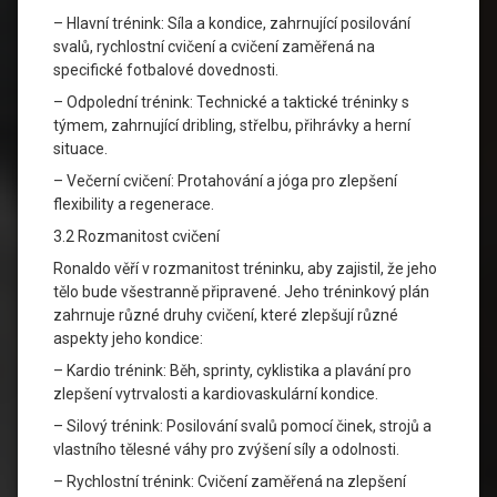
– Hlavní trénink: Síla a kondice, zahrnující posilování
svalů, rychlostní cvičení a cvičení zaměřená na
specifické fotbalové dovednosti.
– Odpolední trénink: Technické a taktické tréninky s
týmem, zahrnující dribling, střelbu, přihrávky a herní
situace.
– Večerní cvičení: Protahování a jóga pro zlepšení
flexibility a regenerace.
3.2 Rozmanitost cvičení
Ronaldo věří v rozmanitost tréninku, aby zajistil, že jeho
tělo bude všestranně připravené. Jeho tréninkový plán
zahrnuje různé druhy cvičení, které zlepšují různé
aspekty jeho kondice:
– Kardio trénink: Běh, sprinty, cyklistika a plavání pro
zlepšení vytrvalosti a kardiovaskulární kondice.
– Silový trénink: Posilování svalů pomocí činek, strojů a
vlastního tělesné váhy pro zvýšení síly a odolnosti.
– Rychlostní trénink: Cvičení zaměřená na zlepšení