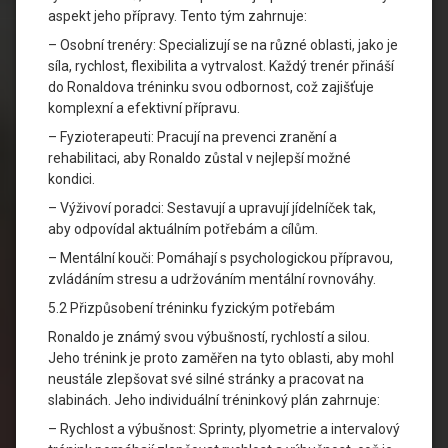
aspekt jeho přípravy. Tento tým zahrnuje:
– Osobní trenéry: Specializují se na různé oblasti, jako je
síla, rychlost, flexibilita a vytrvalost. Každý trenér přináší
do Ronaldova tréninku svou odbornost, což zajišťuje
komplexní a efektivní přípravu.
– Fyzioterapeuti: Pracují na prevenci zranění a
rehabilitaci, aby Ronaldo zůstal v nejlepší možné
kondici.
– Výživoví poradci: Sestavují a upravují jídelníček tak,
aby odpovídal aktuálním potřebám a cílům.
– Mentální kouči: Pomáhají s psychologickou přípravou,
zvládáním stresu a udržováním mentální rovnováhy.
5.2 Přizpůsobení tréninku fyzickým potřebám
Ronaldo je známý svou výbušností, rychlostí a silou.
Jeho trénink je proto zaměřen na tyto oblasti, aby mohl
neustále zlepšovat své silné stránky a pracovat na
slabinách. Jeho individuální tréninkový plán zahrnuje:
– Rychlost a výbušnost: Sprinty, plyometrie a intervalový