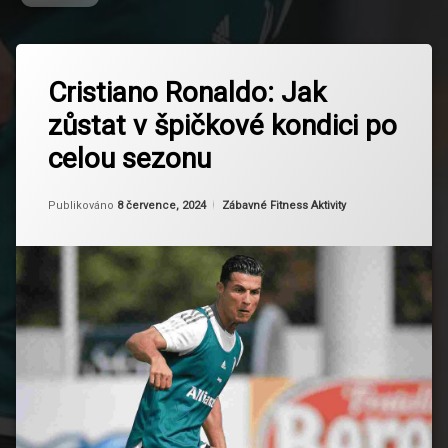
Označeno
Zanechat
tagem
Cristiano Ronaldo: Jak
komentář
na
Cristiano
zůstat v špičkové kondici po
Cristiano
Ronaldo
Ronaldo:
celou sezonu
Jak
Dlouhodobá
zůstat
kondice
v
Aktualizováno
Od
Ruby
8 července, 2024
Kategorie:
Publikováno
8 července, 2024
Zábavné Fitness Aktivity
špičkové
Fotbalová
kondici
kondice
po
celou
sezonu
Mentální
trénink
Profesionální
fotbal
Regenerace
a odpočinek