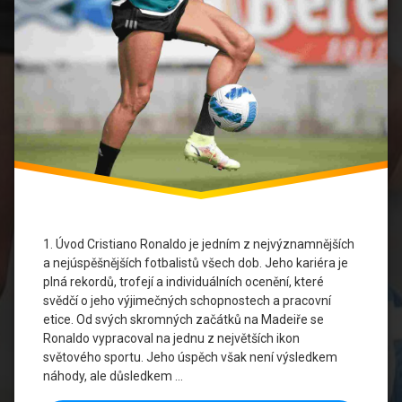
Sportovní
psychologie
Tréninkové
metody
Výživa
pro
sportovce
Zranění
ve
sportu
1. Úvod Cristiano Ronaldo je jedním z nejvýznamnějších
a nejúspěšnějších fotbalistů všech dob. Jeho kariéra je
plná rekordů, trofejí a individuálních ocenění, které
svědčí o jeho výjimečných schopnostech a pracovní
etice. Od svých skromných začátků na Madeiře se
Ronaldo vypracoval na jednu z největších ikon
světového sportu. Jeho úspěch však není výsledkem
náhody, ale důsledkem …