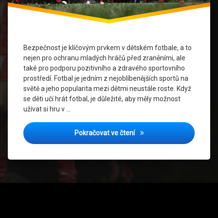
Fotbalové
Pravidla
Prevence
Zranění
Bezpečnost je klíčovým prvkem v dětském fotbale, a to
nejen pro ochranu mladých hráčů před zraněními, ale
Psychická
také pro podporu pozitivního a zdravého sportovního
Příprava
prostředí. Fotbal je jedním z nejoblíbenějších sportů na
světě a jeho popularita mezi dětmi neustále roste. Když
Rozvoj
se děti učí hrát fotbal, je důležité, aby měly možnost
Dětí
užívat si hru v …
Sportovní
Vybavení
Bezpečnostní tipy pro děts
Pokračovat ve čtení
Trénink
Týmová
spolupráce
Zdraví
Dětí
Tel: