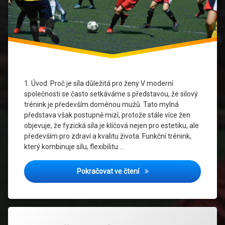
a
koordinace
sebevědomí
a psychika
síla
pro
ženy
1. Úvod: Proč je síla důležitá pro ženy V moderní
společnosti se často setkáváme s představou, že silový
středně
trénink je především doménou mužů. Tato mylná
staré a
představa však postupně mizí, protože stále více žen
starší
objevuje, že fyzická síla je klíčová nejen pro estetiku, ale
ženy
především pro zdraví a kvalitu života. Funkční trénink,
který kombinuje sílu, flexibilitu …
Ženské
zdraví
Síla pro každou ženu: Jak f
Pokračovat ve čtení
Označeno
Zanechat
tagem