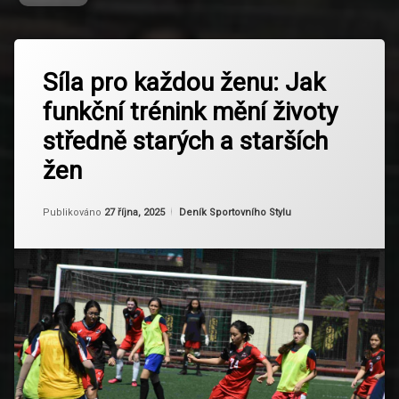
Označeno
Zanechat
tagem
Síla pro každou ženu: Jak
komentář
na
funkční
funkční trénink mění životy
Síla
trénink
pro
středně starých a starších
každou
každodenní
ženu:
život
žen
Jak
funkční
mobilita
trénink
Aktualizováno
Od
Ruby
12 listopadu, 2025
Kategorie:
Publikováno
a
27 října, 2025
Deník Sportovního Stylu
mění
flexibilita
životy
středně
starých
posílení
a
svalů a
starších
kostí
žen
Prevence
Zranění
Rovnováha