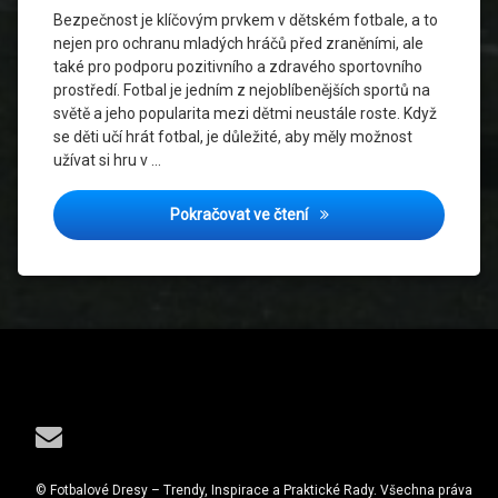
Zranění
Bezpečnost je klíčovým prvkem v dětském fotbale, a to
nejen pro ochranu mladých hráčů před zraněními, ale
Psychická
také pro podporu pozitivního a zdravého sportovního
Příprava
prostředí. Fotbal je jedním z nejoblíbenějších sportů na
světě a jeho popularita mezi dětmi neustále roste. Když
Rozvoj
se děti učí hrát fotbal, je důležité, aby měly možnost
Dětí
užívat si hru v …
Sportovní
Vybavení
Bezpečnostní tipy pro děts
Pokračovat ve čtení
Trénink
Týmová
spolupráce
Zdraví
Dětí
Tel:
E-mail
Zranění
© Fotbalové Dresy – Trendy, Inspirace a Praktické Rady. Všechna práva