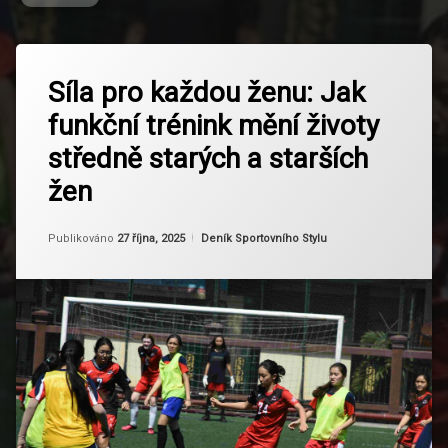
Označeno
Zanechat
tagem
Síla pro každou ženu: Jak
komentář
na
funkční
funkční trénink mění životy
Síla
trénink
pro
středně starých a starších
každou
každodenní
ženu:
život
žen
Jak
funkční
mobilita
trénink
Aktualizováno
Od
Ruby
12 listopadu, 2025
Kategorie:
Publikováno
a
27 října, 2025
Deník Sportovního Stylu
mění
flexibilita
životy
středně
starých
posílení
a
svalů a
starších
kostí
žen
Prevence
Zranění
Rovnováha