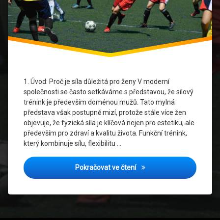
a
koordinace
sebevědomí
a psychika
síla
pro
ženy
1. Úvod: Proč je síla důležitá pro ženy V moderní
společnosti se často setkáváme s představou, že silový
středně
trénink je především doménou mužů. Tato mylná
staré a
představa však postupně mizí, protože stále více žen
starší
objevuje, že fyzická síla je klíčová nejen pro estetiku, ale
ženy
především pro zdraví a kvalitu života. Funkční trénink,
který kombinuje sílu, flexibilitu …
Ženské
zdraví
Síla pro každou ženu: Jak f
Pokračovat ve čtení