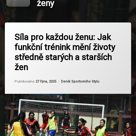
ženy
Označeno
Zanechat
tagem
Síla pro každou ženu: Jak
komentář
na
funkční
funkční trénink mění životy
Síla
trénink
pro
středně starých a starších
každou
každodenní
ženu:
život
žen
Jak
funkční
mobilita
trénink
Aktualizováno
Od
Ruby
12 listopadu, 2025
Kategorie:
Publikováno
a
27 října, 2025
Deník Sportovního Stylu
mění
flexibilita
životy
středně
starých
posílení
a
svalů a
starších
kostí
žen
Prevence
Zranění