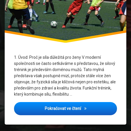
Rovnováha
a
koordinace
sebevědomí
a psychika
síla
pro
ženy
1. Úvod: Proč je síla důležitá pro ženy V moderní
společnosti se často setkáváme s představou, že silový
středně
trénink je především doménou mužů. Tato mylná
staré a
představa však postupně mizí, protože stále více žen
starší
objevuje, že fyzická síla je klíčová nejen pro estetiku, ale
ženy
především pro zdraví a kvalitu života. Funkční trénink,
který kombinuje sílu, flexibilitu …
Ženské
zdraví
Síla pro každou ženu: Jak f
Pokračovat ve čtení