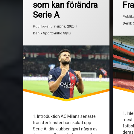
som kan förändra
Fr
GoncaloRamos
ArsenalTr
Serie A
LukaModric
Fotboll
Publik
Kategor
Deník 
Aktualizováno
Od
Ruby
7 srpna, 2025
Publikováno
7 srpna, 2025
SerieA
Fotbolle
Kategorie:
Deník Sportovního Stylu
Transferfönster
Fotbollstr
Invincible
Retrotröjo
Tröjdesig
1. Inl
1. Introduktion AC Milans senaste
mest 
transferfönster har skakat upp
fotbol
Serie A, där klubben gjort några av
deras 