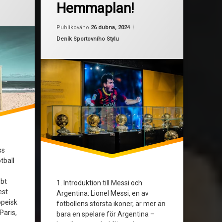
Hemmaplan!
InternationellFotboll
Aktualizováno
Od
Ruby
26 dubna, 2024
LionelMessi
Publikováno
26 dubna, 2024
Kategorie:
Deník Sportovního Stylu
MessiTröja
SpanskaLigan
ss
tball
bbt
1. Introduktion till Messi och
est
Argentina: Lionel Messi, en av
opeisk
fotbollens största ikoner, är mer än
 Paris,
bara en spelare för Argentina –