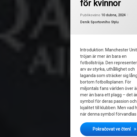
för kvinnor
Träningsmotivation
Akt
Od
Publikováno
10 dubna, 2024
Kategorie:
Deník Sportovního Stylu
Introduktion: Manchester Uni
tröjan är mer än bara en
fotbollströja. Den representer
arv av styrka, uthållighet och
laganda som sträcker sig lån
bortom fotbollsplanen. För
miljontals fans världen över ä
mer än bara ett plagg – det ä
symbol för deras passion och
lojalitet till klubben. Men vad
när denna symbol förvandlas
Frå
Pokračovat ve čtení