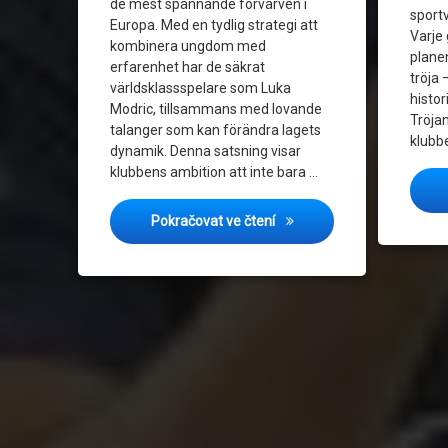
de mest spännande förvärven i
sport
Europa. Med en tydlig strategi att
Varje
kombinera ungdom med
planen
erfarenhet har de säkrat
tröja
världsklassspelare som Luka
histor
Modric, tillsammans med lovande
Tröjan
talanger som kan förändra lagets
klubbe
dynamik. Denna satsning visar
klubbens ambition att inte bara …
AC Milans storsatsning: Mo
Pokračovat ve čtení