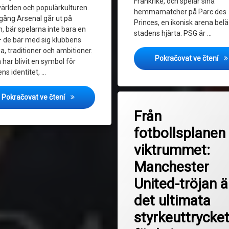
Frankrike, och spelar sina
världen och populärkulturen.
hemmamatcher på Parc des
 gång Arsenal går ut på
Princes, en ikonisk arena belä
, bär spelarna inte bara en
stadens hjärta. PSG är …
 – de bär med sig klubbens
ia, traditioner och ambitioner.
His
Pokračovat ve čtení
 har blivit en symbol för
ns identitet, …
Označeno
Den Osynliga Kopplingen: Arsenal Tröjor och Klub
Pokračovat ve čtení
na Från f
Zanechat komentář
tagem
Från
dric och två andra toppförvärv som kan förändra Serie A
Fitness
fotbollsplanen t
Fotboll
viktrummet:
Manchester United
Manchester
United-tröjan ä
Självförtroende
det ultimata
Stil
styrkeuttrycke
Styrketräning för kvinnor