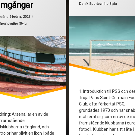
amgångar
öjor
ParisSaintGermain
Kategorie:
Deník Sportovního Stylu
Aktualizováno
Od
Ruby
9 ledna, 2025
PSG
ováno
9 ledna, 2025
ie:
Sportovního Stylu
nsMode
sportmodedesign
öjor
teknologi
s
Tröjor
r
n
1. Introduktion till PSG och de
Tröja Paris Saint-Germain Foo
Club, ofta förkortat PSG,
grundades 1970 och har sna
edning: Arsenal är en av de
etablerat sig som en av de m
framstående
framstående klubbarna i eur
lsklubbarna i England, och
fotboll. Klubben har sitt säte i
tröjor har blivit en ikon i både