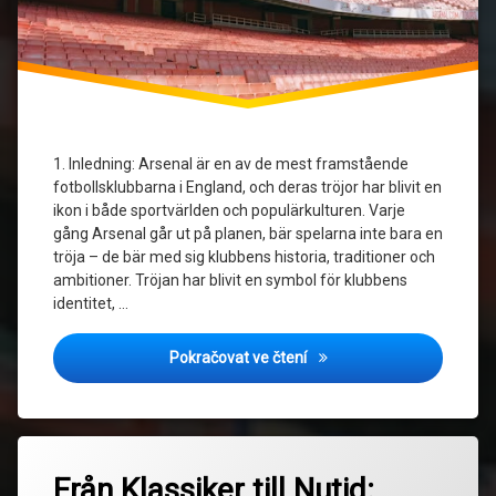
Tröjdesign
1. Inledning: Arsenal är en av de mest framstående
fotbollsklubbarna i England, och deras tröjor har blivit en
ikon i både sportvärlden och populärkulturen. Varje
gång Arsenal går ut på planen, bär spelarna inte bara en
tröja – de bär med sig klubbens historia, traditioner och
ambitioner. Tröjan har blivit en symbol för klubbens
identitet, …
Den Osynliga Kopplingen: 
Pokračovat ve čtení
Označeno
Zanechat
tagem
Från Klassiker till Nutid:
komentář