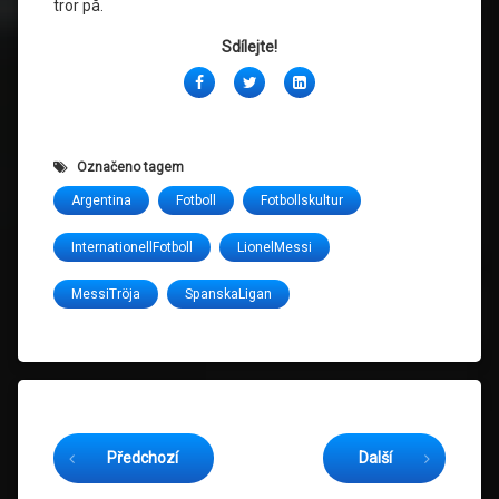
tror på.
Sdílejte!
Facebook
Twitter
LinkedIn
Označeno tagem
Argentina
Fotboll
Fotbollskultur
InternationellFotboll
LionelMessi
MessiTröja
SpanskaLigan
Čtěte dál
Předchozí
Další