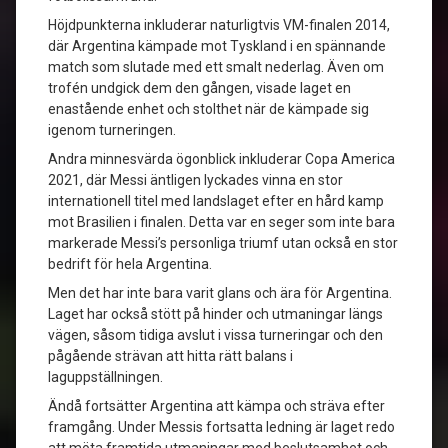
Höjdpunkterna inkluderar naturligtvis VM-finalen 2014,
där Argentina kämpade mot Tyskland i en spännande
match som slutade med ett smalt nederlag. Även om
trofén undgick dem den gången, visade laget en
enastående enhet och stolthet när de kämpade sig
igenom turneringen.
Andra minnesvärda ögonblick inkluderar Copa America
2021, där Messi äntligen lyckades vinna en stor
internationell titel med landslaget efter en hård kamp
mot Brasilien i finalen. Detta var en seger som inte bara
markerade Messi’s personliga triumf utan också en stor
bedrift för hela Argentina.
Men det har inte bara varit glans och ära för Argentina.
Laget har också stött på hinder och utmaningar längs
vägen, såsom tidiga avslut i vissa turneringar och den
pågående strävan att hitta rätt balans i
laguppställningen.
Ändå fortsätter Argentina att kämpa och sträva efter
framgång. Under Messis fortsatta ledning är laget redo