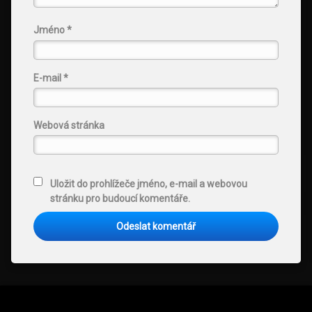
Jméno
*
E-mail
*
Webová stránka
Uložit do prohlížeče jméno, e-mail a webovou
stránku pro budoucí komentáře.