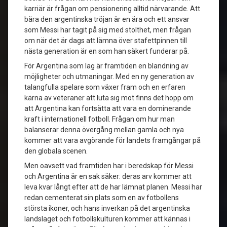
karriär är frågan om pensionering alltid närvarande. Att
bära den argentinska tröjan är en ära och ett ansvar
som Messi har tagit på sig med stolthet, men frågan
om när det är dags att lämna över stafettpinnen till
nästa generation är en som han säkert funderar på.
För Argentina som lag är framtiden en blandning av
möjligheter och utmaningar. Med en ny generation av
talangfulla spelare som växer fram och en erfaren
kärna av veteraner att luta sig mot finns det hopp om
att Argentina kan fortsätta att vara en dominerande
kraft i internationell fotboll. Frågan om hur man
balanserar denna övergång mellan gamla och nya
kommer att vara avgörande för landets framgångar på
den globala scenen.
Men oavsett vad framtiden har i beredskap för Messi
och Argentina är en sak säker: deras arv kommer att
leva kvar långt efter att de har lämnat planen. Messi har
redan cementerat sin plats som en av fotbollens
största ikoner, och hans inverkan på det argentinska
landslaget och fotbollskulturen kommer att kännas i