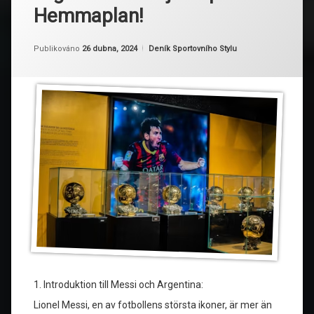
Hemmaplan!
Aktualizováno
Od
Ruby
26 dubna, 2024
Kategorie:
Publikováno
26 dubna, 2024
Deník Sportovního Stylu
1. Introduktion till Messi och Argentina:
Lionel Messi, en av fotbollens största ikoner, är mer än