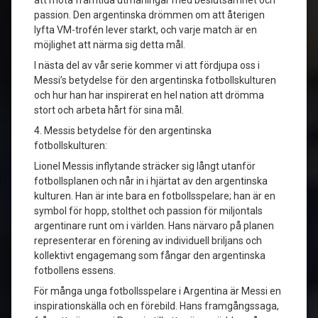
att möta framtida utmaningar med beslutsamhet och
passion. Den argentinska drömmen om att återigen
lyfta VM-trofén lever starkt, och varje match är en
möjlighet att närma sig detta mål.
I nästa del av vår serie kommer vi att fördjupa oss i
Messi’s betydelse för den argentinska fotbollskulturen
och hur han har inspirerat en hel nation att drömma
stort och arbeta hårt för sina mål.
4. Messis betydelse för den argentinska
fotbollskulturen:
Lionel Messis inflytande sträcker sig långt utanför
fotbollsplanen och når in i hjärtat av den argentinska
kulturen. Han är inte bara en fotbollsspelare; han är en
symbol för hopp, stolthet och passion för miljontals
argentinare runt om i världen. Hans närvaro på planen
representerar en förening av individuell briljans och
kollektivt engagemang som fångar den argentinska
fotbollens essens.
För många unga fotbollsspelare i Argentina är Messi en
inspirationskälla och en förebild. Hans framgångssaga,