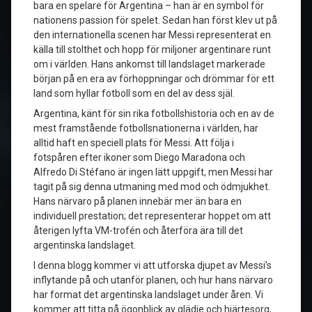
bara en spelare för Argentina – han är en symbol för
nationens passion för spelet. Sedan han först klev ut på
den internationella scenen har Messi representerat en
källa till stolthet och hopp för miljoner argentinare runt
om i världen. Hans ankomst till landslaget markerade
början på en era av förhoppningar och drömmar för ett
land som hyllar fotboll som en del av dess själ.
Argentina, känt för sin rika fotbollshistoria och en av de
mest framstående fotbollsnationerna i världen, har
alltid haft en speciell plats för Messi. Att följa i
fotspåren efter ikoner som Diego Maradona och
Alfredo Di Stéfano är ingen lätt uppgift, men Messi har
tagit på sig denna utmaning med mod och ödmjukhet.
Hans närvaro på planen innebär mer än bara en
individuell prestation; det representerar hoppet om att
återigen lyfta VM-trofén och återföra ära till det
argentinska landslaget.
I denna blogg kommer vi att utforska djupet av Messi’s
inflytande på och utanför planen, och hur hans närvaro
har format det argentinska landslaget under åren. Vi
kommer att titta på ögonblick av glädje och hjärtesorg,