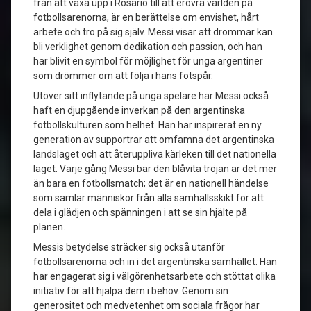
från att växa upp i Rosario till att erövra världen på
fotbollsarenorna, är en berättelse om envishet, hårt
arbete och tro på sig själv. Messi visar att drömmar kan
bli verklighet genom dedikation och passion, och han
har blivit en symbol för möjlighet för unga argentiner
som drömmer om att följa i hans fotspår.
Utöver sitt inflytande på unga spelare har Messi också
haft en djupgående inverkan på den argentinska
fotbollskulturen som helhet. Han har inspirerat en ny
generation av supportrar att omfamna det argentinska
landslaget och att återuppliva kärleken till det nationella
laget. Varje gång Messi bär den blåvita tröjan är det mer
än bara en fotbollsmatch; det är en nationell händelse
som samlar människor från alla samhällsskikt för att
dela i glädjen och spänningen i att se sin hjälte på
planen.
Messis betydelse sträcker sig också utanför
fotbollsarenorna och in i det argentinska samhället. Han
har engagerat sig i välgörenhetsarbete och stöttat olika
initiativ för att hjälpa dem i behov. Genom sin
generositet och medvetenhet om sociala frågor har