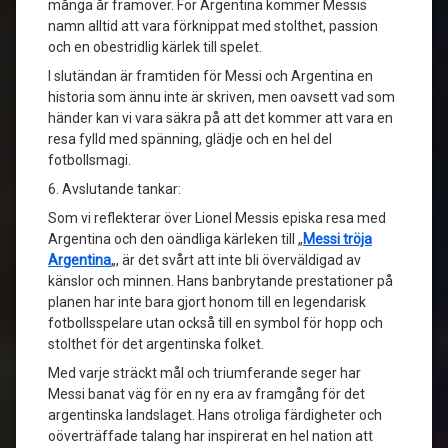
många år framöver. För Argentina kommer Messis
namn alltid att vara förknippat med stolthet, passion
och en obestridlig kärlek till spelet.
I slutändan är framtiden för Messi och Argentina en
historia som ännu inte är skriven, men oavsett vad som
händer kan vi vara säkra på att det kommer att vara en
resa fylld med spänning, glädje och en hel del
fotbollsmagi.
6. Avslutande tankar:
Som vi reflekterar över Lionel Messis episka resa med
Argentina och den oändliga kärleken till „
Messi tröja
Argentina
„, är det svårt att inte bli överväldigad av
känslor och minnen. Hans banbrytande prestationer på
planen har inte bara gjort honom till en legendarisk
fotbollsspelare utan också till en symbol för hopp och
stolthet för det argentinska folket.
Med varje sträckt mål och triumferande seger har
Messi banat väg för en ny era av framgång för det
argentinska landslaget. Hans otroliga färdigheter och
oöverträffade talang har inspirerat en hel nation att