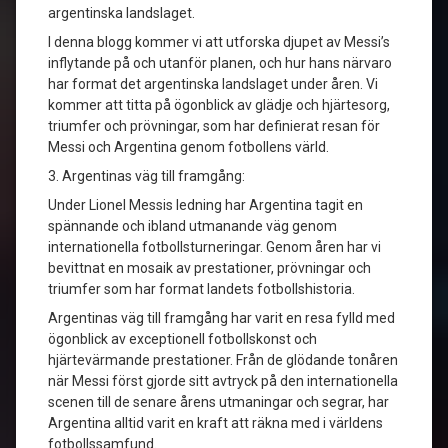
argentinska landslaget.
I denna blogg kommer vi att utforska djupet av Messi’s
inflytande på och utanför planen, och hur hans närvaro
har format det argentinska landslaget under åren. Vi
kommer att titta på ögonblick av glädje och hjärtesorg,
triumfer och prövningar, som har definierat resan för
Messi och Argentina genom fotbollens värld.
3. Argentinas väg till framgång:
Under Lionel Messis ledning har Argentina tagit en
spännande och ibland utmanande väg genom
internationella fotbollsturneringar. Genom åren har vi
bevittnat en mosaik av prestationer, prövningar och
triumfer som har format landets fotbollshistoria.
Argentinas väg till framgång har varit en resa fylld med
ögonblick av exceptionell fotbollskonst och
hjärtevärmande prestationer. Från de glödande tonåren
när Messi först gjorde sitt avtryck på den internationella
scenen till de senare årens utmaningar och segrar, har
Argentina alltid varit en kraft att räkna med i världens
fotbollssamfund.