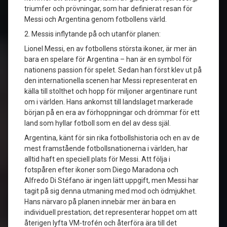
triumfer och prövningar, som har definierat resan för
Messi och Argentina genom fotbollens värld.
2. Messis inflytande på och utanför planen:
Lionel Messi, en av fotbollens största ikoner, är mer än
bara en spelare för Argentina – han är en symbol för
nationens passion för spelet. Sedan han först klev ut på
den internationella scenen har Messi representerat en
källa till stolthet och hopp för miljoner argentinare runt
om i världen. Hans ankomst till landslaget markerade
början på en era av förhoppningar och drömmar för ett
land som hyllar fotboll som en del av dess själ.
Argentina, känt för sin rika fotbollshistoria och en av de
mest framstående fotbollsnationerna i världen, har
alltid haft en speciell plats för Messi. Att följa i
fotspåren efter ikoner som Diego Maradona och
Alfredo Di Stéfano är ingen lätt uppgift, men Messi har
tagit på sig denna utmaning med mod och ödmjukhet.
Hans närvaro på planen innebär mer än bara en
individuell prestation; det representerar hoppet om att
återigen lyfta VM-trofén och återföra ära till det