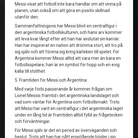
Messi visat att fotboll inte bara handlar om att vinna på
planen, utan också om att göra en positiv skillnad
utanför den.
Sammanfattningsvis har Messi blivit en centralfigur i
den argentinska fotbollskulturen, och hans arv kommer
att leva kvar långt efter att han har avslutat sin karriär.
Han har inspirerat en nation att drömma stort, att tro på
sig själv och att förena sig kring kärleken till spelet. För
Argentina kommer Messi alltid att vara mer än bara en
fotbollsspelare; han är en symbol för hopp och en evig
källa till stolthet.
5. Framtiden för Messi och Argentina:
Med varje förbi passerande år kommer frågan om
Lionel Messis framtid i det argentinska landslaget och
vad som väntar för Argentina som fotbollsmakt. Trots
att Messi har varit en centralfigur i det argentinska laget
under en lång tid är framtiden alltid fylld av frågetecken
och förväntningar.
För Messi själv är det en period av överväganden och
beslut. Trots att han har nått enastående höjder i sin