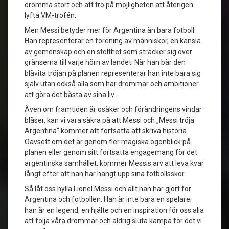
drömma stort och att tro på möjligheten att återigen
lyfta VM-trofén.
Men Messi betyder mer för Argentina än bara fotboll.
Han representerar en förening av människor, en känsla
av gemenskap och en stolthet som sträcker sig över
gränserna till varje hörn av landet. När han bär den
blåvita tröjan på planen representerar han inte bara sig
själv utan också alla som har drömmar och ambitioner
att göra det bästa av sina liv.
Även om framtiden är osäker och förändringens vindar
blåser, kan vi vara säkra på att Messi och „Messi tröja
Argentina“ kommer att fortsätta att skriva historia.
Oavsett om det är genom fler magiska ögonblick på
planen eller genom sitt fortsatta engagemang för det
argentinska samhället, kommer Messis arv att leva kvar
långt efter att han har hängt upp sina fotbollsskor.
Så låt oss hylla Lionel Messi och allt han har gjort för
Argentina och fotbollen. Han är inte bara en spelare;
han är en legend, en hjälte och en inspiration för oss alla
att följa våra drömmar och aldrig sluta kämpa för det vi