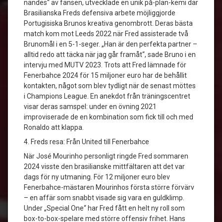
nandes“ av fansen, utvecklade en unik på-plan-kemi där
Brasilianska Freds defensiva arbete möjliggjorde
Portugisiska Brunos kreativa genombrott. Deras bästa
match kom mot Leeds 2022 när Fred assisterade två
Brunomål i en 5-1-seger. „Han är den perfekta partner –
alltid redo att täcka när jag går framåt“, sade Bruno i en
intervju med MUTV 2023. Trots att Fred lämnade för
Fenerbahce 2024 för 15 miljoner euro har de behållit
kontakten, något som blev tydligt när de senast möttes
i Champions League. En anekdot från träningscentret
visar deras samspel: under en övning 2021
improviserade de en kombination som fick till och med
Ronaldo att klappa.
4. Freds resa: Från United till Fenerbahce
När José Mourinho personligt ringde Fred sommaren
2024 visste den brasilianske mittfältaren att det var
dags för ny utmaning. För 12 miljoner euro blev
Fenerbahce-mästaren Mourinhos första större förvärv
– en affär som snabbt visade sig vara en guldklimp.
Under „Special One“ har Fred fått en helt ny roll som
box-to-box-spelare med större offensiv frihet. Hans