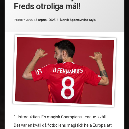
Freds otroliga mål!
Aktualizováno
Od
Ruby
14 srpna, 2025
Kategorie:
Publikováno
14 srpna, 2025
Deník Sportovního Stylu
1. Introduktion: En magisk Champions League-kväll
Det var en kväll då fotbollens magi fick hela Europa att