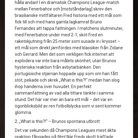
hålla andan! I en dramatisk Champions League-match
mellan Fenerbahce och [motståndarlag] skrev den
brasilianske mittfältaren Fred historia med ett mål som
fick till och med hans gamla lagkamrat Bruno
Fernandes att tappa fattningen. I matchens slutminuter,
med Fenerbahce under med 2-1, sköt Fred en
raketskjutning från 25 meter som susade in i krysset –
ett mål som direkt jämfördes med klassiker från Zidane
och Gerrard. Men det som verkligen fick internet att
explodera var inte bara målets skönhet, utan Brunos
hysteriska reaktion från avbytarbänken. Den
portugisische stjärnan hoppade upp som om han fått
stöt, pekade och skrek „What is this?!“ medan han slog
ihop händerna över huvudet. En perfekt
sammanfattning av vad alla tittare tänkte i samma
stund. Det här var mer än bara ett mål – det var en
ögonblicksbild av ren fotbollslycka som vi sent kommer
glömma.
2. „What is this?!“ – Brunos spontana utbrott
Det var sekunden då Champions Leagues mest äkta
reaktion fångades på film! När Freds skott träffade