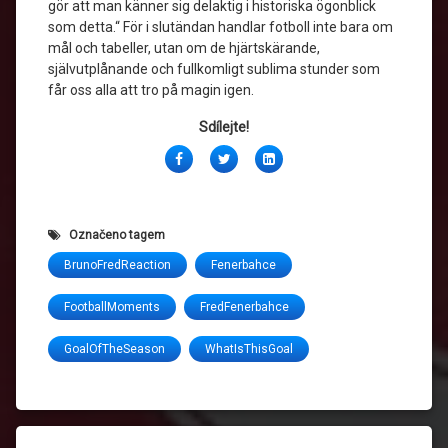
gör att man känner sig delaktig i historiska ögonblick
som detta.“ För i slutändan handlar fotboll inte bara om
mål och tabeller, utan om de hjärtskärande,
självutplånande och fullkomligt sublima stunder som
får oss alla att tro på magin igen.
Sdílejte!
Facebook
Twitter
LinkedIn
Označeno tagem
BrunoFredReaction
Fenerbahce
FootballMoments
FredFenerbahce
GoalOfTheSeason
WhatIsThisGoal