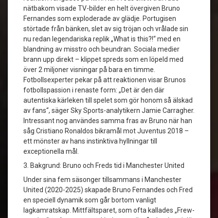
nätbakom visade TV-bilder en helt övergiven Bruno
Fernandes som exploderade av glädje. Portugisen
störtade från bänken, slet av sig tröjan och vrålade sin
nu redan legendariska replik „What is this?!“ med en
blandning av misstro och beundran. Sociala medier
brann upp direkt – klippet spreds som en löpeld med
över 2 miljoner visningar på bara en timme.
Fotbollsexperter pekar på att reaktionen visar Brunos
fotbollspassion i renaste form: „Det är den där
autentiska kärleken till spelet som gör honom så älskad
av fans“, säger Sky Sports-analytikern Jamie Carragher.
Intressant nog användes samma fras av Bruno när han
såg Cristiano Ronaldos bikramål mot Juventus 2018 –
ett mönster av hans instinktiva hyllningar till
exceptionella mål.
3. Bakgrund: Bruno och Freds tid i Manchester United
Under sina fem säsonger tillsammans i Manchester
United (2020-2025) skapade Bruno Fernandes och Fred
en speciell dynamik som går bortom vanligt
lagkamratskap. Mittfältsparet, som ofta kallades „Frew-