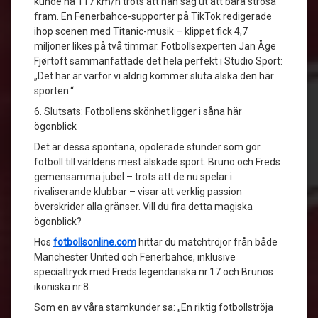
kunde ha 117 km/h trots att han såg ut att bara strosa
fram. En Fenerbahce-supporter på TikTok redigerade
ihop scenen med Titanic-musik – klippet fick 4,7
miljoner likes på två timmar. Fotbollsexperten Jan Åge
Fjørtoft sammanfattade det hela perfekt i Studio Sport:
„Det här är varför vi aldrig kommer sluta älska den här
sporten.“
6. Slutsats: Fotbollens skönhet ligger i såna här
ögonblick
Det är dessa spontana, opolerade stunder som gör
fotboll till världens mest älskade sport. Bruno och Freds
gemensamma jubel – trots att de nu spelar i
rivaliserande klubbar – visar att verklig passion
överskrider alla gränser. Vill du fira detta magiska
ögonblick?
Hos
fotbollsonline.com
hittar du matchtröjor från både
Manchester United och Fenerbahce, inklusive
specialtryck med Freds legendariska nr.17 och Brunos
ikoniska nr.8.
Som en av våra stamkunder sa: „En riktig fotbollströja