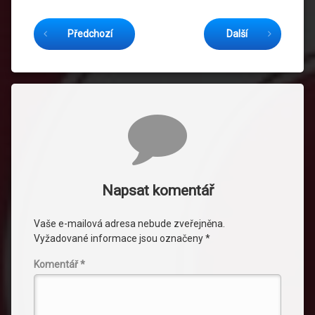
Čtěte dál
Předchozí
Další
Komentáře
Napsat komentář
Vaše e-mailová adresa nebude zveřejněna.
Vyžadované informace jsou označeny
*
Komentář
*