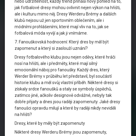
nebo udržitelnost, každý trend přináší nový pohled na to,
jak fotbalové dresy mohou ovlivnit nejen výkon na hřišti,
ale i kulturu mimo něj. Dresy Werderu Brémy a dalších
klubů nejsou už jen sportovním oblečením, ale i
módními prohlášeními, které mají vliv na to, jak se
fotbalová móda vyvíjí a jak ji vnímáme.
7. Fanouškovská hodnocení: Který dres by měl být
zapomenut a který si zaslouží uznání?
Dresy fotbalového klubu jsou nejen oděvy, které hráči
nosí na hřišti, ale i předměty, které mají silný
emocionální náboj pro fanoušky. Každý dres, který
Werder Brémy v průběhu let představil, byl součástí
historie klubu a měl svůj vlastní příběh. Některé dresy si
získaly srdce fanoušků a staly se symboly úspěchů,
zatímco jiné, ačkoliv designově odvážné, nebyly tak
dobře přijaty a dnes jsou raději zapomenuty. Jaké dresy
fanoušci opravdu milují a které by raději nikdy neviděli
na hřišti?
Dresy, které by měly být zapomenuty
Některé dresy Werderu Brémy jsou zapomenuty,