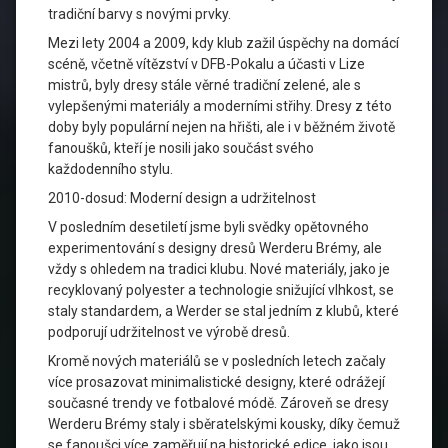
tradiční barvy s novými prvky.
Mezi lety 2004 a 2009, kdy klub zažil úspěchy na domácí
scéně, včetně vítězství v DFB-Pokalu a účasti v Lize
mistrů, byly dresy stále věrné tradiční zelené, ale s
vylepšenými materiály a moderními střihy. Dresy z této
doby byly populární nejen na hřišti, ale i v běžném životě
fanoušků, kteří je nosili jako součást svého
každodenního stylu.
2010-dosud: Moderní design a udržitelnost
V posledním desetiletí jsme byli svědky opětovného
experimentování s designy dresů Werderu Brémy, ale
vždy s ohledem na tradici klubu. Nové materiály, jako je
recyklovaný polyester a technologie snižující vlhkost, se
staly standardem, a Werder se stal jedním z klubů, které
podporují udržitelnost ve výrobě dresů.
Kromě nových materiálů se v posledních letech začaly
více prosazovat minimalistické designy, které odrážejí
současné trendy ve fotbalové módě. Zároveň se dresy
Werderu Brémy staly i sběratelskými kousky, díky čemuž
se fanoušci více zaměřují na historické edice, jako jsou