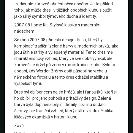
tradici, ale zároveň přinést něco nového. Je to příklad
toho, jak může dres i v těžších obdobích klubu sloužit
jako silný symbol týmového ducha a identity.
2007-08 Home Kit: Stylová klasika s moderním
nádechem
Sezóna 2007-08 přinesla design dresu, který byl
kombinací tradiční zelené barvy a moderních prvků, jako
jsou štíhlé střihy a vylepšený materiál. Tento dres měl
charakteristický vzhled, který ve své době vynikal, ale
zároveň se držel při zemi v rámci tradice klubu. Bylo to
období, kdy Werder Brémy opět působil na vrcholu
německého fotbalu a tento dres odrážel stabilitu a
vyspělost týmu.
Dres byl oblíbencem nejen hráčů, ale i fanoušků, kteří si
ho oblíbili pro jeho pohodlí a přitažlivý design. Zelená
barva byla doplněna bílými detaily, což mu dodalo
čerstvý, ale tradiční vzhled, který stál u zrodu několika
klíčových okamžiků v historii klubu.
Závěr