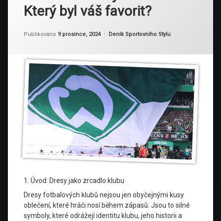
Který byl váš favorit?
Aktualizováno
Od
Ruby
9 prosince, 2024
Kategorie:
Publikováno
9 prosince, 2024
Deník Sportovního Stylu
1. Úvod: Dresy jako zrcadlo klubu
Dresy fotbalových klubů nejsou jen obyčejnými kusy
oblečení, které hráči nosí během zápasů. Jsou to silné
symboly, které odrážejí identitu klubu, jeho historii a