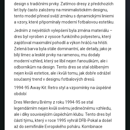
design s tradičními prvky. Zatímco dresy z předchozích
let byly často založeny na minimalistickém designu,
tento model přinesl svěží změnu s dynamickými liniemi
a vzory, které připomínaly moderní fotbalovou estetiku.
Jedním z největších vylepšení byla změna materiálu –
dres byl vyroben z vysoce funkčního polyesteru, který
zajišťoval maximální pohodlí a výkon hráčů na hřišti.
Zelená barva byla stále dominantní, ale detaily, jako je
bílý límec a lesklé prvky na ramenou, mu dodaly
moderní vzhled, který se líbil nejen fanouškům, ale i
odborníkům na design. Tento dres se stal oblíbeným
nejen kvůli estetice, ale i kvůli tomu, jak dobře odrážel
současný trend v designu fotbalových dresů.
1994-95 Away Kit: Retro styl a vzpomínky na úspěšné
období
Dres Werderu Brémy z roku 1994-95 se stal
legendárním nejen kvůli svému jedinečnému vzhledu,
ale i díky souvisejícím úspěchům klubu. Tento dres byl
částí týmu, který v roce 1995 vyhrál DFB-Pokal a došel
až do semifinále Evropského poháru. Kombinace