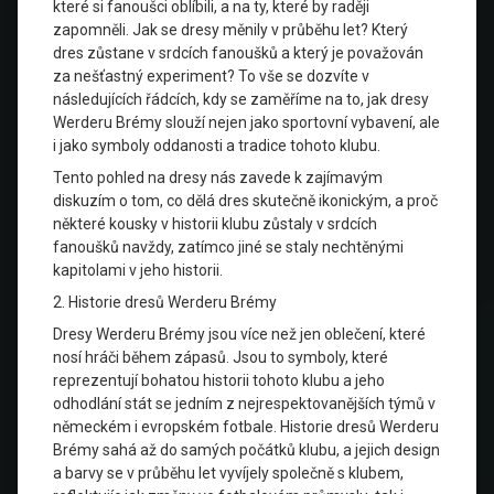
které si fanoušci oblíbili, a na ty, které by raději
zapomněli. Jak se dresy měnily v průběhu let? Který
dres zůstane v srdcích fanoušků a který je považován
za nešťastný experiment? To vše se dozvíte v
následujících řádcích, kdy se zaměříme na to, jak dresy
Werderu Brémy slouží nejen jako sportovní vybavení, ale
i jako symboly oddanosti a tradice tohoto klubu.
Tento pohled na dresy nás zavede k zajímavým
diskuzím o tom, co dělá dres skutečně ikonickým, a proč
některé kousky v historii klubu zůstaly v srdcích
fanoušků navždy, zatímco jiné se staly nechtěnými
kapitolami v jeho historii.
2. Historie dresů Werderu Brémy
Dresy Werderu Brémy jsou více než jen oblečení, které
nosí hráči během zápasů. Jsou to symboly, které
reprezentují bohatou historii tohoto klubu a jeho
odhodlání stát se jedním z nejrespektovanějších týmů v
německém i evropském fotbale. Historie dresů Werderu
Brémy sahá až do samých počátků klubu, a jejich design
a barvy se v průběhu let vyvíjely společně s klubem,