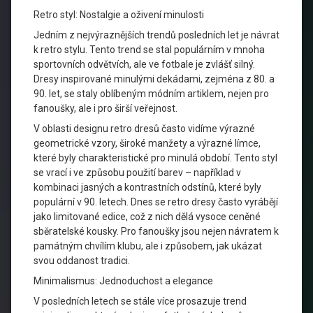
Retro styl: Nostalgie a oživení minulosti
Jedním z nejvýraznějších trendů posledních let je návrat
k retro stylu. Tento trend se stal populárním v mnoha
sportovních odvětvích, ale ve fotbale je zvlášť silný.
Dresy inspirované minulými dekádami, zejména z 80. a
90. let, se staly oblíbeným módním artiklem, nejen pro
fanoušky, ale i pro širší veřejnost.
V oblasti designu retro dresů často vidíme výrazné
geometrické vzory, široké manžety a výrazné límce,
které byly charakteristické pro minulá období. Tento styl
se vrací i ve způsobu použití barev – například v
kombinaci jasných a kontrastních odstínů, které byly
populární v 90. letech. Dnes se retro dresy často vyrábějí
jako limitované edice, což z nich dělá vysoce ceněné
sběratelské kousky. Pro fanoušky jsou nejen návratem k
památným chvílím klubu, ale i způsobem, jak ukázat
svou oddanost tradici.
Minimalismus: Jednoduchost a elegance
V posledních letech se stále více prosazuje trend