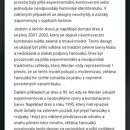
protože byly příliš experimentální, kontroverzní nebo
jednoduše neodpovídaly historické identitě klubu. V
některých případech se designy neuchytily a zůstaly
zapomenuty v šuplících historie.
Jedním z těchto dresů je například domácí dres z
sezóny 2001-2002, který se objevil v kontroverzní
kombinaci světle zelené a tmavě modré. Tento design
se ukázal být příliš odlišný od tradiční zelené barvy klubu
a nedokázal si získat podporu fanoušků. Dres byl
považován za příliš experimentální a neodpovídal
tradičnímu vzhledu, který Werder vždy reprezentoval. I
přesto, že se tento model pokusil o modernizaci, většina
fanoušků ho rychle označila za jednu z nejméně
povedených variant klubu.
Dalším příkladem je dres z 90. let, kdy se Werder odvážil
experimentovat s neobvyklými vzory a kombinacemi
barev. Například dres z roku 1995, který měl výrazně
žluté detaily na zeleném pozadí, byl přijat fanoušky s
rozpaky. I když pro některé představoval odvahu a
snahu přinést něco nového, většina fanoušků
považovala tento design za neúspěšný a příliš vzdálený