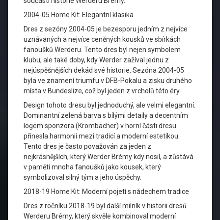
součástí historie Werderu Brémy.
2004-05 Home Kit: Elegantní klasika
Dres z sezóny 2004-05 je bezesporu jedním z nejvíce
uznávaných a nejvíce ceněných kousků ve sbírkách
fanoušků Werderu. Tento dres byl nejen symbolem
klubu, ale také doby, kdy Werder zažíval jednu z
nejúspěšnějších dekád své historie. Sezóna 2004-05
byla ve znamení triumfu v DFB-Pokalu a zisku druhého
místa v Bundeslize, což byl jeden z vrcholů této éry.
Design tohoto dresu byl jednoduchý, ale velmi elegantní.
Dominantní zelená barva s bílými detaily a decentním
logem sponzora (Krombacher) v horní části dresu
přinesla harmonii mezi tradicí a moderní estetikou.
Tento dres je často považován za jeden z
nejkrásnějších, který Werder Brémy kdy nosil, a zůstává
v paměti mnoha fanoušků jako kousek, který
symbolizoval silný tým a jeho úspěchy.
2018-19 Home Kit: Moderní pojetí s nádechem tradice
Dres z ročníku 2018-19 byl další milník v historii dresů
Werderu Brémy, který skvěle kombinoval moderní