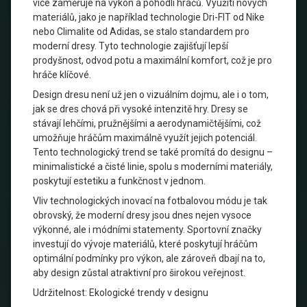
více zaměřuje na výkon a pohodlí hráčů. Využití nových
materiálů, jako je například technologie Dri-FIT od Nike
nebo Climalite od Adidas, se stalo standardem pro
moderní dresy. Tyto technologie zajišťují lepší
prodyšnost, odvod potu a maximální komfort, což je pro
hráče klíčové.
Design dresu není už jen o vizuálním dojmu, ale i o tom,
jak se dres chová při vysoké intenzitě hry. Dresy se
stávají lehčími, pružnějšími a aerodynamičtějšími, což
umožňuje hráčům maximálně využít jejich potenciál.
Tento technologický trend se také promítá do designu –
minimalistické a čisté linie, spolu s moderními materiály,
poskytují estetiku a funkčnost v jednom.
Vliv technologických inovací na fotbalovou módu je tak
obrovský, že moderní dresy jsou dnes nejen vysoce
výkonné, ale i módními statementy. Sportovní značky
investují do vývoje materiálů, které poskytují hráčům
optimální podmínky pro výkon, ale zároveň dbají na to,
aby design zůstal atraktivní pro širokou veřejnost.
Udržitelnost: Ekologické trendy v designu