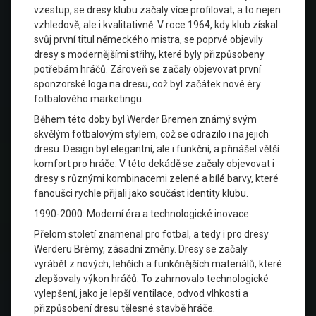
vzestup, se dresy klubu začaly více profilovat, a to nejen
vzhledově, ale i kvalitativně. V roce 1964, kdy klub získal
svůj první titul německého mistra, se poprvé objevily
dresy s modernějšími střihy, které byly přizpůsobeny
potřebám hráčů. Zároveň se začaly objevovat první
sponzorské loga na dresu, což byl začátek nové éry
fotbalového marketingu.
Během této doby byl Werder Bremen známý svým
skvělým fotbalovým stylem, což se odrazilo i na jejich
dresu. Design byl elegantní, ale i funkční, a přinášel větší
komfort pro hráče. V této dekádě se začaly objevovat i
dresy s různými kombinacemi zelené a bílé barvy, které
fanoušci rychle přijali jako součást identity klubu.
1990-2000: Moderní éra a technologické inovace
Přelom století znamenal pro fotbal, a tedy i pro dresy
Werderu Brémy, zásadní změny. Dresy se začaly
vyrábět z nových, lehčích a funkčnějších materiálů, které
zlepšovaly výkon hráčů. To zahrnovalo technologické
vylepšení, jako je lepší ventilace, odvod vlhkosti a
přizpůsobení dresu tělesné stavbě hráče.