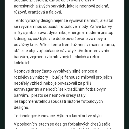
počátku 21. století, kdy se objevovaly dresy v
agresivních a živých barvách, jako je neonově zelená,
růžová, oranžová a fialová.
Tento výrazný design nejenže vyčníval na hřišti, ale stal
se i významnou součástí fotbalové módy. Zářivé barvy
měly symbolizovat dynamiku, energii a moderní přístup
k designu, což bylo v té době považováno za nový a
odvážný krok. Ačkoli tento trend už není v mainstreamu,
stále se objevují občasné návraty k těmto intenzivním
barvám, zejména v limitovaných edicích a retro
kolekcích.
Neonové dresy často vyvolávaly silné emoce a
rozdělovaly názory – buď je fanoušci milovali pro jejich
neotřelý vzhled, nebo je považovali za příliš
extravagantní a nehodící se k tradičním fotbalovým
barvám. I přesto se neonové dresy staly
nezapomenutelnou součástí historie fotbalových
designů.
Technologické inovace: Výkon a komfort ve stylu
V posledních letech se design fotbalových dresů stále