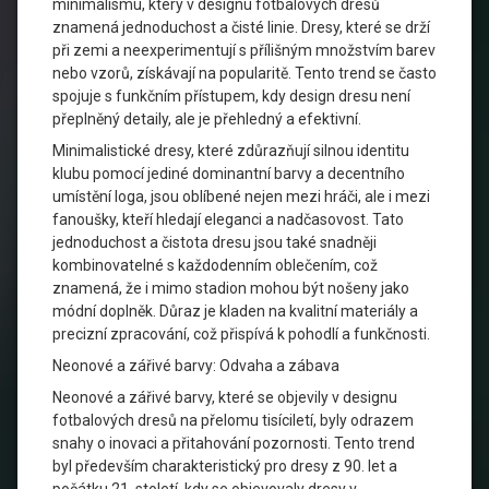
minimalismu, který v designu fotbalových dresů
znamená jednoduchost a čisté linie. Dresy, které se drží
při zemi a neexperimentují s přílišným množstvím barev
nebo vzorů, získávají na popularitě. Tento trend se často
spojuje s funkčním přístupem, kdy design dresu není
přeplněný detaily, ale je přehledný a efektivní.
Minimalistické dresy, které zdůrazňují silnou identitu
klubu pomocí jediné dominantní barvy a decentního
umístění loga, jsou oblíbené nejen mezi hráči, ale i mezi
fanoušky, kteří hledají eleganci a nadčasovost. Tato
jednoduchost a čistota dresu jsou také snadněji
kombinovatelné s každodenním oblečením, což
znamená, že i mimo stadion mohou být nošeny jako
módní doplněk. Důraz je kladen na kvalitní materiály a
precizní zpracování, což přispívá k pohodlí a funkčnosti.
Neonové a zářivé barvy: Odvaha a zábava
Neonové a zářivé barvy, které se objevily v designu
fotbalových dresů na přelomu tisíciletí, byly odrazem
snahy o inovaci a přitahování pozornosti. Tento trend
byl především charakteristický pro dresy z 90. let a