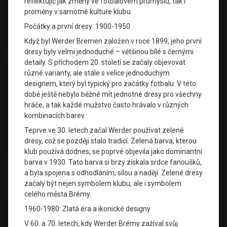
reflektujíc jak změny ve fotbalovém průmyslu, tak i
proměny v samotné kultuře klubu.
Počátky a první dresy: 1900-1950
Když byl Werder Bremen založen v roce 1899, jeho první
dresy byly velmi jednoduché – většinou bílé s černými
detaily. S příchodem 20. století se začaly objevovat
různé varianty, ale stále s velice jednoduchým
designem, který byl typický pro začátky fotbalu. V této
době ještě nebylo běžné mít jednotné dresy pro všechny
hráče, a tak každé mužstvo často hrávalo v různých
kombinacích barev.
Teprve ve 30. letech začal Werder používat zelené
dresy, což se později stalo tradicí. Zelená barva, kterou
klub používá dodnes, se poprvé objevila jako dominantní
barva v 1930. Tato barva si brzy získala srdce fanoušků,
a byla spojena s odhodláním, sílou a nadějí. Zelené dresy
začaly být nejen symbolem klubu, ale i symbolem
celého města Brémy.
1960-1980: Zlatá éra a ikonické designy
V 60. a 70. letech, kdy Werder Brémy zažíval svůj