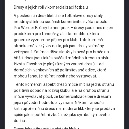
Dresy a jejich roli v komercializaci fotbalu
V posledních desetiletích se fotbalové dresy staly
neodmyslitelnou součástí komerčního světa fotbalu.
Pro Werder Brémy to není jinak – dresy jsou dnes nejen
produktem pro fanoušky, ale i komoditou, která
generuje významné příjmy pro klub. Tato komerční
stránka má velký vliv na to, jak jsou dresy vnímány
veřejností. Zatímco dříve sloužily hlavně pro hráče na
hřišti, dnes jsou také součástí módního trendu a stylu
života. Fanshop je plný různých variant dresů – od
domácích, venkovních až po limitované edice, které
mohou fanoušci sbírat, nosit nebo vystavovat.
Tento komerční aspekt dresů může mít na jednu stranu
pozitivní dopad na rozvoj klubu, ale na druhou stranu
může vyvolávat pocit, že komercializace bere dresům
jejich původní hodnotu a význam. Někteří fanoušci
kritizují přeměnu dresu na módní artikl, který se prodává
spíše jako spotřební zboží než jako symbol týmového
ducha.