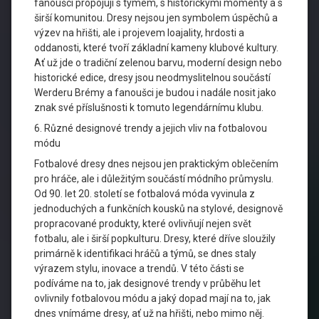
fanoušci propojují s týmem, s historickými momenty a s
širší komunitou. Dresy nejsou jen symbolem úspěchů a
výzev na hřišti, ale i projevem loajality, hrdosti a
oddanosti, které tvoří základní kameny klubové kultury.
Ať už jde o tradiční zelenou barvu, moderní design nebo
historické edice, dresy jsou neodmyslitelnou součástí
Werderu Brémy a fanoušci je budou i nadále nosit jako
znak své příslušnosti k tomuto legendárnímu klubu.
6. Různé designové trendy a jejich vliv na fotbalovou
módu
Fotbalové dresy dnes nejsou jen praktickým oblečením
pro hráče, ale i důležitým součástí módního průmyslu.
Od 90. let 20. století se fotbalová móda vyvinula z
jednoduchých a funkčních kousků na stylové, designově
propracované produkty, které ovlivňují nejen svět
fotbalu, ale i širší popkulturu. Dresy, které dříve sloužily
primárně k identifikaci hráčů a týmů, se dnes staly
výrazem stylu, inovace a trendů. V této části se
podíváme na to, jak designové trendy v průběhu let
ovlivnily fotbalovou módu a jaký dopad mají na to, jak
dnes vnímáme dresy, ať už na hřišti, nebo mimo něj.