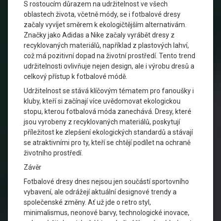
S rostoucím důrazem na udržitelnost ve všech
oblastech života, včetně módy, se i fotbalové dresy
začaly vyvíjet směrem k ekologičtějším alternativám.
Značky jako Adidas a Nike začaly vyrábět dresy z
recyklovaných materiálů, například z plastových lahví,
což má pozitivní dopad na životní prostředí. Tento trend
udržitelnosti ovlivňuje nejen design, ale i výrobu dresů a
celkový přístup k fotbalové módě.
Udržitelnost se stává klíčovým tématem pro fanoušky i
kluby, kteří si začínají více uvědomovat ekologickou
stopu, kterou fotbalová móda zanechává. Dresy, které
jsou vyrobeny z recyklovaných materiálů, poskytují
příležitost ke zlepšení ekologických standardů a stávají
se atraktivními pro ty, kteří se chtějí podílet na ochraně
životního prostředí.
Závěr
Fotbalové dresy dnes nejsou jen součástí sportovního
vybavení, ale odrážejí aktuální designové trendy a
společenské změny. Ať už jde o retro styl,
minimalismus, neonové barvy, technologické inovace,