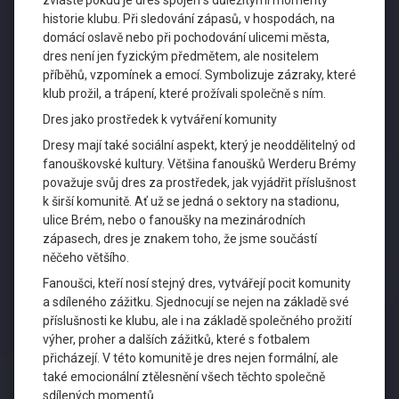
zvláště pokud je dres spojen s důležitými momenty
historie klubu. Při sledování zápasů, v hospodách, na
domácí oslavě nebo při pochodování ulicemi města,
dres není jen fyzickým předmětem, ale nositelem
příběhů, vzpomínek a emocí. Symbolizuje zázraky, které
klub prožil, a trápení, které prožívali společně s ním.
Dres jako prostředek k vytváření komunity
Dresy mají také sociální aspekt, který je neoddělitelný od
fanouškovské kultury. Většina fanoušků Werderu Brémy
považuje svůj dres za prostředek, jak vyjádřit příslušnost
k širší komunitě. Ať už se jedná o sektory na stadionu,
ulice Brém, nebo o fanoušky na mezinárodních
zápasech, dres je znakem toho, že jsme součástí
něčeho většího.
Fanoušci, kteří nosí stejný dres, vytvářejí pocit komunity
a sdíleného zážitku. Sjednocují se nejen na základě své
příslušnosti ke klubu, ale i na základě společného prožití
výher, proher a dalších zážitků, které s fotbalem
přicházejí. V této komunitě je dres nejen formální, ale
také emocionální ztělesnění všech těchto společně
sdílených momentů.