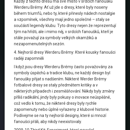
Každý z těchto dresů má své místo v srdcích fanoušků
Werderu Brémy. Ať už jde o dresy, které byly noseny
během triumfů, nebo ty, které přinesly nádech nostalgie
a vzpomínek, všechny mají jedno společné – staly se
součástí legendy klubu. Tyto dresy nejen že reprezentují
tým na hřišti, ale i mimo něj, v srdcích fanoušků, kteří je
stále považují za symboly velkých okamžiků a
nezapomenutelných sezón.
4. Nejhorší dresy Werderu Brémy: Které kousky fanoušci
raději zapomněli
I když jsou dresy Werderu Brémy často považovány za
symboly úspěchů a tradice klubu, ne každý design byl
fanoušky přijat s nadšením. Některé Werder Brémy
fotbalové dresy se staly předmětem kritiky a v
některých případech i zesměšňování. Někdy byly změny
příliš radikální, jindy byly pokusy o inovace neúspěšné,
což vedlo k tomu, že některé dresy byly rychle
zapomenuty nebo úplně vyřazeny z klubové historie.
Podívejme se na ty nejhorší designy, které si mnozí
fanoušci přáli, aby nikdy neexistovaly.