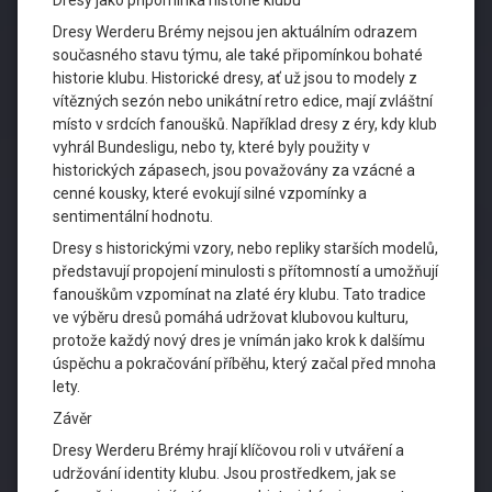
Dresy jako připomínka historie klubu
Dresy Werderu Brémy nejsou jen aktuálním odrazem
současného stavu týmu, ale také připomínkou bohaté
historie klubu. Historické dresy, ať už jsou to modely z
vítězných sezón nebo unikátní retro edice, mají zvláštní
místo v srdcích fanoušků. Například dresy z éry, kdy klub
vyhrál Bundesligu, nebo ty, které byly použity v
historických zápasech, jsou považovány za vzácné a
cenné kousky, které evokují silné vzpomínky a
sentimentální hodnotu.
Dresy s historickými vzory, nebo repliky starších modelů,
představují propojení minulosti s přítomností a umožňují
fanouškům vzpomínat na zlaté éry klubu. Tato tradice
ve výběru dresů pomáhá udržovat klubovou kulturu,
protože každý nový dres je vnímán jako krok k dalšímu
úspěchu a pokračování příběhu, který začal před mnoha
lety.
Závěr
Dresy Werderu Brémy hrají klíčovou roli v utváření a
udržování identity klubu. Jsou prostředkem, jak se