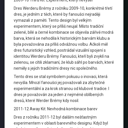
2009-10 Third Kit: Experiment, který nevyšel
Dres Werderu Brémy z ročníku 2009-10, konkrétně třetí
dres, je jedním z těch, které by fanoušci nejraději
vymazali z paměti. Tento design byl velkým
experimentem, který se příliš neujal. Místo tradiční
zelené, bílé a černé kombinace se objevila zářivě modrá
barva, která se nehodila k historickým barvám klubu a
byla považována za příliš odvážnou volbu. Ačkoli měl
dres futuristický vzhled, postrádal vizuální spojení s
identitou Werderu Brémy. Fanoušci, kteří byli zvyklí na
zelenou, se cítili zklamaní, že klub sáhl po barvách, které
neměly s jejich tradičními dresy nic společného.
Tento dres se stal symbolem pokusu o inovaci, která
nevyšla. Mnozí fanoušci jej považovali za zbytečně
experimentální a za krok stranou od klubové tradice. I
dnes je považován za jeden z nejméně oblíbených
dresů, které Werder Brémy kdy nosil.
2011-12 Away Kit: Nevhodná kombinace barev
Dres z ročníku 2011-12 byl dalším nešťastným
experimentem v oblasti barevného designu. Když byl