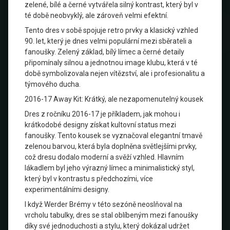
zelené, bílé a černé vytvářela silný kontrast, který byl v
té době neobvyklý, ale zároveň velmi efektní.
Tento dres v sobě spojuje retro prvky a klasický vzhled
90. let, který je dnes velmi populární mezi sběrateli a
fanoušky. Zelený základ, bílý límec a černé detaily
připomínaly silnou a jednotnou image klubu, která v té
době symbolizovala nejen vítězství, ale i profesionalitu a
týmového ducha.
2016-17 Away Kit: Krátký, ale nezapomenutelný kousek
Dres z ročníku 2016-17 je příkladem, jak mohou i
krátkodobé designy získat kultovní status mezi
fanoušky. Tento kousek se vyznačoval elegantní tmavě
zelenou barvou, která byla doplněna světlejšími prvky,
což dresu dodalo moderní a svěží vzhled. Hlavním
lákadlem byl jeho výrazný límec a minimalistický styl,
který byl v kontrastu s předchozími, více
experimentálními designy.
I když Werder Brémy v této sezóně neoslňoval na
vrcholu tabulky, dres se stal oblíbeným mezi fanoušky
díky své jednoduchosti a stylu, který dokázal udržet