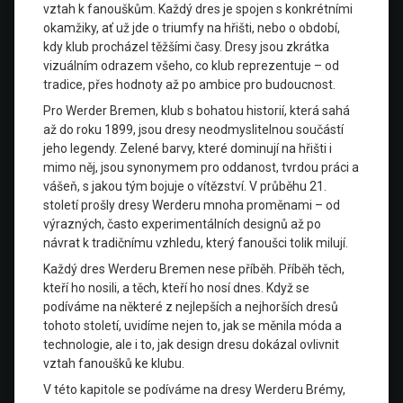
vztah k fanouškům. Každý dres je spojen s konkrétními
okamžiky, ať už jde o triumfy na hřišti, nebo o období,
kdy klub procházel těžšími časy. Dresy jsou zkrátka
vizuálním odrazem všeho, co klub reprezentuje – od
tradice, přes hodnoty až po ambice pro budoucnost.
Pro Werder Bremen, klub s bohatou historií, která sahá
až do roku 1899, jsou dresy neodmyslitelnou součástí
jeho legendy. Zelené barvy, které dominují na hřišti i
mimo něj, jsou synonymem pro oddanost, tvrdou práci a
vášeň, s jakou tým bojuje o vítězství. V průběhu 21.
století prošly dresy Werderu mnoha proměnami – od
výrazných, často experimentálních designů až po
návrat k tradičnímu vzhledu, který fanoušci tolik milují.
Každý dres Werderu Bremen nese příběh. Příběh těch,
kteří ho nosili, a těch, kteří ho nosí dnes. Když se
podíváme na některé z nejlepších a nejhorších dresů
tohoto století, uvidíme nejen to, jak se měnila móda a
technologie, ale i to, jak design dresu dokázal ovlivnit
vztah fanoušků ke klubu.
V této kapitole se podíváme na dresy Werderu Brémy,