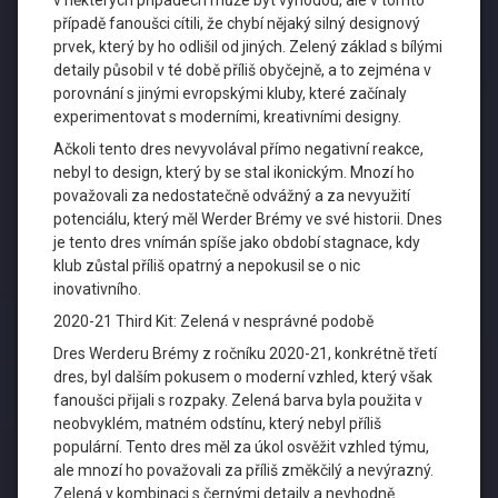
v některých případech může být výhodou, ale v tomto
případě fanoušci cítili, že chybí nějaký silný designový
prvek, který by ho odlišil od jiných. Zelený základ s bílými
detaily působil v té době příliš obyčejně, a to zejména v
porovnání s jinými evropskými kluby, které začínaly
experimentovat s moderními, kreativními designy.
Ačkoli tento dres nevyvolával přímo negativní reakce,
nebyl to design, který by se stal ikonickým. Mnozí ho
považovali za nedostatečně odvážný a za nevyužití
potenciálu, který měl Werder Brémy ve své historii. Dnes
je tento dres vnímán spíše jako období stagnace, kdy
klub zůstal příliš opatrný a nepokusil se o nic
inovativního.
2020-21 Third Kit: Zelená v nesprávné podobě
Dres Werderu Brémy z ročníku 2020-21, konkrétně třetí
dres, byl dalším pokusem o moderní vzhled, který však
fanoušci přijali s rozpaky. Zelená barva byla použita v
neobvyklém, matném odstínu, který nebyl příliš
populární. Tento dres měl za úkol osvěžit vzhled týmu,
ale mnozí ho považovali za příliš změkčilý a nevýrazný.
Zelená v kombinaci s černými detaily a nevhodně