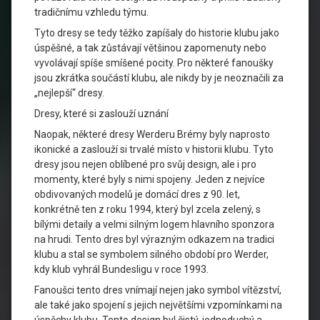
tradičnímu vzhledu týmu.
Tyto dresy se tedy těžko zapíšaly do historie klubu jako
úspěšné, a tak zůstávají většinou zapomenuty nebo
vyvolávají spíše smíšené pocity. Pro některé fanoušky
jsou zkrátka součástí klubu, ale nikdy by je neoznačili za
„nejlepší“ dresy.
Dresy, které si zaslouží uznání
Naopak, některé dresy Werderu Brémy byly naprosto
ikonické a zaslouží si trvalé místo v historii klubu. Tyto
dresy jsou nejen oblíbené pro svůj design, ale i pro
momenty, které byly s nimi spojeny. Jeden z nejvíce
obdivovaných modelů je domácí dres z 90. let,
konkrétně ten z roku 1994, který byl zcela zelený, s
bílými detaily a velmi silným logem hlavního sponzora
na hrudi. Tento dres byl výrazným odkazem na tradici
klubu a stal se symbolem silného období pro Werder,
kdy klub vyhrál Bundesligu v roce 1993.
Fanoušci tento dres vnímají nejen jako symbol vítězství,
ale také jako spojení s jejich největšími vzpomínkami na