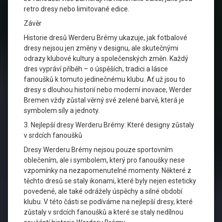
retro dresy nebo limitované edice.
Závěr
Historie dresů Werderu Brémy ukazuje, jak fotbalové
dresy nejsou jen změny v designu, ale skutečnými
odrazy klubové kultury a společenských změn. Každý
dres vypráví příběh – o úspěších, tradici a lásce
fanoušků k tomuto jedinečnému klubu. Ať už jsou to
dresy s dlouhou historií nebo moderní inovace, Werder
Bremen vždy zůstal věrný své zelené barvě, která je
symbolem síly a jednoty.
3. Nejlepší dresy Werderu Brémy: Které designy zůstaly
v srdcích fanoušků
Dresy Werderu Brémy nejsou pouze sportovním
oblečením, ale i symbolem, který pro fanoušky nese
vzpomínky na nezapomenutelné momenty. Některé z
těchto dresů se staly ikonami, které byly nejen esteticky
povedené, ale také odrážely úspěchy a silné období
klubu. V této části se podíváme na nejlepší dresy, které
zůstaly v srdcích fanoušků a které se staly nedílnou