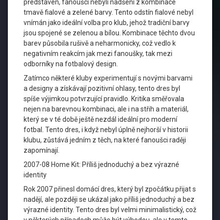
představen, fanoušci nebyli nadšeni z kombinace
tmavě fialové a zelené barvy. Tento odstín fialové nebyl
vnímán jako ideální volba pro klub, jehož tradiční barvy
jsou spojené se zelenou a bílou. Kombinace těchto dvou
barev působila rušivě a neharmonicky, což vedlo k
negativním reakcím jak mezi fanoušky, tak mezi
odborníky na fotbalový design.
Zatímco některé kluby experimentují s novými barvami
a designy a získávají pozitivní ohlasy, tento dres byl
spíše výjimkou potvrzující pravidlo. Kritika směřovala
nejen na barevnou kombinaci, ale i na střih a materiál,
který se v té době ještě nezdál ideální pro moderní
fotbal. Tento dres, i když nebyl úplně nejhorší v historii
klubu, zůstává jedním z těch, na které fanoušci raději
zapomínají.
2007-08 Home Kit: Příliš jednoduchý a bez výrazné
identity
Rok 2007 přinesl domácí dres, který byl zpočátku přijat s
nadějí, ale později se ukázal jako příliš jednoduchý a bez
výrazné identity. Tento dres byl velmi minimalistický, což