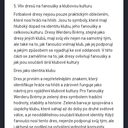
5. Vliv dresů na fanoušky a klubovou kulturu
Fotbalové dresy nejsou pouze praktickým oblečením,
které nosí hráči na hřišti. Jsou to symboly, které mají
hluboký dopad na identitu klubu, jeho fanoušky a
celkovou kulturu. Dresy Werderu Brémy, stejně jako
dresy jiných klubů, mají svůj vliv nejen na samotný tým,
ale také na to, jak fanoušci vnímají klub, jak jej podporují
a jakým způsobem se vyjadřují ke své oddanosti. V této
části se zaměříme na to, jak dresy ovlivňují fanoušky a
jak jsou součástí širší klubové kultury.
Dres jako identita klubu
Dres je prvním a nejzřetelnějším znakem, který
identifikuje hráče na hřišti a zároveň funguje jako
nástroj pro vyjádření klubové kultury. Pro fanoušky
Werderu Brémy je zelený dres symbolem tradiční
hodnoty, stability a historie. Zelená barva je spojována s
úspěchy klubu, které sahají až do doby po druhé světové
válce, a je neoddělitelnou součástí klubové identity. Když
fanoušci nosí tento dres, nejenže podporují svůj tým, ale
i aktivně se podílejí na vytváření jednotné komunity,