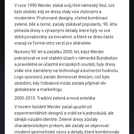
V roce 1990 Werder získal svůj třetí německý titul, což
bylo období, kdy se dresy staly více stylovými a
moderními. Pruhované designy, včetně kombinací
zelené, bílé a černé, začaly získávat popularitu. 90. léta
přinesla dresy s výraznými detaily, které byly ve své
době považovány za inovativní, a které se dnes často
vracejí ve formě retro verzí pro sběratele.
Na konci 90. let a začátku 2000. let, když Werder
pokračoval ve své stabilní účasti v německé Bundeslize
a pravidelně se účastnil evropských soutěží, byly dresy
stále více zaměřeny na technologií a komerční hodnotu.
Logo sponzorů začalo dominovat dresům, což bylo
obdobím, kdy fotbalová móda začala přijímat vliv
globalizace a marketingu.
2000-2010: Tradiční zelená a nová estetika
V novém tisíciletí Werder začal upustit od
experimentálních designů a vrátil se k jednodušší, ale
silnější vizuální identitě. Zelené dresy zůstaly
charakteristickým prvkem, ale začaly se objevovat
moderní geometrické vzory a detaily, které kombinovaly