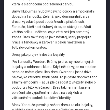
která je sjednocena pod zelenou barvou.
Barvy klubu mají hluboký psychologický a emocionální
dopad na fanoušky. Zelená, jako dominantní barva
dresu, vyvolává pocit soudržnosti a příslušnosti.
Fanoušci, kteří nosí klubový dres, se stávají součástí
většího celku – něčeho, co je větší než jen samotný
zápas. Dres tak funguje jako nástroj, který propojuje
hráče s fanoušky a zároveň s celou městskou a
fotbalovou komunitou.
Dresy jako projev hrdosti a loajality
Pro fanoušky Werderu Brémy je dres symbolem jejich
loajality a oddanosti klubu. Když někdo vyjde na stadion
nebo do městských ulic v dresu Werderu, jasně dává
najevo, ke kterému týmu patří. To je často doprovázeno
silnými emocemi – ať už jde o radost z vítězství nebo o
podporu v těžkých časech. Dres tak není jen kusem
oblečení, ale vyjádřením hrdosti na svůj klub a
ztělesněním osobní i kolektivní identity.
Mnozí fanoušci považují nošení dresu za akt loajality,