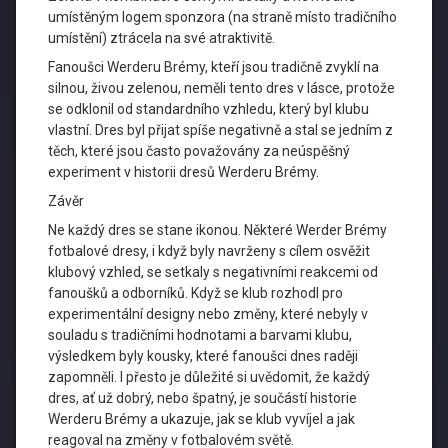
umístěným logem sponzora (na straně místo tradičního
umístění) ztrácela na své atraktivitě.
Fanoušci Werderu Brémy, kteří jsou tradičně zvyklí na
silnou, živou zelenou, neměli tento dres v lásce, protože
se odklonil od standardního vzhledu, který byl klubu
vlastní. Dres byl přijat spíše negativně a stal se jedním z
těch, které jsou často považovány za neúspěšný
experiment v historii dresů Werderu Brémy.
Závěr
Ne každý dres se stane ikonou. Některé Werder Brémy
fotbalové dresy, i když byly navrženy s cílem osvěžit
klubový vzhled, se setkaly s negativními reakcemi od
fanoušků a odborníků. Když se klub rozhodl pro
experimentální designy nebo změny, které nebyly v
souladu s tradičními hodnotami a barvami klubu,
výsledkem byly kousky, které fanoušci dnes raději
zapomněli. I přesto je důležité si uvědomit, že každý
dres, ať už dobrý, nebo špatný, je součástí historie
Werderu Brémy a ukazuje, jak se klub vyvíjel a jak
reagoval na změny v fotbalovém světě.