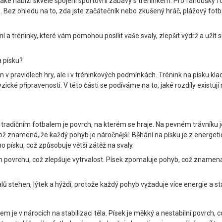
 také nabízí skvélé spojení sportovní zábavy s tréninkem. Pro fanoušky fo
. Bez ohledu na to, zda jste začátečník nebo zkušený hráč, plážový fot
í a tréninky, které vám pomohou posílit vaše svaly, zlepšit výdrž a uží
na písku?
n v pravidlech hry, ale i v tréninkových podmínkách. Trénink na písku klad
é fyzické připravenosti. V této části se podíváme na to, jaké rozdíly exi
radičním fotbalem je povrch, na kterém se hraje. Na pevném trávníku je
což znamená, že každý pohyb je náročnější. Běhání na písku je z energe
o písku, což způsobuje větší zátěž na svaly.
m povrchu, což zlepšuje vytrvalost. Písek zpomaluje pohyb, což znamená,
alů stehen, lýtek a hýždí, protože každý pohyb vyžaduje více energie a st
 je v nárocích na stabilizaci těla. Písek je měkký a nestabilní povrch, c