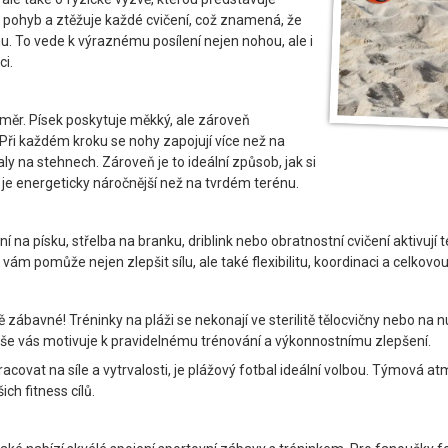
 pohyb a ztěžuje každé cvičení, což znamená, že
u. To vede k výraznému posílení nejen nohou, ale i
ci.
změr. Písek poskytuje měkký, ale zároveň
. Při každém kroku se nohy zapojují více než na
ly na stehnech. Zároveň je to ideální způsob, jak si
u je energeticky náročnější než na tvrdém terénu.
ní na písku, střelba na branku, driblink nebo obratnostní cvičení aktivuj
vám pomůže nejen zlepšit sílu, ale také flexibilitu, koordinaci a celkovo
ně zábavné! Tréninky na pláži se nekonají ve sterilitě tělocvičny nebo 
 vše vás motivuje k pravidelnému trénování a výkonnostnímu zlepšení.
pracovat na síle a vytrvalosti, je plážový fotbal ideální volbou. Týmová
ch fitness cílů.