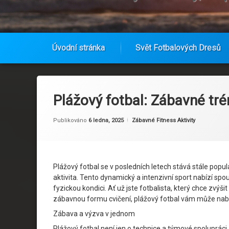
Úvodní stránka
Svět Fotbalových Dresů
Přejít
k
obsahu
Plážový fotbal: Zábavné trén
webu
Aktualizováno
Od
Ruby
6 ledna, 2025
Kategorie:
Publikováno
6 ledna, 2025
Zábavné Fitness Aktivity
Plážový fotbal se v posledních letech stává stále populá
aktivita. Tento dynamický a intenzivní sport nabízí spou
fyzickou kondici. Ať už jste fotbalista, který chce zvýši
zábavnou formu cvičení, plážový fotbal vám může nabí
Zábava a výzva v jednom
Plážový fotbal není jen o technice a týmové spolupráci,