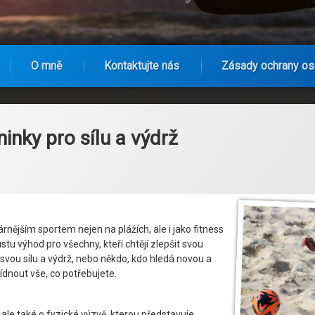
O mně
Kontaktujte nás
Zásady ochrany os
inky pro sílu a výdrž
rnějším sportem nejen na plážích, ale i jako fitness
stu výhod pro všechny, kteří chtějí zlepšit svou
t svou sílu a výdrž, nebo někdo, kdo hledá novou a
dnout vše, co potřebujete.
 ale také o fyzické výzvě, kterou představuje