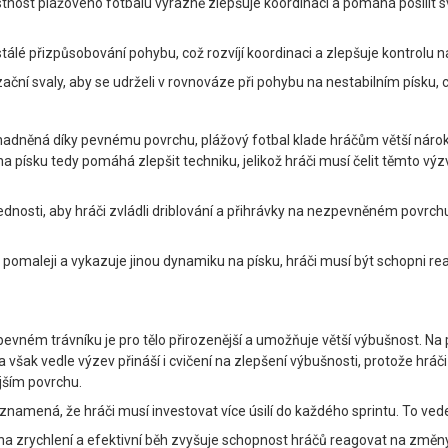
stnost plážového fotbalu výrazně zlepšuje koordinaci a pomáhá posílit s
lé přizpůsobování pohybu, což rozvíjí koordinaci a zlepšuje kontrolu n
zační svaly, aby se udrželi v rovnováze při pohybu na nestabilním písku, 
usnadněná díky pevnému povrchu, plážový fotbal klade hráčům větší nároky
 na písku tedy pomáhá zlepšit techniku, jelikož hráči musí čelit těmto 
ovednosti, aby hráči zvládli driblování a přihrávky na nezpevněném povrch
omaleji a vykazuje jinou dynamiku na písku, hráči musí být schopni rea
o pevném trávníku je pro tělo přirozenější a umožňuje větší výbušnost. N
šak vedle výzev přináší i cvičení na zlepšení výbušnosti, protože hráči 
ějším povrchu.
znamená, že hráči musí investovat více úsilí do každého sprintu. To vede 
 na zrychlení a efektivní běh zvyšuje schopnost hráčů reagovat na změny 