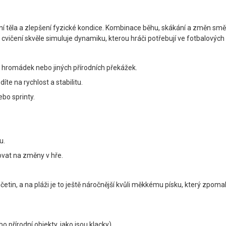
ění těla a zlepšení fyzické kondice. Kombinace běhu, skákání a změn směr
o cvičení skvěle simuluje dynamiku, kterou hráči potřebují ve fotbalovýc
 hromádek nebo jiných přírodních překážek.
te na rychlost a stabilitu.
ebo sprinty.
u.
ovat na změny v hře.
končetin, a na pláži je to ještě náročnější kvůli měkkému písku, který z
 přírodní objekty, jako jsou klacky).