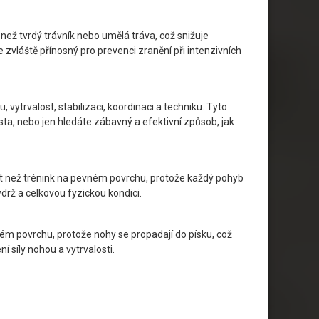
ež tvrdý trávník nebo umělá tráva, což snižuje
je zvláště přínosný pro prevenci zranění při intenzivních
 vytrvalost, stabilizaci, koordinaci a techniku. Tyto
lista, nebo jen hledáte zábavný a efektivní způsob, jak
valost než trénink na pevném povrchu, protože každý pohyb
ýdrž a celkovou fyzickou kondici.
vném povrchu, protože nohy se propadají do písku, což
 síly nohou a vytrvalosti.