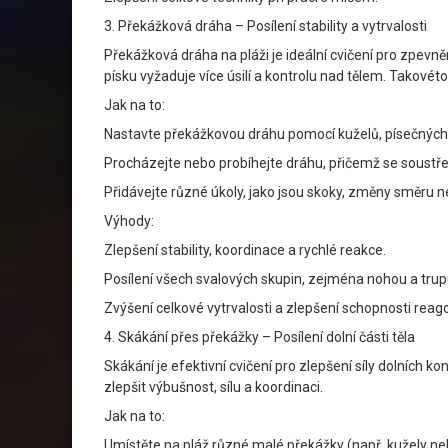
3. Překážková dráha – Posílení stability a vytrvalosti
Překážková dráha na pláži je ideální cvičení pro zpevn
písku vyžaduje více úsilí a kontrolu nad tělem. Takovét
Jak na to:
Nastavte překážkovou dráhu pomocí kuželů, písečných
Procházejte nebo probíhejte dráhu, přičemž se soustředí
Přidávejte různé úkoly, jako jsou skoky, změny směru n
Výhody:
Zlepšení stability, koordinace a rychlé reakce.
Posílení všech svalových skupin, zejména nohou a trup
Zvýšení celkové vytrvalosti a zlepšení schopnosti reag
4. Skákání přes překážky – Posílení dolní části těla
Skákání je efektivní cvičení pro zlepšení síly dolních 
zlepšit výbušnost, sílu a koordinaci.
Jak na to:
Umístěte na pláž různé malé překážky (např. kužely nebo