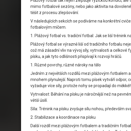
Plážový fotbal tak nejen zlepšuje fyzickou kondici, ale
mimo fotbalové sezóny, nebo jako aktivita na dovolené
těšit z procesu zlepšování.
V následujících sekcích se podíváme na konkrétní cvičen
fotbalovým míčem.
1. Plážový fotbal vs. tradiční fotbal: Jak se liší trénink 
Plážový fotbal se výrazně liší od tradičního fotbalu neje
což má zásadní vliv na vývoj síly, vytrvalosti a celkov
písku, a jak tyto odlišnosti přispívají k rozvoji hráčů.
1. Různé povrchy, různé nároky na tělo
Jedním z největších rozdílů mezi plážovým fotbalem a t
mnohem plynulejší. Naproti tomu písek vytváří odpor, 
vyžaduje více síly, protože nohy se propadají do měkkéh
Vytrvalost: Běhání na písku je náročnější než na pevné
větší úsilí.
Síla: Trénink na písku zvyšuje sílu nohou, především sv
2. Stabilizace a koordinace na písku
Další rozdíl mezi plážovým fotbalem a tradičním fotbalem