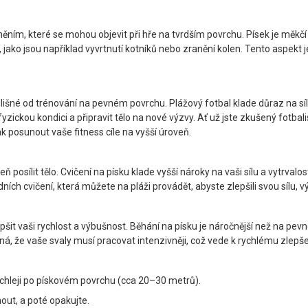
ím, které se mohou objevit při hře na tvrdším povrchu. Písek je měkčí n
í, jako jsou například vyvrtnutí kotníků nebo zranění kolen. Tento aspekt 
lišné od trénování na pevném povrchu. Plážový fotbal klade důraz na sílu,
u fyzickou kondici a připravit tělo na nové výzvy. Ať už jste zkušený fotba
ak posunout vaše fitness cíle na vyšší úroveň.
oveň posílit tělo. Cvičení na písku klade vyšší nároky na vaši sílu a vytr
dních cvičení, která můžete na pláži provádět, abyste zlepšili svou sílu, v
epšit vaši rychlost a výbušnost. Běhání na písku je náročnější než na pe
, že vaše svaly musí pracovat intenzivněji, což vede k rychlému zlepšení
rychleji po pískovém povrchu (cca 20–30 metrů).
nout, a poté opakujte.