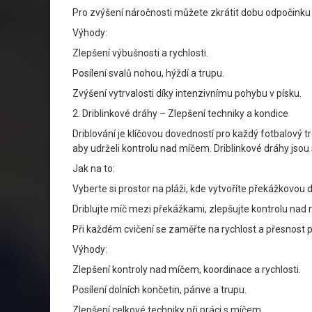
Pro zvýšení náročnosti můžete zkrátit dobu odpočinku 
Výhody:
Zlepšení výbušnosti a rychlosti.
Posílení svalů nohou, hýždí a trupu.
Zvýšení vytrvalosti díky intenzivnímu pohybu v písku.
2. Driblinkové dráhy – Zlepšení techniky a kondice
Driblování je klíčovou dovedností pro každý fotbalový t
aby udrželi kontrolu nad míčem. Driblinkové dráhy jsou
Jak na to:
Vyberte si prostor na pláži, kde vytvoříte překážkovou
Driblujte míč mezi překážkami, zlepšujte kontrolu nad
Při každém cvičení se zaměřte na rychlost a přesnost 
Výhody:
Zlepšení kontroly nad míčem, koordinace a rychlosti.
Posílení dolních končetin, pánve a trupu.
Zlepšení celkové techniky při práci s míčem.