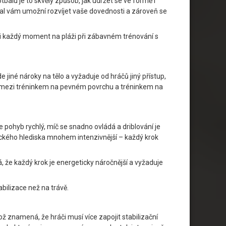
tbalu je to skvělý způsob, jak udržet se ve formě i
bal vám umožní rozvíjet vaše dovednosti a zároveň se
t si každý moment na pláži při zábavném trénování s
e jiné nároky na tělo a vyžaduje od hráčů jiný přístup,
stují mezi tréninkem na pevném povrchu a tréninkem na
 pohyb rychlý, míč se snadno ovládá a driblování je
tického hlediska mnohem intenzivnější – každý krok
 že každý krok je energeticky náročnější a vyžaduje
abilizace než na trávě.
ož znamená, že hráči musí více zapojit stabilizační