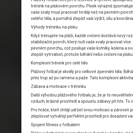
trénink na pískovém povrchu. Písek výrazně zpomaluje
vaše svaly musí pracovat tvrději než na pevném povrch
celého těla, a pomáhá zlepšit vaši výdrž, sílu a koordina
Výhody tréninku na písku
Když trénujete na pláži, každé cvičení dostává nový ro
stabilizační povrch, který nutí vaše svaly pracovat více
pevném povrchu, což posiluje vaše kotníky, kolena a sva
zlepšit vytrvalost, protože běhání nebo cvičení na písk
Komplexní trénink pro celé tělo
Plážový fotbal je skvělý pro celkové zpevnění těla. Běhá
přes trup až po ramena a paže. Tato komplexní aktivita 
Zábava a motivace v tréninku
Další výhodou plážového fotbalu je, že je to neuvěřitel
vzduch, krásné prostředí a spoustu zábavy při hře. To
Pro hráče, kteří chtějí udržet svou motivaci a zároveň 
zlepšovat vytvářejí perfektní prostředí pro dosažení vaši
Spojení fitness s fotbalem