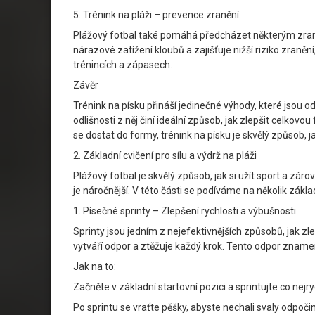
5. Trénink na pláži – prevence zranění
Plážový fotbal také pomáhá předcházet některým zraněn
nárazové zatížení kloubů a zajišťuje nižší riziko zraněn
trénincích a zápasech.
Závěr
Trénink na písku přináší jedinečné výhody, které jsou od
odlišnosti z něj činí ideální způsob, jak zlepšit celkovo
se dostat do formy, trénink na písku je skvělý způsob, j
2. Základní cvičení pro sílu a výdrž na pláži
Plážový fotbal je skvělý způsob, jak si užít sport a zár
je náročnější. V této části se podíváme na několik zákla
1. Písečné sprinty – Zlepšení rychlosti a výbušnosti
Sprinty jsou jedním z nejefektivnějších způsobů, jak zl
vytváří odpor a ztěžuje každý krok. Tento odpor znamená
Jak na to:
Začněte v základní startovní pozici a sprintujte co nej
Po sprintu se vraťte pěšky, abyste nechali svaly odpoči