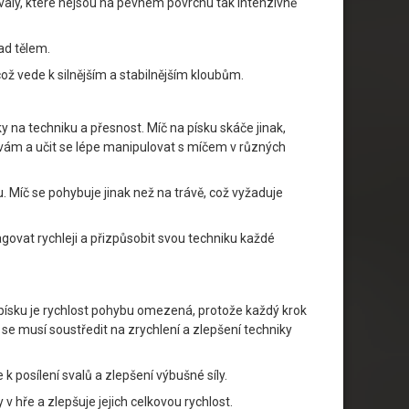
valy, které nejsou na pevném povrchu tak intenzivně
ad tělem.
což vede k silnějším a stabilnějším kloubům.
 na techniku a přesnost. Míč na písku skáče jinak,
výzvám a učit se lépe manipulovat s míčem v různých
u. Míč se pohybuje jinak než na trávě, což vyžaduje
govat rychleji a přizpůsobit svou techniku každé
a písku je rychlost pohybu omezená, protože každý krok
se musí soustředit na zrychlení a zlepšení techniky
k posílení svalů a zlepšení výbušné síly.
v hře a zlepšuje jejich celkovou rychlost.