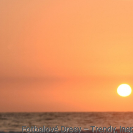
Fotbalové Dresy – Trendy, Insp