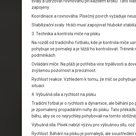
svaly a udržovat rovnováhu při každém kroku. Tato vla
zapojeny.
Koordinace a rovnováha: Písečný povrch vyžaduje neustá
Stabilizační svaly: Hráči musí zapojovat hluboké stabili
3. Technika a kontrola míče na písku
Na rozdíl od tradičního fotbalu, kde je kontrola míče 
pohybuje se pomaleji a je těžší ho kontrolovat. Trénink
podmínkách.
Ovládání míče: Na pláži je potřeba více trpělivosti a d
zvýšenou pozornost a preciznost.
Rychlost reakce: Vzhledem k tomu, že míč se pohybuje p
situaci.
4. Výbušná síla a rychlost na písku
Tradiční fotbal je o rychlosti a dynamice, ale běhání p
je zpomalený propadáním nohy do písku. Tato překážka v
běhu, aby se co nejrychleji pohybovali na tomto obtížn
Výbušná síla: Písek nabízí výzvu pro výbušnou sílu, což 
Rychlost: Běhání na písku je pomalejší, ale soustředění