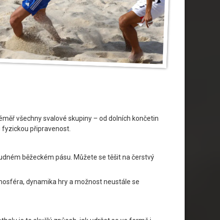
í téměř všechny svalové skupiny – od dolních končetin
u fyzickou připravenost.
na nudném běžeckém pásu. Můžete se těšit na čerstvý
 atmosféra, dynamika hry a možnost neustále se