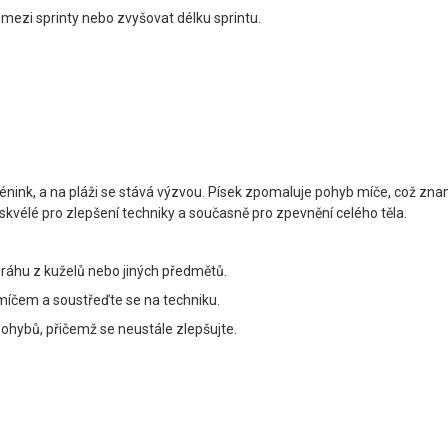
mezi sprinty nebo zvyšovat délku sprintu.
rénink, a na pláži se stává výzvou. Písek zpomaluje pohyb míče, což znam
 skvélé pro zlepšení techniky a současně pro zpevnění celého těla.
 dráhu z kuželů nebo jiných předmětů.
 míčem a soustřeďte se na techniku.
pohybů, přičemž se neustále zlepšujte.