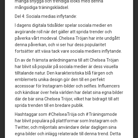
många snygga och trendiga looks med denna
mångsidiga träningsklädsel.
Del 4: Sociala medias inflytande:
I dagens digitala tidsålder spelar sociala medier en
avgörande roll när det gäller att sprida trender och
påverka vårt modeval. Chelsea Tröjan har inte undgått
denna påverkan, och vi ser hur dess popularitet
fortsätter att växa tack vare sociala mediers inflytande.
En av de främsta anledningarna till att Chelsea Tröjan
har blivit så populär på sociala medier är dess visuella
tilltalande natur. Den karakteristiska blå färgen och
emblemets unika design gör den till en perfekt
accessoar för Instagram-bilder och selfies. Influencers
och kändisar över hela världen har delat sina egna bilder
där de bär sina Chelsea Tröjor, vilket har bidragit till att
sprida trenden till en bredare publik.
Hashtaggar som #ChelseaTröja och #Träningsmode
har blivit populära på plattformar som Instagram och
Twitter, och miljontals användare delar dagligen sina
egna bilder och inlägg relaterade till denna trend. Detta