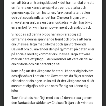
om att bära en träningsklädsel – det har handlat om att
omfamna en känsla av självförtroende, styrka och
gemenskap. Genom historien, funktionaliteten, stilen
och det sociala inflytandet har Chelsea Tröjan blivit
mycket mer än bara en träningsklädsel – den har blivit
en symbol för kvinnlig empowerment och självuttryck.
Vi hoppas att denna blogg har inspirerat dig att
omfamna denna spännande trend och prova att bära
din Chelsea Tröja med stolthet och självförtroende.
Oavsett om du använder den på gymmet, på gatan eller
på sociala medier, kommer din Chelsea Tröja att vara
mer än bara ett plagg – den kommer att vara en del av
din historia och din personliga stil.
Kom ihåg att det viktigaste är att du känner dig bekväm
och självsäker i det du bär. Oavsett om du följer trender
eller skapar din egen unika stil, är det viktigaste att du är
sann mot dig själv och vad som får dig att känna dig
bäst.
Tack för att du har följt med oss på denna resa genom
den fantastiska världen av Chelsea Tröjan och kvinnors