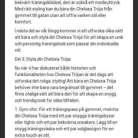
bekväm träningsklädsel, den är också ett modeuttryck.
Med rätt styling kan du bära din Chelsea Tröja från
gymmet till gatan utan att offra varken stil eller
komfort.
I nästa del av vår blogg kommer vi att utforska olika sätt
att bära och styla din Chelsea Tröja för att skapa en unik
och personlig träningslook som passar din individuella
stil.
Del 3: Styla din Chelsea Tröja:
Nu när vi har diskuterat både historien och
funktionaliteten hos Chelsea Tröjan är det dags att
utforska det roliga: styling! Att bära en Chelsea Tröja
behöver inte bara vara begränsat till gymmet – det
finns otaliga sätt att bära den för att skapa en snygg
och trendig look för olika tillfällen.
1. Gym-chic: För ett träningspass på gymmet, matcha
din Chelsea Tröja med ett par snygga träningsbyxor
eller tights och ett par bekväma sneakers. Lägg till en
snygg träningsväska och ett par solglasögon för en
extra touch av stil.