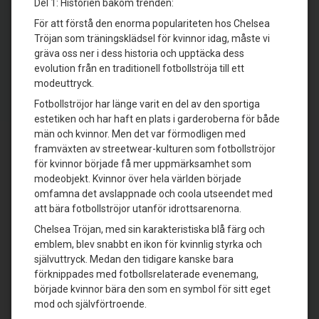
Del 1: Historien bakom trenden:
För att förstå den enorma populariteten hos Chelsea
Tröjan som träningsklädsel för kvinnor idag, måste vi
gräva oss ner i dess historia och upptäcka dess
evolution från en traditionell fotbollströja till ett
modeuttryck.
Fotbollströjor har länge varit en del av den sportiga
estetiken och har haft en plats i garderoberna för både
män och kvinnor. Men det var förmodligen med
framväxten av streetwear-kulturen som fotbollströjor
för kvinnor började få mer uppmärksamhet som
modeobjekt. Kvinnor över hela världen började
omfamna det avslappnade och coola utseendet med
att bära fotbollströjor utanför idrottsarenorna.
Chelsea Tröjan, med sin karakteristiska blå färg och
emblem, blev snabbt en ikon för kvinnlig styrka och
självuttryck. Medan den tidigare kanske bara
förknippades med fotbollsrelaterade evenemang,
började kvinnor bära den som en symbol för sitt eget
mod och självförtroende.