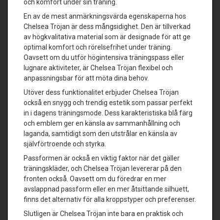
och komfort under sin träning.
En av de mest anmärkningsvärda egenskaperna hos
Chelsea Tröjan är dess mångsidighet. Den är tillverkad
av högkvalitativa material som är designade för att ge
optimal komfort och rörelsefrihet under träning.
Oavsett om du utför högintensiva träningspass eller
lugnare aktiviteter, är Chelsea Tröjan flexibel och
anpassningsbar för att möta dina behov.
Utöver dess funktionalitet erbjuder Chelsea Tröjan
också en snygg och trendig estetik som passar perfekt
in i dagens träningsmode. Dess karakteristiska blå färg
och emblem ger en känsla av sammanhållning och
laganda, samtidigt som den utstrålar en känsla av
självförtroende och styrka.
Passformen är också en viktig faktor när det gäller
träningskläder, och Chelsea Tröjan levererar på den
fronten också. Oavsett om du föredrar en mer
avslappnad passform eller en mer åtsittande silhuett,
finns det alternativ för alla kroppstyper och preferenser.
Slutligen är Chelsea Tröjan inte bara en praktisk och