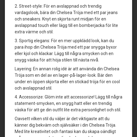
2. Street-style: För en avslappnad och trendig
vardagslook, bära din Chelsea Tröja med ett par jeans
och sneakers. Knyt en skjorta runt midjan för en
avslappnad touch eller lägg till en bomberjacka för lite
extra värme och stil.
3. Sportig elegans: För en mer uppklädd look, kan du
para ihop din Chelsea Tröja med ett par snygga byxor
eller kjol och klackar. Lägg till några smycken och en
snygg väska för att höja stilen till nästa nivå.
Layering: En annan rolig idé är att använda din Chelsea
Tröja som en del av en lager-på-lager-look. Bär den
under en öppen skjorta eller en stickad tröja för en cool
och avslappnad stil.
4. Accessorize: Glöm inte att accessorize! Lägg till några
statement-smycken, en snygg hatt eller en trendig
väska för att ge din outfit lite extra personlighet och stil.
Oavsett vilken stil du väljer är det viktigaste att du
känner dig bekväm och självsäker i din Chelsea Tröja.
Med lite kreativitet och fantasi kan du skapa oändligt