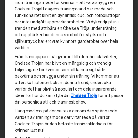
inom träningsmode för kvinnor – att vara snygg i en
Chelsea Tröja! I dagens träningsvärld har mode och
funktionalitet blivit en dynamisk duo, och fotbollströjor
har inte undgått uppmärksamheten. Vi dyker djupt in i
trenden med att bära en Chelsea Tröja under träning
och upptäcker hur denna symbol för styrka och
självuttryck har erövrat kvinnors garderober över hela
världen.
Från träningspass på gymmet till utomhusaktiviteter,
Chelsea Tröjan har blivit en mångsidig och trendig
följeslagare för kvinnor som vill känna sig både
bekväma och snygga under sin träning. Vi kommer att
utforska historien bakom denna trend, undersöka
varför det har blivit så populärt och dela inspirerande
idéer för hur du kan styla din
Chelsea Tröja
för att passa
din personliga stil och träningsbehov.
Häng med oss på denna resa genom den spännande
världen av träningsmode där vi tar reda på varför
Chelsea Tröjan är den hetaste träningsklädseln för
kvinnor just nu!