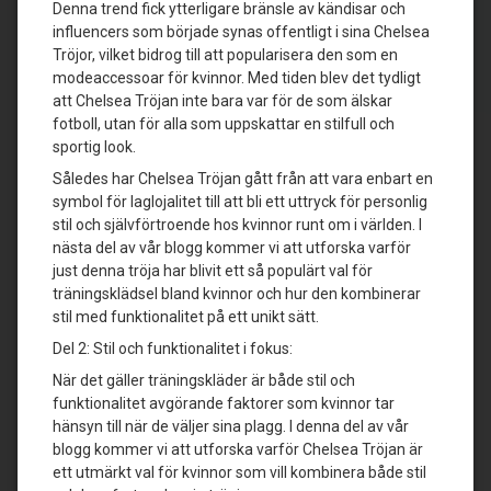
Denna trend fick ytterligare bränsle av kändisar och
influencers som började synas offentligt i sina Chelsea
Tröjor, vilket bidrog till att popularisera den som en
modeaccessoar för kvinnor. Med tiden blev det tydligt
att Chelsea Tröjan inte bara var för de som älskar
fotboll, utan för alla som uppskattar en stilfull och
sportig look.
Således har Chelsea Tröjan gått från att vara enbart en
symbol för laglojalitet till att bli ett uttryck för personlig
stil och självförtroende hos kvinnor runt om i världen. I
nästa del av vår blogg kommer vi att utforska varför
just denna tröja har blivit ett så populärt val för
träningsklädsel bland kvinnor och hur den kombinerar
stil med funktionalitet på ett unikt sätt.
Del 2: Stil och funktionalitet i fokus:
När det gäller träningskläder är både stil och
funktionalitet avgörande faktorer som kvinnor tar
hänsyn till när de väljer sina plagg. I denna del av vår
blogg kommer vi att utforska varför Chelsea Tröjan är
ett utmärkt val för kvinnor som vill kombinera både stil