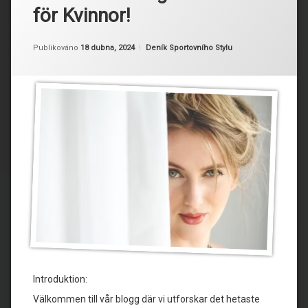
för Kvinnor!
Aktualizováno
Od
Ruby
18 dubna, 2024
Kategorie:
Publikováno
18 dubna, 2024
Deník Sportovního Stylu
Introduktion:
Välkommen till vår blogg där vi utforskar det hetaste