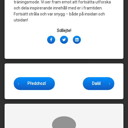
träningsmode. Vi ser fram emot att fortsätta utforska
och dela inspirerande innehåll med er i framtiden.
Fortsätt stråla och var snygg – både på insidan och
utsidan!
Sdílejte!
Facebook
Twitter
LinkedIn
Čtěte dál
Předchozí
Další
Komentáře