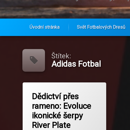
Úvodní stránka
Svět Fotbalových Dresů
Přejít
k
obsahu
Štítek:
webu
Adidas Fotbal
Označeno
na Dědictví přes rameno: Evoluce iko
Zanechat komentář
tagem
Dědictví přes
Adidas Fotbal
rameno: Evoluce
Dresová Evoluce
ikonické šerpy
Fanouškovská Pýcha
River Plate