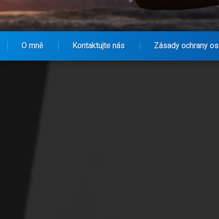
O mně
Kontaktujte nás
Zásady ochrany os
nické šerpy River Plate