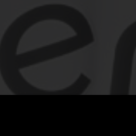
ce ikonické šerpy River Plate