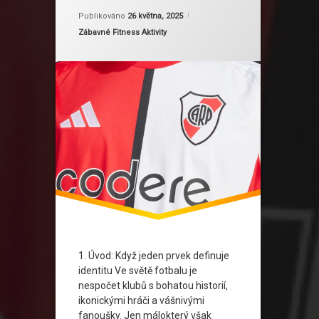
fotbalová móda
Od
Ruby
Publikováno
26 května, 2025
Kategorie:
Zábavné Fitness Aktivity
Historie Dresu
Ikonický Design
Kulturní Identita
River Plate
Šerpa River Plate
Styl Na Hřišti
1. Úvod: Když jeden prvek definuje
identitu Ve světě fotbalu je
nespočet klubů s bohatou historií,
ikonickými hráči a vášnivými
fanoušky. Jen málokterý však