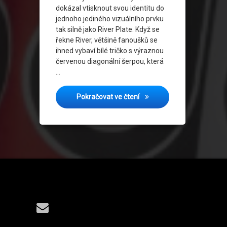
dokázal vtisknout svou identitu do
jednoho jediného vizuálního prvku
tak silně jako River Plate. Když se
řekne River, většině fanoušků se
ihned vybaví bílé tričko s výraznou
červenou diagonální šerpou, která
…
Dědictví přes rameno: Evolu
Pokračovat ve čtení
Tel:
E-mail