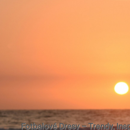
Fotbalové Dresy – Trendy, Insp