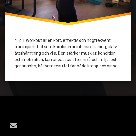
Kort
träning
Muskeltoning
4‑2‑1 Workout är en kort, effektiv och högfrekvent
Styrka
träningsmetod som kombinerar intensiv träning, aktiv
och
återhämtning och vila. Den stärker muskler, kondition
kondition
och motivation, kan anpassas efter nivå och miljö, och
ger snabba, hållbara resultat för både kropp och sinne.
Träningspass
Tel:
E-mail