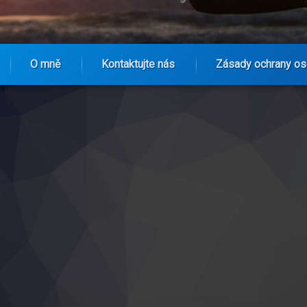
O mně
Kontaktujte nás
Zásady ochrany os
venkovním dresem Chelsea?