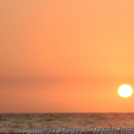
Fotbalové Dresy – Trendy, Insp