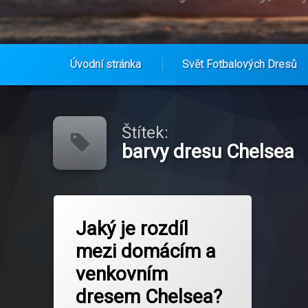
Úvodní stránka
Svět Fotbalových Dresů
Přejít
k
obsahu
Štítek:
webu
barvy dresu Chelsea
Označeno
na Jaký je rozdíl mezi domácím a 
Zanechat komentář
tagem
Jaký je rozdíl
barvy dresu Chelsea
mezi domácím a
Chelsea dres
venkovním
Chelsea FC dres
dresem Chelsea?