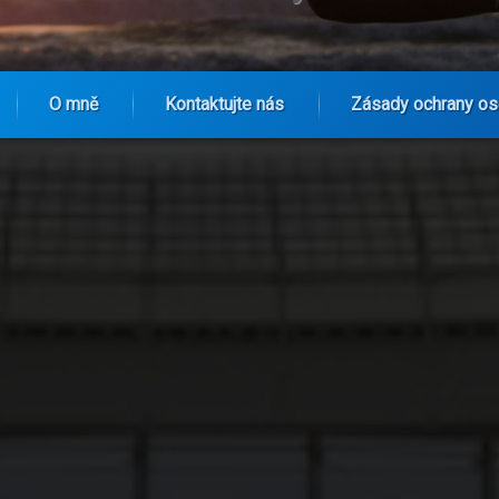
O mně
Kontaktujte nás
Zásady ochrany os
eglar klubbens identitet och kulturella arv