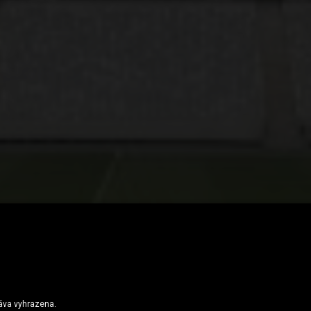
återspeglar klubbens identitet och kulturella arv
ráva vyhrazena.