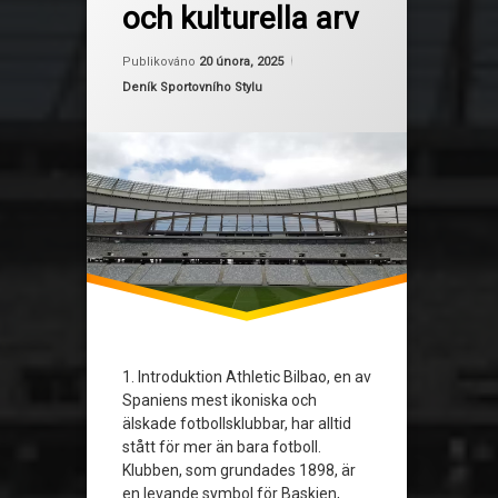
och kulturella arv
Fotboll och kultur
Aktualizováno
Od
Ruby
20 února, 2025
Fotbollströja barn
Publikováno
20 února, 2025
Kategorie:
Deník Sportovního Stylu
Fotbollströjor
Klubbens filosofi
Sportens betydelse för gemenskap
Tröjdesign
Tröjor som symboler
1. Introduktion Athletic Bilbao, en av
Spaniens mest ikoniska och
älskade fotbollsklubbar, har alltid
stått för mer än bara fotboll.
Klubben, som grundades 1898, är
en levande symbol för Baskien,