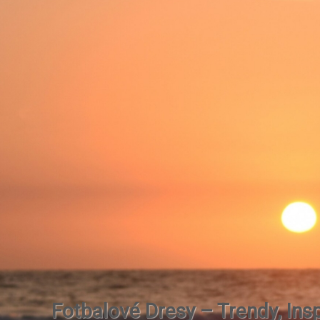
Fotbalové Dresy – Trendy, Insp