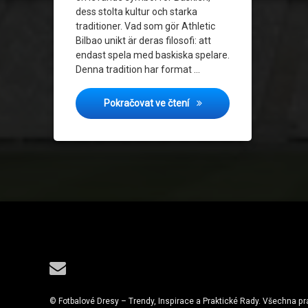
dess stolta kultur och starka
traditioner. Vad som gör Athletic
Bilbao unikt är deras filosofi: att
endast spela med baskiska spelare.
Denna tradition har format …
Athletic Bilbao: Tröjor som 
Pokračovat ve čtení
Tel:
E-mail
© Fotbalové Dresy – Trendy, Inspirace a Praktické Rady. Všechna p