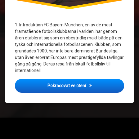
Fotbollens
historia
Trippeln
1. Introduktion FC Bayern München, en av de mest
2020
framstående fotbollsklubbarna i världen, har genom
åren etablerat sig som en obestridlig makt både på den
Tysk
tyska och internationella fotbollsscenen. Klubben, som
fotboll
grundades 1900, har inte bara dominerat Bundesliga
utan även erövrat Europas mest prestigefyllda tävlingar
UEFA
gång på gång. Deras resa från lokalt fotbollsliv till
Champions
League
internationell …
FC Bayern München: Från Bun
Pokračovat ve čtení
Tel: