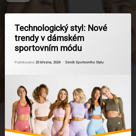
Označeno
Zanechat
tagem
Technologický styl: Nové
komentář
na
Celebrity
trendy v dámském
Technologický
styl:
Dámské
sportovním módu
Nové
sportovní
trendy
oblečení
v
Aktualizováno
Od
Ruby
20 března, 2024
Kategorie:
Publikováno
20 března, 2024
Deník Sportovního Stylu
dámském
Digitální
sportovním
prvky
módu
Dlouhodobá
životnost
Ekologické
materiály
Fitness
Technologie