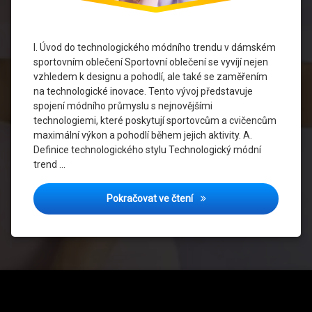
Inovace
materiálů
I. Úvod do technologického módního trendu v dámském
Recyklace
sportovním oblečení Sportovní oblečení se vyvíjí nejen
vzhledem k designu a pohodlí, ale také se zaměřením
Sociální
na technologické inovace. Tento vývoj představuje
média
spojení módního průmyslu s nejnovějšími
technologiemi, které poskytují sportovcům a cvičencům
Sportovní
Móda
maximální výkon a pohodlí během jejich aktivity. A.
Definice technologického stylu Technologický módní
Technologický
trend …
módní trend
Technologický styl: Nové
Pokračovat ve čtení
Udržitelnost