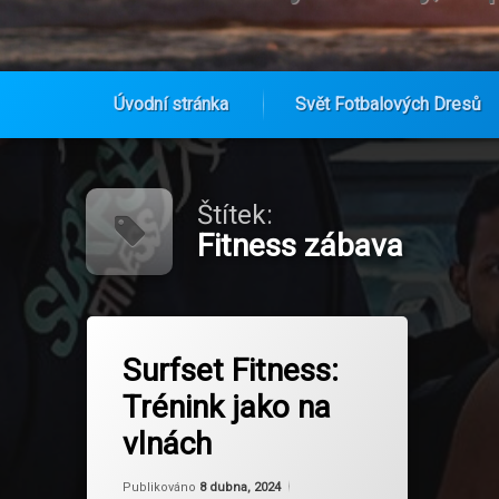
Úvodní stránka
Svět Fotbalových Dresů
Přejít
k
obsahu
Štítek:
webu
Fitness zábava
Označeno
na Surfset Fitness: Trénink jako na 
Zanechat komentář
tagem
Surfset Fitness:
Cvičení na surfu
Trénink jako na
Fitness trend
vlnách
Fitness zábava
Aktualizováno
Od
Ruby
8 dubna, 2024
Publikováno
8 dubna, 2024