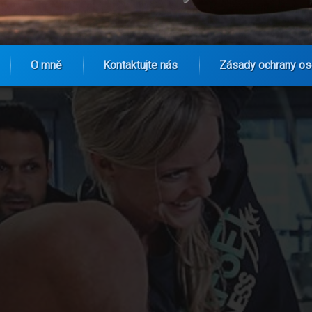
O mně
Kontaktujte nás
Zásady ochrany os
vlnách