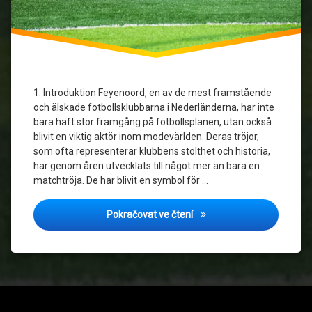
Mode
och
Fotboll
Sportmode
1. Introduktion Feyenoord, en av de mest framstående
och älskade fotbollsklubbarna i Nederländerna, har inte
Streetwear
bara haft stor framgång på fotbollsplanen, utan också
och Fotboll
blivit en viktig aktör inom modevärlden. Deras tröjor,
som ofta representerar klubbens stolthet och historia,
Tröjor
och
har genom åren utvecklats till något mer än bara en
Mode
matchtröja. De har blivit en symbol för …
Hur Feyenoord Tröjor Har 
Pokračovat ve čtení