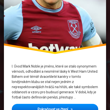
kariéry
v
fotbale
Legendární
hráči
Mark
Noble
Věrnost
fotbalovému
klubu
I. Úvod Mark Noble je jméno, které se stalo synonymem
Vůdce
věrnosti, odhodlání a nesmírné lásky k West Ham United.
klubu
Během své téměř dvacetileté kariéry v tomto
londýnském klubu se stal nejen jedním z
Významné
nejrespektovanějších hráčů na hřišti, ale také symbolem
momenty
oddanosti a vzoru pro budoucí generace. V době, kdy je
ve fotbale
fotbal často definován penězi, přestupy …
West
Marek Noble: Vůdce, který n
Pokračovat ve čtení
Ham