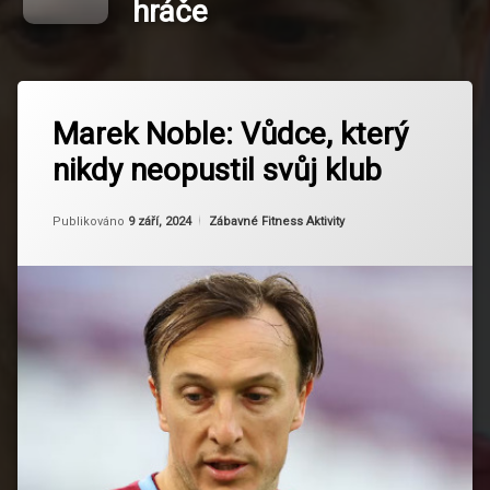
hráče
Označeno
Zanechat
tagem
Marek Noble: Vůdce, který
komentář
na
Fotbalová
nikdy neopustil svůj klub
Marek
ikona
Noble:
Vůdce,
Historie
Od
Ruby
který
Kategorie:
Publikováno
9 září, 2024
Zábavné Fitness Aktivity
West
nikdy
Hamu
neopustil
svůj
Inspirace
klub
pro
mladé
hráče
Kapitán
West
Hamu
Konec