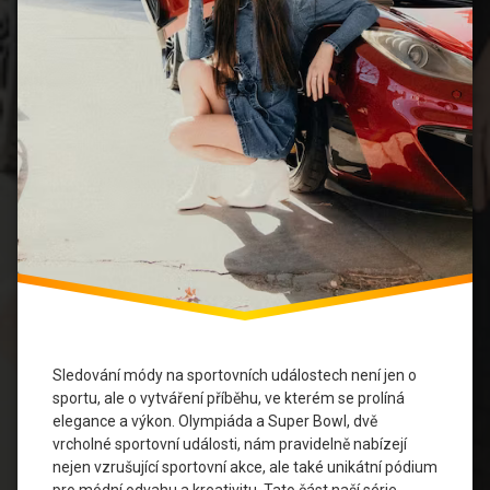
Móda
Módní
Průmysl
Módní
Trendy
Národní
Identita
Olympiáda
Showbiz
Spolupráce
Sledování módy na sportovních událostech není jen o
Sportovní
sportu, ale o vytváření příběhu, ve kterém se prolíná
Události
elegance a výkon. Olympiáda a Super Bowl, dvě
vrcholné sportovní události, nám pravidelně nabízejí
Super
nejen vzrušující sportovní akce, ale také unikátní pódium
Bowl