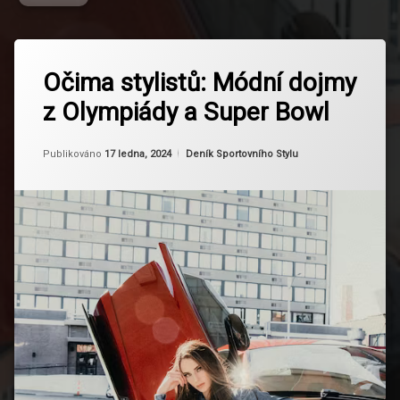
Označeno
Zanechat
tagem
Očima stylistů: Módní dojmy
komentář
na
Celebrity
z Olympiády a Super Bowl
Očima
Fashion
stylistů:
Módní
Design
Aktualizováno
Od
Ruby
17 ledna, 2024
dojmy
Kategorie:
Publikováno
17 ledna, 2024
Deník Sportovního Stylu
Oblečení
z
Olympiády
Halftime
a
Show
Super
Bowl
Individualita
Inovace
Inspiration
Kultura