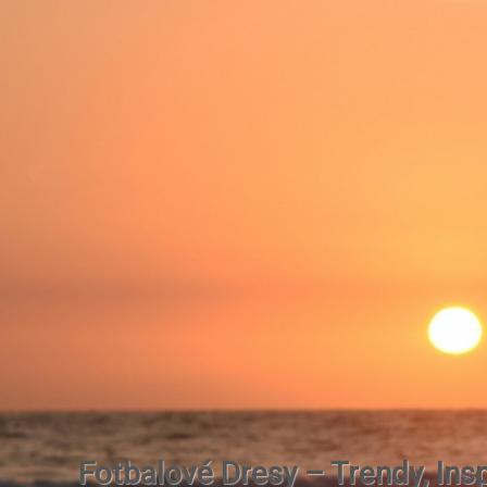
Fotbalové Dresy – Trendy, Insp