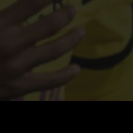
oe-Gittens prvním ‚miliardovým hráčem‘ Borussie?