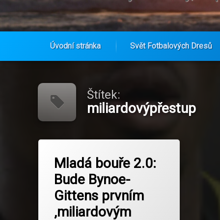
Úvodní stránka
Svět Fotbalových Dresů
Přejít
k
obsahu
Štítek:
webu
miliardovýpřestup
Označeno
na Mladá bouře 2.0: Bude Bynoe-Git
Zanechat komentář
tagem
Mladá bouře 2.0:
Borussia Dortmund
Bude Bynoe-
Bundesliga
Gittens prvním
Bynoe Gittens
‚miliardovým