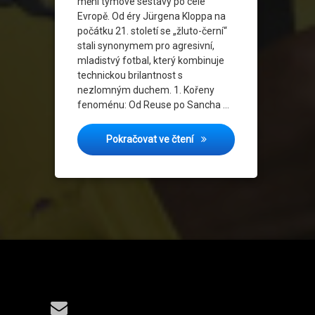
mění týmové sestavy po celé
Evropě. Od éry Jürgena Kloppa na
počátku 21. století se „žluto-černí“
stali synonymem pro agresivní,
mladistvý fotbal, který kombinuje
technickou brilantnost s
nezlomným duchem. 1. Kořeny
fenoménu: Od Reuse po Sancha …
Mladá bouře 2.0: Bude Byn
Pokračovat ve čtení
Tel:
E-mail