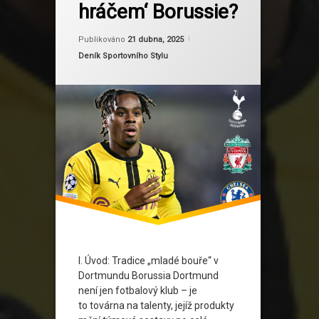
hráčem‘ Borussie?
fotbalovétalenty
Aktualizováno
Od
Ruby
21 dubna, 2025
křídelník
Publikováno
21 dubna, 2025
Kategorie:
Deník Sportovního Stylu
levonohýhráč
miliardovýpřestup
premierleague
přestupovétrhy
SignalIduna Park
žlutocerní
I. Úvod: Tradice „mladé bouře“ v
Dortmundu Borussia Dortmund
není jen fotbalový klub – je
to továrna na talenty, jejíž produkty