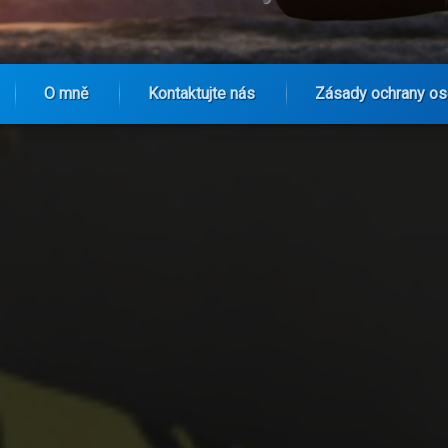
O mně
Kontaktujte nás
Zásady ochrany os
tens prvním ‚miliardovým hráčem‘ Borussie?