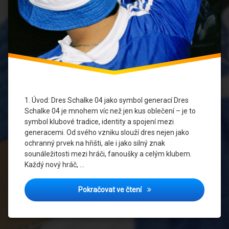
Mládežnická
akademie
Schalke 04
Mladí
fotbalisté
Schalke
04
dresy
1. Úvod: Dres Schalke 04 jako symbol generací Dres
Schalke 04 je mnohem víc než jen kus oblečení – je to
Schalke
symbol klubové tradice, identity a spojení mezi
04 hráči
generacemi. Od svého vzniku slouží dres nejen jako
ochranný prvek na hřišti, ale i jako silný znak
Schalke
sounáležitosti mezi hráči, fanoušky a celým klubem.
04
klubová
Každý nový hráč, …
historie
Spojení generací: Jak dres
Pokračovat ve čtení