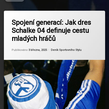
Označeno
Zanechat
tagem
Spojení generací: Jak dres
komentář
na
Cesta do
Schalke 04 definuje cestu
Spojení
profesionálního
generací:
fotbalu
mladých hráčů
Jak
dres
Dres
Schalke
Schalke
Od
Ruby
Kategorie:
Publikováno
3 března, 2025
Deník Sportovního Stylu
04
04
definuje
cestu
Fotbal
mladých
a
hráčů
tradice
Fotbalová
akademie
Generace
fotbalistů