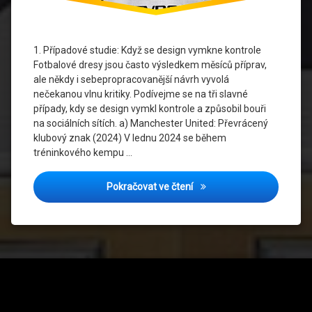
Fotbalove
Dresy
1. Případové studie: Když se design vymkne kontrole
Manchester
United
Fotbalové dresy jsou často výsledkem měsíců příprav,
ale někdy i sebepropracovanější návrh vyvolá
Socialni
nečekanou vlnu kritiky. Podívejme se na tři slavné
Boure
případy, kdy se design vymkl kontrole a způsobil bouři
na sociálních sítích. a) Manchester United: Převrácený
Viralni
klubový znak (2024) V lednu 2024 se během
Dres
tréninkového kempu …
Kultovní přešlapy: Když fotb
Pokračovat ve čtení
Tel: