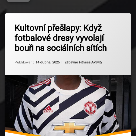
Označeno
Zanechat
tagem
Kultovní přešlapy: Když
komentář
na
Adidas
fotbalové dresy vyvolají
Kultovní
Fail
přešlapy:
bouři na sociálních sítích
Když
Design
fotbalové
Fail
dresy
Aktualizováno
Od
Ruby
14 dubna, 2025
Kategorie:
Publikováno
14 dubna, 2025
Zábavné Fitness Aktivity
vyvolají
Dresova
bouři
Kontroverze
na
sociálních
sítích
Fotbalova
Historie
Fotbalova
Kultura
Fotbalova
Moda