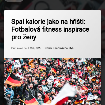
Označeno
Zanechat
tagem
Spal kalorie jako na hřišti:
komentář
na
Fanouškovská
Fotbalová fitness inspirace
Spal
Komunita
kalorie
pro ženy
jako
Fitness
na
Pro
hřišti:
Ženy
Od
Ruby
Kategorie:
Publikováno
1 září, 2025
Deník Sportovního Stylu
Fotbalová
fitness
Fotbalové
inspirace
Fanynky
pro
ženy
Motivace
K Pohybu
Německá
Reprezentace
Spalování
Kalorií