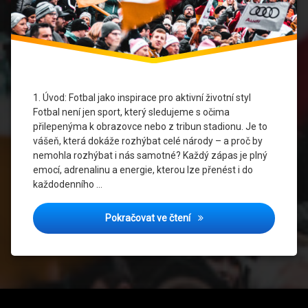
Sportovní
Móda
Strava
A
Sport
1. Úvod: Fotbal jako inspirace pro aktivní životní styl
Fotbal není jen sport, který sledujeme s očima
Tréninková
přilepenýma k obrazovce nebo z tribun stadionu. Je to
Inspirace
vášeň, která dokáže rozhýbat celé národy – a proč by
nemohla rozhýbat i nás samotné? Každý zápas je plný
Zdravý
emocí, adrenalinu a energie, kterou lze přenést i do
Životní
Styl
každodenního …
Spal kalorie jako na hřišti:
Pokračovat ve čtení