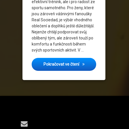
efektivní trénink, ale i pro radost ze
sportu samotného. Pro ženy, které
jsou zároveň vášnivými fanoušky
Real Sociedad, je výběr vhodného
oblečení a doplňků ještě důležitější.
Nejenže chtějí podporovat svůj
oblíbený tým, ale zároveň touží po
komfortu a funkčnosti během
svých sportovních aktivit. V …
Fitness vybavení pro ženy:
Pokračovat ve čtení
Tel:
E-mail