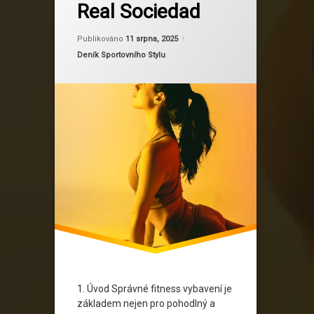
Real Sociedad
Funkční Trička
Aktualizováno
Od
Ruby
11 srpna, 2025
Real Sociedad
Publikováno
11 srpna, 2025
Kategorie:
Deník Sportovního Stylu
Sportovní Móda
Sportovní Prádlo
Sportovní Vybavení
Tréninkové Boty
Tréninkové Legíny
1. Úvod Správné fitness vybavení je
základem nejen pro pohodlný a