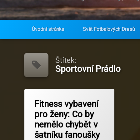
Úvodní stránka
Svět Fotbalových Dresů
Přejít
k
obsahu
Štítek:
webu
Sportovní Prádlo
Označeno
na Fitness vybavení pro ženy: Co by
Zanechat komentář
tagem
Fitness vybavení
Fanoušci Real Sociedad
pro ženy: Co by
Fitness Doplňky
nemělo chybět v
Fitness Pro Ženy
šatníku fanoušky