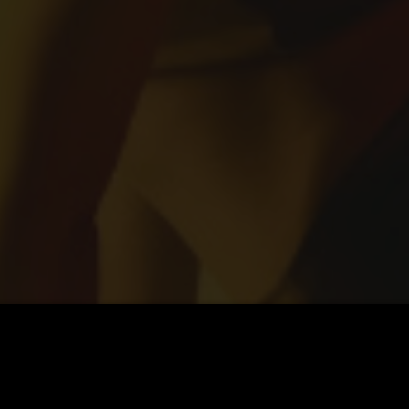
 Co by nemělo chybět v šatníku fanoušky Real Sociedad