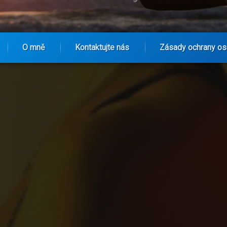
O mně
Kontaktujte nás
Zásady ochrany os
 nemělo chybět v šatníku fanoušky Real Sociedad