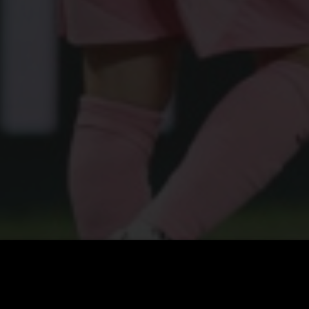
itness ženských fanoušek