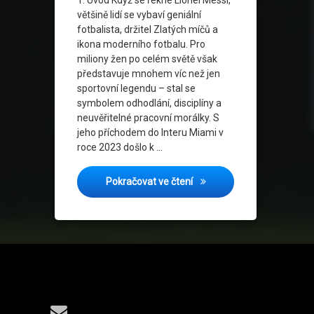
většině lidí se vybaví geniální
fotbalista, držitel Zlatých míčů a
ikona moderního fotbalu. Pro
miliony žen po celém světě však
představuje mnohem víc než jen
sportovní legendu – stal se
symbolem odhodlání, disciplíny a
neuvěřitelné pracovní morálky. S
jeho příchodem do Interu Miami v
roce 2023 došlo k …
Messi efekt: Revoluce ve f
Pokračovat ve čtení
Tel: