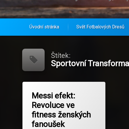
Úvodní stránka
Svět Fotbalových Dresů
Přejít
k
obsahu
Štítek:
webu
Sportovní Transform
Označeno
na Messi efekt: Revoluce ve fitnes
Zanechat komentář
tagem
Messi efekt:
Dresy Inter Miami CF 25/26
Revoluce ve
Fitness Pro Ženy
fitness ženských
Fotbal A Motivace
fanoušek