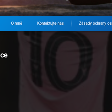
O mně
Kontaktujte nás
Zásady ochrany os
ace
s ženských fanoušek