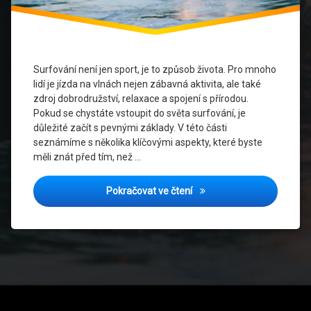
Surfování
Surfování
pro
Surfování není jen sport, je to způsob života. Pro mnoho
začátečníky
lidí je jízda na vlnách nejen zábavná aktivita, ale také
zdroj dobrodružství, relaxace a spojení s přírodou.
Udržitelnost
Pokud se chystáte vstoupit do světa surfování, je
vodních
důležité začít s pevnými základy. V této části
sportů
seznámíme s několika klíčovými aspekty, které byste
měli znát před tím, než …
Zábava
na
vodě
Surf Camp: Intenzivní kurz 
Pokračovat ve čtení