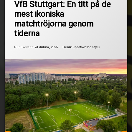
VfB Stuttgart: En titt på de
komentář
na
Bundesliga
mest ikoniska
VfB
Stuttgart:
FotbollensHistoria
matchtröjorna genom
En
titt
tiderna
Fotbollströjor
på
de
mest
HistoriskaTröjor
Aktualizováno
Od
Ruby
24 dubna, 2025
Kategorie:
Publikováno
24 dubna, 2025
Deník Sportovního Stylu
ikoniska
matchtröjorna
Sportmode
genom
tiderna
Tröjdesign
Tröjtrender
VfBStuttgart
VfBStuttgartTröjor