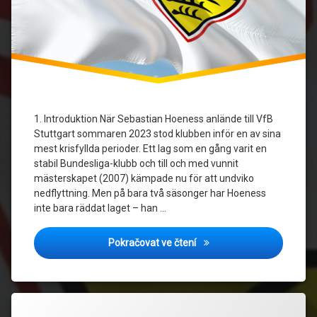
1. Introduktion När Sebastian Hoeness anlände till VfB
Stuttgart sommaren 2023 stod klubben inför en av sina
mest krisfyllda perioder. Ett lag som en gång varit en
stabil Bundesliga-klubb och till och med vunnit
mästerskapet (2007) kämpade nu för att undviko
nedflyttning. Men på bara två säsonger har Hoeness
inte bara räddat laget – han …
VfB Stuttgart under Sebast
Pokračovat ve čtení
Označeno
Zanechat
tagem