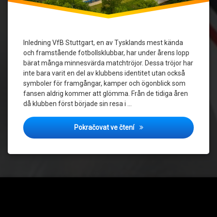
Inledning VfB Stuttgart, en av Tysklands mest kända
och framstående fotbollsklubbar, har under årens lopp
bärat många minnesvärda matchtröjor. Dessa tröjor har
inte bara varit en del av klubbens identitet utan också
symboler för framgångar, kamper och ögonblick som
fansen aldrig kommer att glömma. Från de tidiga åren
då klubben först började sin resa i …
VfB Stuttgart: En titt på 
Pokračovat ve čtení
Tel: