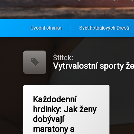
Úvodní stránka
Svět Fotbalových Dresů
Přejít
k
obsahu
Štítek:
webu
Vytrvalostní sporty ž
Označeno
na Každodenní hrdinky: Jak ženy dob
Zanechat komentář
tagem
Každodenní
Běhání pro začátečnice
hrdinky: Jak ženy
Fitness a zdraví
dobývají
Každodenní atletka
maratony a