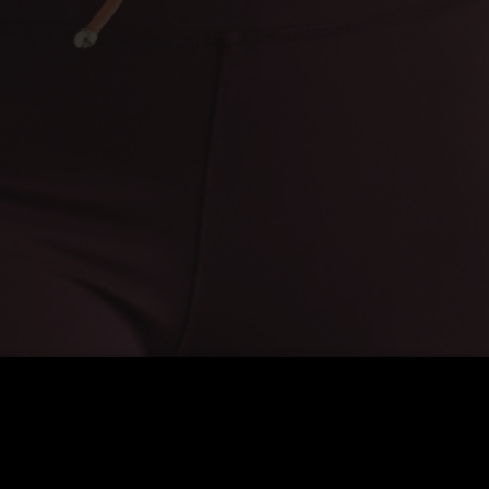
ny dobývají maratony a triatlony