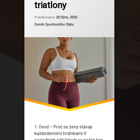
triatlony
Každodenní hrdinky
Aktualizováno
Od
Ruby
12 listopadu, 2025
Komunitní podpora
Publikováno
20 října, 2025
Kategorie:
Deník Sportovního Stylu
Maraton pro ženy
Psychická odolnost
Sebedůvěra a síla
Trénink pro ženy
Triatlon pro ženy
Vytrvalostní sporty žen
Ženy a sport
1. Úvod – Proč se ženy stávají
každodenními hrdinkami V