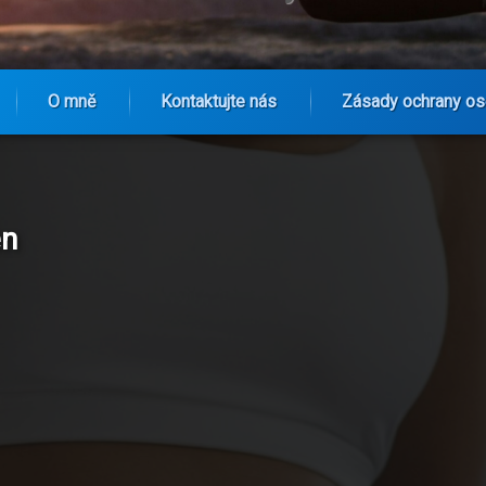
O mně
Kontaktujte nás
Zásady ochrany os
en
ývají maratony a triatlony