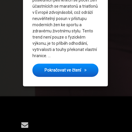
posledních pěti letech se počet žen
účastnících se maratonů a triatlonů
v Evropě zdvojnásobil, což odráží
neuvěřitelný posun v přístupu
moderních žen ke sportu a
zdravému životnímu stylu. Tento
trend není pouze o fyzickém
výkonu; je to příběh odhodlání,
vytrvalosti a touhy překonat vlastní
hranice. …
Každodenní hrdinky: Jak že
Pokračovat ve čtení
Tel:
E-mail