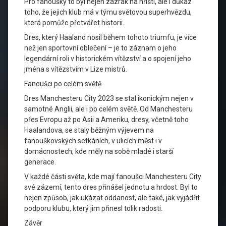
Pro fanoušky to byl nejen zázrak na hřišti, ale i důkaz
toho, že jejich klub má v týmu světovou superhvězdu,
která pomůže přetvářet historii.
Dres, který Haaland nosil během tohoto triumfu, je více
než jen sportovní oblečení – je to záznam o jeho
legendární roli v historickém vítězství a o spojení jeho
jména s vítězstvím v Lize mistrů.
Fanoušci po celém světě
Dres Manchesteru City 2023 se stal ikonickým nejen v
samotné Anglii, ale i po celém světě. Od Manchesteru
přes Evropu až po Asii a Ameriku, dresy, včetně toho
Haalandova, se staly běžným výjevem na
fanouškovských setkáních, v ulicích měst i v
domácnostech, kde měly na sobě mladé i starší
generace.
V každé části světa, kde mají fanoušci Manchesteru City
své zázemí, tento dres přinášel jednotu a hrdost. Byl to
nejen způsob, jak ukázat oddanost, ale také, jak vyjádřit
podporu klubu, který jim přinesl tolik radosti.
Závěr