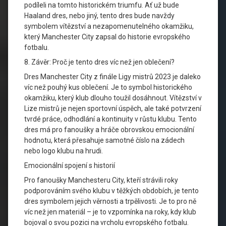
podíleli na tomto historickém triumfu. Ať už bude
Haaland dres, nebo jiný, tento dres bude navždy
symbolem vítězství a nezapomenutelného okamžiku,
který Manchester City zapsal do historie evropského
fotbalu.
8. Závěr: Proč je tento dres víc než jen oblečení?
Dres Manchester City z finále Ligy mistrů 2023 je daleko
víc než pouhý kus oblečení. Je to symbol historického
okamžiku, který klub dlouho toužil dosáhnout. Vítězství v
Lize mistrů je nejen sportovní úspěch, ale také potvrzení
tvrdé práce, odhodlání a kontinuity v růstu klubu. Tento
dres má pro fanoušky a hráče obrovskou emocionální
hodnotu, která přesahuje samotné číslo na zádech
nebo logo klubu na hrudi.
Emocionální spojení s historií
Pro fanoušky Manchesteru City, kteří strávili roky
podporováním svého klubu v těžkých obdobích, je tento
dres symbolem jejich věrnosti a trpělivosti. Je to pro ně
víc než jen materiál – je to vzpomínka na roky, kdy klub
bojoval o svou pozici na vrcholu evropského fotbalu.