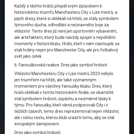
Každý z těchto hráčů přispěl svým způsobem k
historickému triumfu Manchesteru City v Lize mistrů, a
jejich dresy, které si oblékali na hřišti, se staly symbolem
týmového ducha, odhodlání a neúnavného boje za
vítězství. Tento dres již není jen sportovním vybavením,
ale artefaktem, který bude navždy spojen s největšími
momenty v historii klubu. Hráči, kteří v něm nastoupili, se
stali hrdiny nejen pro Manchester City, ale pro fotbalový
svět jako celek.
6. Fanouškovská reakce: Dres jako symbol hrdosti
Vítězství Manchesteru City v Lize mistrů 2023 nebylo
jen triumfem na hřišti, ale také významným
momentem pro všechny fanoušky klubu. Dres, který
hráči oblékali v tomto historickém finále, se okamžitě
stal symbolem hrdosti, úspěchu a nezměrné lásky k
týmu. Pro fanoušky, kteří věrně podporovali City i v
těžších časech, tento dres reprezentoval nejen vítězství,
ale i celou cestu, kterou klub urazil k tomu, aby se stal
evropským šampionem.
Dres jako symbol hrdosti