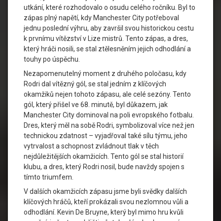
utkání, které rozhodovalo o osudu celého ročníku. Byl to
zápas plný napětí, kdy Manchester City potřeboval
jednu poslední výhru, aby završil svou historickou cestu
k prvnímu vítězství v Lize mistrů. Tento zápas, a dres,
který hráči nosili, se stal ztělesněním jejich odhodlání a
touhy po úspěchu.
Nezapomenutelný moment z druhého poločasu, kdy
Rodri dal vítězný gól, se stal jedním z klíčových
okamžiků nejen tohoto zápasu, ale celé sezóny. Tento
gól, který přišel ve 68. minutě, byl důkazem, jak
Manchester City dominoval na poli evropského fotbalu.
Dres, který měl na sobě Rodri, symbolizoval více než jen
technickou zdatnost – vyjadřoval také sílu týmu, jeho
vytrvalost a schopnost zvládnout tlak v těch
nejdůležitějších okamžicích. Tento gól se stal historií
klubu, a dres, který Rodri nosil, bude navždy spojen s
tímto triumfem.
V dalších okamžicích zápasu jsme byli svědky dalších
klíčových hráčů, kteří prokázali svou nezlomnou vůli a
odhodlání. Kevin De Bruyne, který byl mimo hru kvůli