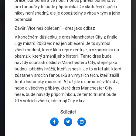
práce, odhodlání a věrnost mohou přinést odměnu. A
pro fanoušky to bude připomínka, že skutečný úspěch
nikdy není snadný, ale je dosažitelný s vírou v tým a jeho
potenciál.
Závěr: Více než oblečení – dres jako odkaz
V konečném důsledku je dres Manchester City z finále
Ligy mistrů 2023 víc než jen oblečení. Je to symbol
všech hodnot, které klub reprezentuje, a vzpomínka na
okamžik, který změnil jeho historii. Tento dres bude
navždy součástí dědictví Manchesteru City, stejně jako
budou i příběhy hráčů, kteří jej nosili. Je to artefakt, který
zůstane v srdcích fanoušků a v myslích těch, kteří zažili
tento historický moment. Ať už jde o samotné vítězství,
nebo o všechny příběhy, které dres Manchester City
nese, bude navždy připomínkou, že tento triumf bude
žít v srdcích všech, kdo mají City v krvi.
Sdílejte!
Facebook
Twitter
LinkedIn