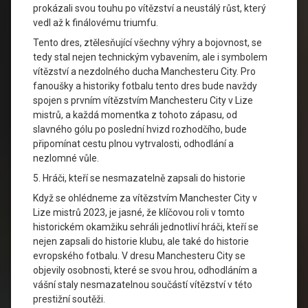
prokázali svou touhu po vítězství a neustálý růst, který
vedl až k finálovému triumfu.
Tento dres, ztělesňující všechny výhry a bojovnost, se
tedy stal nejen technickým vybavením, ale i symbolem
vítězství a nezdolného ducha Manchesteru City. Pro
fanoušky a historiky fotbalu tento dres bude navždy
spojen s prvním vítězstvím Manchesteru City v Lize
mistrů, a každá momentka z tohoto zápasu, od
slavného gólu po poslední hvizd rozhodčího, bude
připomínat cestu plnou vytrvalosti, odhodlání a
nezlomné vůle.
5. Hráči, kteří se nesmazatelně zapsali do historie
Když se ohlédneme za vítězstvím Manchester City v
Lize mistrů 2023, je jasné, že klíčovou roli v tomto
historickém okamžiku sehráli jednotliví hráči, kteří se
nejen zapsali do historie klubu, ale také do historie
evropského fotbalu. V dresu Manchesteru City se
objevily osobnosti, které se svou hrou, odhodláním a
vášní staly nesmazatelnou součástí vítězství v této
prestižní soutěži.