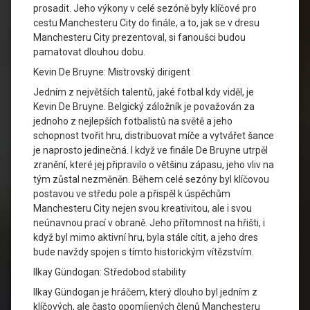
prosadit. Jeho výkony v celé sezóně byly klíčové pro
cestu Manchesteru City do finále, a to, jak se v dresu
Manchesteru City prezentoval, si fanoušci budou
pamatovat dlouhou dobu.
Kevin De Bruyne: Mistrovský dirigent
Jedním z největších talentů, jaké fotbal kdy viděl, je
Kevin De Bruyne. Belgický záložník je považován za
jednoho z nejlepších fotbalistů na světě a jeho
schopnost tvořit hru, distribuovat míče a vytvářet šance
je naprosto jedinečná. I když ve finále De Bruyne utrpěl
zranění, které jej připravilo o většinu zápasu, jeho vliv na
tým zůstal nezměněn. Během celé sezóny byl klíčovou
postavou ve středu pole a přispěl k úspěchům
Manchesteru City nejen svou kreativitou, ale i svou
neúnavnou prací v obraně. Jeho přítomnost na hřišti, i
když byl mimo aktivní hru, byla stále cítit, a jeho dres
bude navždy spojen s tímto historickým vítězstvím.
Ilkay Gündogan: Středobod stability
Ilkay Gündogan je hráčem, který dlouho byl jedním z
klíčových, ale často opomíjených členů Manchesteru