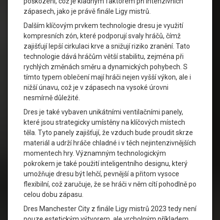
poškození, což je kladným faktorem při intenzivních
zápasech, jako je právě finále Ligy mistrů.
Dalším klíčovým prvkem technologie dresu je využití
kompresních zón, které podporují svaly hráčů, čímž
zajišťují lepší cirkulaci krve a snižují riziko zranění. Tato
technologie dává hráčům větší stabilitu, zejména při
rychlých změnách směru a dynamických pohybech. S
tímto typem oblečení mají hráči nejen vyšší výkon, ale i
nižší únavu, což je v zápasech na vysoké úrovni
nesmírně důležité.
Dres je také vybaven unikátními ventilačními panely,
které jsou strategicky umístěny na klíčových místech
těla. Tyto panely zajišťují, že vzduch bude proudit skrze
materiál a udrží hráče chladné i v těch nejintenzivnějších
momentech hry. Významným technologickým
pokrokem je také použití inteligentního designu, který
umožňuje dresu být lehčí, pevnější a přitom vysoce
flexibilní, což zaručuje, že se hráči v něm cítí pohodlně po
celou dobu zápasu.
Dres Manchester City z finále Ligy mistrů 2023 tedy není
pouze estetickým výtvorem, ale vrcholným příkladem