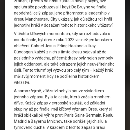
zranění, i přesto na hřišti zůstal a dával pokyny, své
spoluhráče povzbuzoval. I když De Bruyne ve finále
neodehrál celý zápas, jeho přítomnost a leadership v
dresu Manchesteru City ukázaly, jak důležitou roli hráli
jednotliví hráči v dosažení tohoto historického vítězství.
V těchto klíčových momentech, kdy se rozhodovalo o
osudu finále, byl dres z roku 2023 víc než jen kouskem
oblečení. Gabriel Jesus, Erling Haaland a Ilkay
Gündogan, každý z nich s tímto dresu bojoval až do
posledního výdechu, přičemž dresy byly nejen symboly
jejich oddanosti, ale také odrazem jejich neuvěřitelného
úsilí. Tento triumf byl výzvou pro celý tým – každý hráč
měl svůj moment, kdy se podílel na historickém
vítězství.
A samozřejmě, vítězství nebylo pouze výsledkem
jednoho zápasu. Byla to cesta, která začala mnohem
dříve. Každý zápas v evropské soutěži, od základní
skupiny až po finále, měl klíčový význam. Dres, který si
hráči oblékali při výhře proti Paris Saint-Germain, Realu
Madrid a Bayernu Mnichov, také odrážel jejich sílu a
týmového ducha. V každém z těchto zápasů hráči