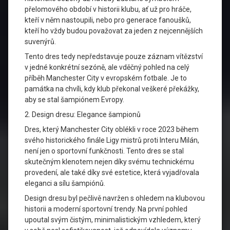
přelomového období v historii klubu, ať už pro hráče,
kteří v něm nastoupili, nebo pro generace fanoušků,
kteří ho vždy budou považovat za jeden z nejcennějších
suvenýrů.
Tento dres tedy nepředstavuje pouze záznam vítězství
v jedné konkrétní sezóně, ale vděčný pohled na celý
příběh Manchester City v evropském fotbale. Je to
památka na chvíli, kdy klub překonal veškeré překážky,
aby se stal šampiónem Evropy.
2. Design dresu: Elegance šampionů
Dres, který Manchester City oblékli v roce 2023 během
svého historického finále Ligy mistrů proti Interu Milán,
není jen o sportovní funkčnosti. Tento dres se stal
skutečným klenotem nejen díky svému technickému
provedení, ale také díky své estetice, která vyjadřovala
eleganci a sílu šampiónů.
Design dresu byl pečlivě navržen s ohledem na klubovou
historii a moderní sportovní trendy. Na první pohled
upoutal svým čistým, minimalistickým vzhledem, který