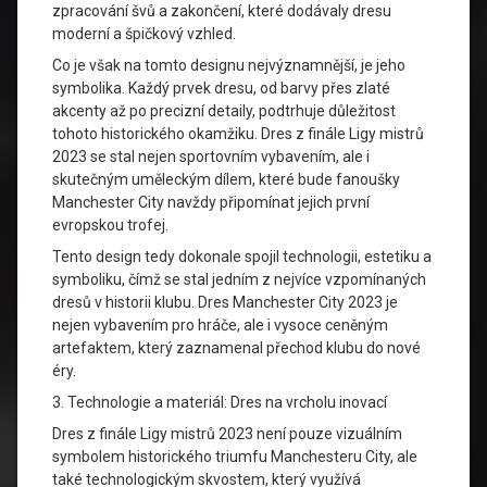
zpracování švů a zakončení, které dodávaly dresu
moderní a špičkový vzhled.
Co je však na tomto designu nejvýznamnější, je jeho
symbolika. Každý prvek dresu, od barvy přes zlaté
akcenty až po precizní detaily, podtrhuje důležitost
tohoto historického okamžiku. Dres z finále Ligy mistrů
2023 se stal nejen sportovním vybavením, ale i
skutečným uměleckým dílem, které bude fanoušky
Manchester City navždy připomínat jejich první
evropskou trofej.
Tento design tedy dokonale spojil technologii, estetiku a
symboliku, čímž se stal jedním z nejvíce vzpomínaných
dresů v historii klubu. Dres Manchester City 2023 je
nejen vybavením pro hráče, ale i vysoce ceněným
artefaktem, který zaznamenal přechod klubu do nové
éry.
3. Technologie a materiál: Dres na vrcholu inovací
Dres z finále Ligy mistrů 2023 není pouze vizuálním
symbolem historického triumfu Manchesteru City, ale
také technologickým skvostem, který využívá