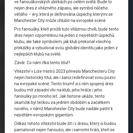
ve fanouškovských sbírkách po celém světě. Bude to
nejen dres z vítězného zápasu, ale symbol něčeho
většího – éry, která je definována úspěchy, kterými se
Manchester City může chlubit na evropské scéně.
Pro fanoušky, kteří prožili tuto vítěznou chvíli, bude tento
dres nejen vzpomínkou na jeden z největších úspěchů
klubu, ale také symbolem, jak klub překonal všechny
překážky a vybudoval svou globální identitu jako jeden z
nejlepších klubů na světě.
Závěr: Co nám říká tento titul?
Vítězství v Lize mistrů 2023 přineslo Manchesteru City
nejen historický titul, ale i šanci redefinovat svou pozici
na evropské scéně. Tento triumf a s ním spojený dres
budou mít zásadní vliv na klub, jeho hráče i jeho
fanoušky po mnoho let. Jak historie ukáže, tento
okamžik byl tečkou za jedním obdobím a začátkem
nového, v němž Manchester City bude nadále patřit k
největším evropským gigantům.
Odkaz tohoto vítězství bude žít i v dresu, který si budou
pamatovat nejen fanoušci, ale i samotní hráči, kteří se