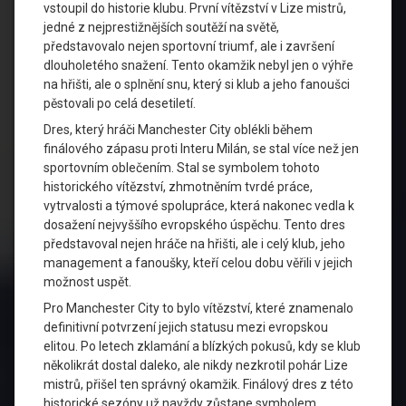
vstoupil do historie klubu. První vítězství v Lize mistrů,
jedné z nejprestižnějších soutěží na světě,
představovalo nejen sportovní triumf, ale i završení
dlouholetého snažení. Tento okamžik nebyl jen o výhře
na hřišti, ale o splnění snu, který si klub a jeho fanoušci
pěstovali po celá desetiletí.
Dres, který hráči Manchester City oblékli během
finálového zápasu proti Interu Milán, se stal více než jen
sportovním oblečením. Stal se symbolem tohoto
historického vítězství, zhmotněním tvrdé práce,
vytrvalosti a týmové spolupráce, která nakonec vedla k
dosažení nejvyššího evropského úspěchu. Tento dres
představoval nejen hráče na hřišti, ale i celý klub, jeho
management a fanoušky, kteří celou dobu věřili v jejich
možnost uspět.
Pro Manchester City to bylo vítězství, které znamenalo
definitivní potvrzení jejich statusu mezi evropskou
elitou. Po letech zklamání a blízkých pokusů, kdy se klub
několikrát dostal daleko, ale nikdy nezkrotil pohár Lize
mistrů, přišel ten správný okamžik. Finálový dres z této
historické sezóny už navždy zůstane symbolem