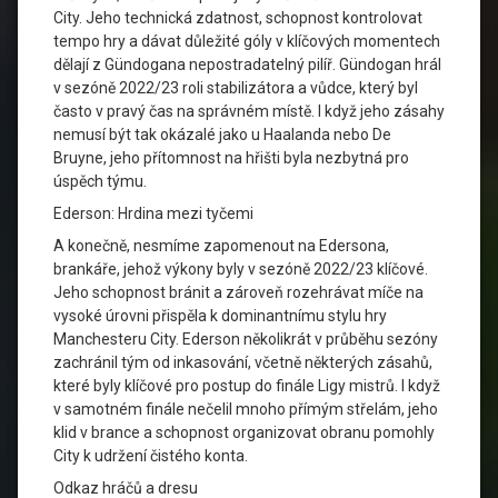
City. Jeho technická zdatnost, schopnost kontrolovat
tempo hry a dávat důležité góly v klíčových momentech
dělají z Gündogana nepostradatelný pilíř. Gündogan hrál
v sezóně 2022/23 roli stabilizátora a vůdce, který byl
často v pravý čas na správném místě. I když jeho zásahy
nemusí být tak okázalé jako u Haalanda nebo De
Bruyne, jeho přítomnost na hřišti byla nezbytná pro
úspěch týmu.
Ederson: Hrdina mezi tyčemi
A konečně, nesmíme zapomenout na Edersona,
brankáře, jehož výkony byly v sezóně 2022/23 klíčové.
Jeho schopnost bránit a zároveň rozehrávat míče na
vysoké úrovni přispěla k dominantnímu stylu hry
Manchesteru City. Ederson několikrát v průběhu sezóny
zachránil tým od inkasování, včetně některých zásahů,
které byly klíčové pro postup do finále Ligy mistrů. I když
v samotném finále nečelil mnoho přímým střelám, jeho
klid v brance a schopnost organizovat obranu pomohly
City k udržení čistého konta.
Odkaz hráčů a dresu