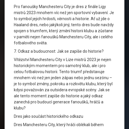
Pro fanoušky Manchesteru City je dres z finále Ligy
mistrů 2023 mnohem víc než jen sportovní vybavení. Je
to symbol jejich hrdosti, věrnosti a historie. Ať už jde o
Haaland dres, nebo jakýkoli jiný, tento dres bude navždy
spojen s triumfem, který změní historii klubu a zůstane
v paměti nejen fanoušků Manchesteru City, ale i celého
fotbalového světa.
7. Odkaz a budoucnost: Jak se zapíše do historie?
Vítězství Manchesteru City v Lize mistrů 2023 je nejen
historickým momentem pro samotný klub, ale i pro
celou fotbalovou historii. Tento triumf představuje
mnohem víc než jen jeden zápas nebo jednu sezónu –
je to symbol změny, pokroku a rozkvětu klubu, který byl
kdysi považován za outsidera evropské scény. Jak se
ale tento moment zapíše do historie a jaký odkaz
zanechá pro budoucí generace fanoušků, hráčů a
klubu?
Dres jako součást historického odkazu
Dres Manchesteru City, který hráči oblékali během