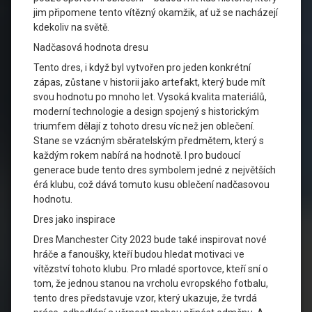
jim připomene tento vítězný okamžik, ať už se nacházejí
kdekoliv na světě.
Nadčasová hodnota dresu
Tento dres, i když byl vytvořen pro jeden konkrétní
zápas, zůstane v historii jako artefakt, který bude mít
svou hodnotu po mnoho let. Vysoká kvalita materiálů,
moderní technologie a design spojený s historickým
triumfem dělají z tohoto dresu víc než jen oblečení.
Stane se vzácným sběratelským předmětem, který s
každým rokem nabírá na hodnotě. I pro budoucí
generace bude tento dres symbolem jedné z největších
érá klubu, což dává tomuto kusu oblečení nadčasovou
hodnotu.
Dres jako inspirace
Dres Manchester City 2023 bude také inspirovat nové
hráče a fanoušky, kteří budou hledat motivaci ve
vítězství tohoto klubu. Pro mladé sportovce, kteří sní o
tom, že jednou stanou na vrcholu evropského fotbalu,
tento dres představuje vzor, který ukazuje, že tvrdá