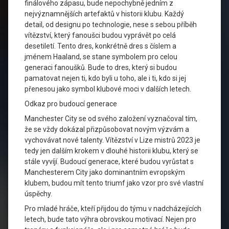
finálového zápasu, bude nepochybně jedním z
nejvýznamnějších artefaktů v historii klubu. Každý
detail, od designu po technologie, nese s sebou příběh
vítězství, který fanoušci budou vyprávět po celá
desetiletí. Tento dres, konkrétně dres s číslem a
jménem Haaland, se stane symbolem pro celou
generaci fanoušků. Bude to dres, který si budou
pamatovat nejen ti, kdo byli u toho, ale i ti, kdo si jej
přenesou jako symbol klubové moci v dalších letech.
Odkaz pro budoucí generace
Manchester City se od svého založení vyznačoval tím,
že se vždy dokázal přizpůsobovat novým výzvám a
vychovávat nové talenty. Vítězství v Lize mistrů 2023 je
tedy jen dalším krokem v dlouhé historii klubu, který se
stále vyvíjí. Budoucí generace, které budou vyrůstat s
Manchesterem City jako dominantním evropským
klubem, budou mít tento triumf jako vzor pro své vlastní
úspěchy.
Pro mladé hráče, kteří přijdou do týmu v nadcházejících
letech, bude tato výhra obrovskou motivací. Nejen pro