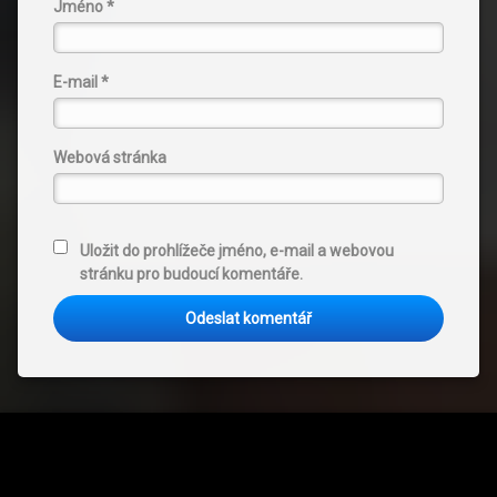
Jméno
*
E-mail
*
Webová stránka
Uložit do prohlížeče jméno, e-mail a webovou
stránku pro budoucí komentáře.
Tel: