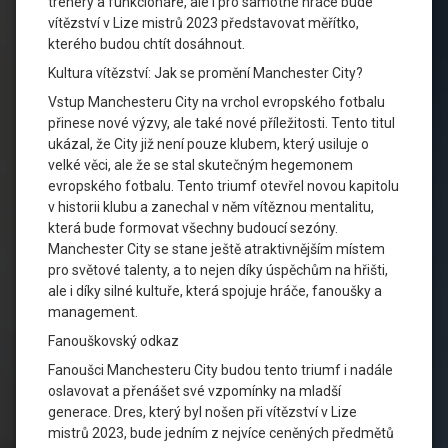
trenéry a funkcionáře, ale i pro samotné hráče bude
vítězství v Lize mistrů 2023 představovat měřítko,
kterého budou chtít dosáhnout.
Kultura vítězství: Jak se promění Manchester City?
Vstup Manchesteru City na vrchol evropského fotbalu
přinese nové výzvy, ale také nové příležitosti. Tento titul
ukázal, že City již není pouze klubem, který usiluje o
velké věci, ale že se stal skutečným hegemonem
evropského fotbalu. Tento triumf otevřel novou kapitolu
v historii klubu a zanechal v něm vítěznou mentalitu,
která bude formovat všechny budoucí sezóny.
Manchester City se stane ještě atraktivnějším místem
pro světové talenty, a to nejen díky úspěchům na hřišti,
ale i díky silné kultuře, která spojuje hráče, fanoušky a
management.
Fanouškovský odkaz
Fanoušci Manchesteru City budou tento triumf i nadále
oslavovat a přenášet své vzpomínky na mladší
generace. Dres, který byl nošen při vítězství v Lize
mistrů 2023, bude jedním z nejvíce ceněných předmětů