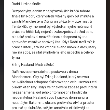
Rodri: Hrdina finále
Bezpochyby jedním z nejvýraznějších hráčů tohoto
finále byl Rodri, který vstřelil vítězný gól v 68. minutě a
zajistil Manchesteru City první vítězství v Lize mistrů.
Tento klíčový moment byl výsledkem jeho neúnavné
práce na hřišti, kdy nejenže zabezpečoval střed pole,
ale také prokázal neuvěřitelnou schopnost být na
správném místě ve správný čas. Když Rodri trefil míč k
brance Interu, stál na vrcholu svého umění a dres, který
měl na sobě, se stal symbolem jeho úspěchu a celého
týmu.
Erling Haaland: Mistr střelců
Další nezapomenutelnou postavou v dresu
Manchesteru City byl Erling Haaland, který se svou
neuvěřitelnou schopností skórovat po celou sezónu stal
pilířem ofenzivy. I když ve finálovém zápase proti Interu
nezaznamenal gól, jeho přítomnost na hřišti byla
neocenitelná. Haaland svou fyzickou dominancí a
neustálým tlakem na obranu protivníka otvíral prostor
pro své spoluhráče, což jim umožnilo efektivněji se