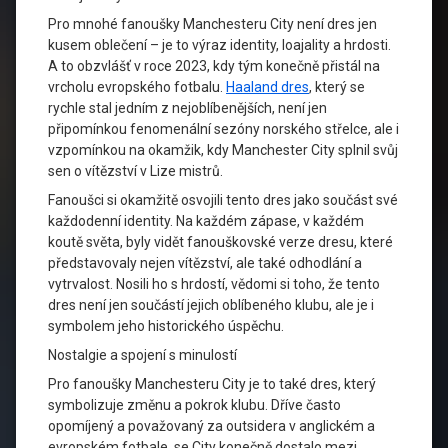
Pro mnohé fanoušky Manchesteru City není dres jen
kusem oblečení – je to výraz identity, loajality a hrdosti.
A to obzvlášť v roce 2023, kdy tým konečně přistál na
vrcholu evropského fotbalu.
Haaland dres
, který se
rychle stal jedním z nejoblíbenějších, není jen
připomínkou fenomenální sezóny norského střelce, ale i
vzpomínkou na okamžik, kdy Manchester City splnil svůj
sen o vítězství v Lize mistrů.
Fanoušci si okamžitě osvojili tento dres jako součást své
každodenní identity. Na každém zápase, v každém
koutě světa, byly vidět fanouškovské verze dresu, které
představovaly nejen vítězství, ale také odhodlání a
vytrvalost. Nosili ho s hrdostí, vědomi si toho, že tento
dres není jen součástí jejich oblíbeného klubu, ale je i
symbolem jeho historického úspěchu.
Nostalgie a spojení s minulostí
Pro fanoušky Manchesteru City je to také dres, který
symbolizuje změnu a pokrok klubu. Dříve často
opomíjený a považovaný za outsidera v anglickém a
evropském fotbale, se City konečně dostalo mezi