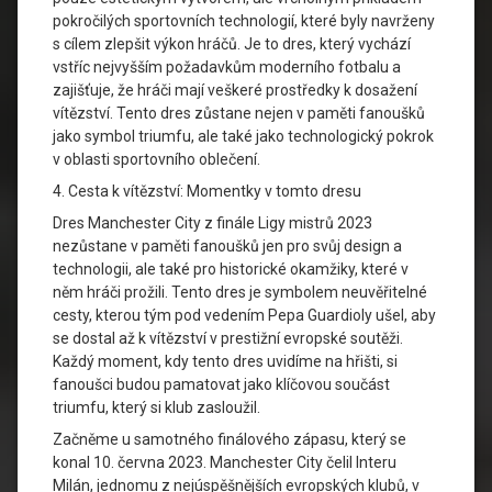
pokročilých sportovních technologií, které byly navrženy
s cílem zlepšit výkon hráčů. Je to dres, který vychází
vstříc nejvyšším požadavkům moderního fotbalu a
zajišťuje, že hráči mají veškeré prostředky k dosažení
vítězství. Tento dres zůstane nejen v paměti fanoušků
jako symbol triumfu, ale také jako technologický pokrok
v oblasti sportovního oblečení.
4. Cesta k vítězství: Momentky v tomto dresu
Dres Manchester City z finále Ligy mistrů 2023
nezůstane v paměti fanoušků jen pro svůj design a
technologii, ale také pro historické okamžiky, které v
něm hráči prožili. Tento dres je symbolem neuvěřitelné
cesty, kterou tým pod vedením Pepa Guardioly ušel, aby
se dostal až k vítězství v prestižní evropské soutěži.
Každý moment, kdy tento dres uvidíme na hřišti, si
fanoušci budou pamatovat jako klíčovou součást
triumfu, který si klub zasloužil.
Začněme u samotného finálového zápasu, který se
konal 10. června 2023. Manchester City čelil Interu
Milán, jednomu z nejúspěšnějších evropských klubů, v