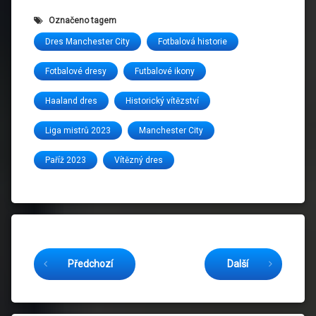
Označeno tagem
Dres Manchester City
Fotbalová historie
Fotbalové dresy
Futbalové ikony
Haaland dres
Historický vítězství
Liga mistrů 2023
Manchester City
Paříž 2023
Vítězný dres
Čtěte dál
Předchozí
Další