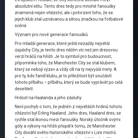
absolutní elitu. Tento dres tedy pro mnohé fanoušky
znamená nejen vítězství, ale i potvrzení toho, že se
jejich klub stal uznávanou a silnou značkou na fotbalové
scéně.
Význam pro nové generace fanoušků
Pro mladší generace, které ještě nezažily největší
úspěchy City, je tento dres něčím víc než jen dresovou
verzí hráčů na hřišti. Je to symbol pro budoucnost,
připomínka toho, že Manchester City se stal klubem,
který se nebojí výzev a vždy cílí na ty nejvyšší mety. A
pro ty, kdo fandí klubu, je to příležitost být součástí
tohoto příběhu – příběhu, který se bude vyprávět po celá
desetiletí.
Hrdost na Haalanda a jeho zásluhy
Není pochyb o tom, že jedním z největších hrdinů tohoto
vítězství byl Erling Haaland. Jeho dres, Haaland dres, se
rychle stal ikonou mezi fanoušky. Norský útočník svými
góly a výkony na hřišti přispěl k tomu, že Manchester
City dosáhl svého historického vítězství v Lize mistrů.