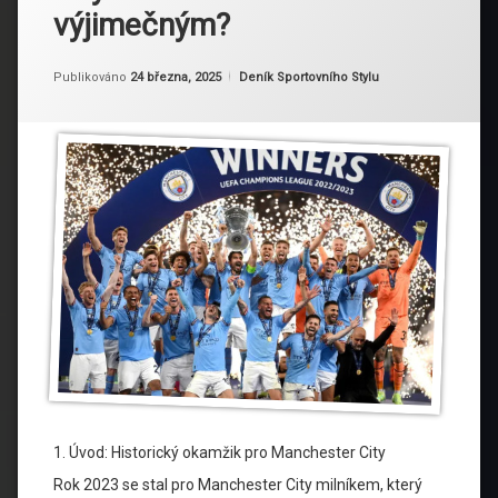
výjimečným?
Aktualizováno
Od
Ruby
24 března, 2025
Kategorie:
Publikováno
24 března, 2025
Deník Sportovního Stylu
1. Úvod: Historický okamžik pro Manchester City
Rok 2023 se stal pro Manchester City milníkem, který