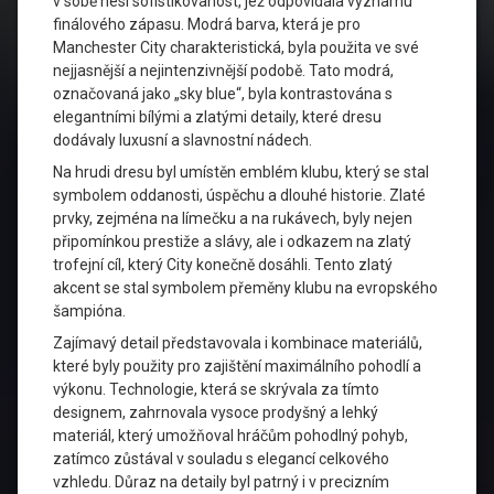
v sobě nesl sofistikovanost, jež odpovídala významu
finálového zápasu. Modrá barva, která je pro
Manchester City charakteristická, byla použita ve své
nejjasnější a nejintenzivnější podobě. Tato modrá,
označovaná jako „sky blue“, byla kontrastována s
elegantními bílými a zlatými detaily, které dresu
dodávaly luxusní a slavnostní nádech.
Na hrudi dresu byl umístěn emblém klubu, který se stal
symbolem oddanosti, úspěchu a dlouhé historie. Zlaté
prvky, zejména na límečku a na rukávech, byly nejen
připomínkou prestiže a slávy, ale i odkazem na zlatý
trofejní cíl, který City konečně dosáhli. Tento zlatý
akcent se stal symbolem přeměny klubu na evropského
šampióna.
Zajímavý detail představovala i kombinace materiálů,
které byly použity pro zajištění maximálního pohodlí a
výkonu. Technologie, která se skrývala za tímto
designem, zahrnovala vysoce prodyšný a lehký
materiál, který umožňoval hráčům pohodlný pohyb,
zatímco zůstával v souladu s elegancí celkového
vzhledu. Důraz na detaily byl patrný i v precizním