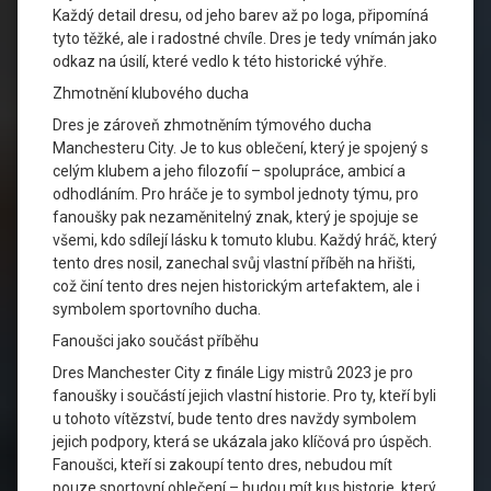
Každý detail dresu, od jeho barev až po loga, připomíná
tyto těžké, ale i radostné chvíle. Dres je tedy vnímán jako
odkaz na úsilí, které vedlo k této historické výhře.
Zhmotnění klubového ducha
Dres je zároveň zhmotněním týmového ducha
Manchesteru City. Je to kus oblečení, který je spojený s
celým klubem a jeho filozofií – spolupráce, ambicí a
odhodláním. Pro hráče je to symbol jednoty týmu, pro
fanoušky pak nezaměnitelný znak, který je spojuje se
všemi, kdo sdílejí lásku k tomuto klubu. Každý hráč, který
tento dres nosil, zanechal svůj vlastní příběh na hřišti,
což činí tento dres nejen historickým artefaktem, ale i
symbolem sportovního ducha.
Fanoušci jako součást příběhu
Dres Manchester City z finále Ligy mistrů 2023 je pro
fanoušky i součástí jejich vlastní historie. Pro ty, kteří byli
u tohoto vítězství, bude tento dres navždy symbolem
jejich podpory, která se ukázala jako klíčová pro úspěch.
Fanoušci, kteří si zakoupí tento dres, nebudou mít
pouze sportovní oblečení – budou mít kus historie, který