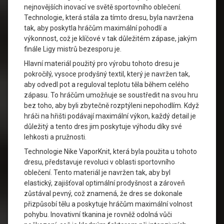
nejnovějších inovací ve světě sportovního oblečení.
Technologie, která stála za tímto dresu, byla navržena
tak, aby poskytla hráčům maximální pohodlí a
výkonnost, což je klíčové v tak důležitém zápase, jakým
finále Ligy mistrů bezesporu je.
Hlavní materiál použitý pro výrobu tohoto dresu je
pokročilý, vysoce prodyšný textil, který je navržen tak,
aby odvedl pot a reguloval teplotu těla během celého
zápasu. To hráčům umožňuje se soustředit na svou hru
bez toho, aby byli zbytečně rozptýleni nepohodlím. Když
hráči na hřišti podávají maximální výkon, každý detail je
důležitý a tento dres jim poskytuje výhodu díky své
lehkosti a pružnosti.
Technologie Nike VaporKnit, která byla použita u tohoto
dresu, představuje revoluci v oblasti sportovního
oblečení. Tento materiál je navržen tak, aby byl
elastický, zajišťoval optimální prodyšnost a zároveň
zůstával pevný, což znamená, že dres se dokonale
přizpůsobí tělu a poskytuje hráčům maximální volnost
pohybu. Inovativní tkanina je rovněž odolná vůči