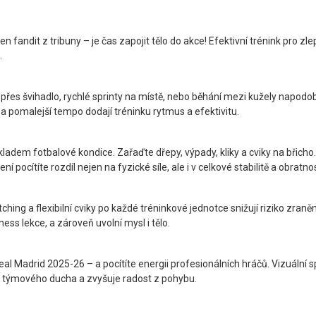
 jen fandit z tribuny – je čas zapojit tělo do akce! Efektivní trénink pro z
.
s švihadlo, rychlé sprinty na místě, nebo běhání mezi kužely napodobujíc
hlé a pomalejší tempo dodají tréninku rytmus a efektivitu.
ákladem fotbalové kondice. Zařaďte dřepy, výpady, kliky a cviky na břich
í pocítíte rozdíl nejen na fyzické síle, ale i v celkové stabilitě a obratnos
tching a flexibilní cviky po každé tréninkové jednotce snižují riziko zra
s lekce, a zároveň uvolní mysl i tělo.
al Madrid 2025-26 – a pocítíte energii profesionálních hráčů. Vizuální s
e týmového ducha a zvyšuje radost z pohybu.