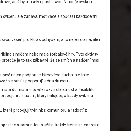
 a zdravé, aniž by musely opustit svou fanouškovskou
 jen cvičení, ale zábava, motivace a součást každodenní
t svou vášeň pro klub s pohybem, a to nejen doma, ale i
ribling s míčem nebo malé fotbalové hry. Tyto aktivity
e – protože je to tak zábavné, že se smích a nadšení mísí
e skupině nejen podporuje týmového ducha, ale také
oveň se baví a podporují jedna druhou.
sta do místa – to vše rozvíjí obratnost a flexibilitu.
 propojeni s klubem, který milujete, a každý cvik má
teré propojují trénink s komunitou a radostí z
 spojit se s komunitou a užít si každý trénink s energií a