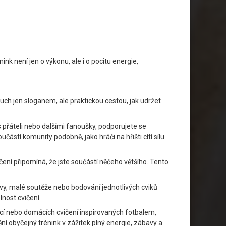
ink není jen o výkonu, ale i o pocitu energie,
uch jen sloganem, ale praktickou cestou, jak udržet
 přáteli nebo dalšími fanoušky, podporujete se
částí komunity podobně, jako hráči na hřišti cítí sílu
ení připomíná, že jste součástí něčeho většího. Tento
vy, malé soutěže nebo bodování jednotlivých cviků
nost cvičení.
kcí nebo domácích cvičení inspirovaných fotbalem,
ní obyčejný trénink v zážitek plný energie, zábavy a