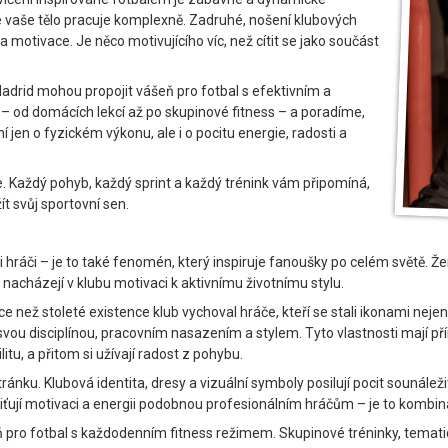
akže vaše tělo pracuje komplexně. Zadruhé, nošení klubových
 motivace. Je něco motivujícího víc, než cítit se jako součást
adrid mohou propojit vášeň pro fotbal s efektivním a
 od domácích lekcí až po skupinové fitness – a poradíme,
í jen o fyzickém výkonu, ale i o pocitu energie, radosti a
ce. Každý pohyb, každý sprint a každý trénink vám připomíná,
t svůj sportovní sen.
mi hráči – je to také fenomén, který inspiruje fanoušky po celém světě. Ž
 nacházejí v klubu motivaci k aktivnímu životnímu stylu.
než stoleté existence klub vychoval hráče, kteří se stali ikonami nejen n
ou disciplínou, pracovním nasazením a stylem. Tyto vlastnosti mají pří
ilitu, a přitom si užívají radost z pohybu.
nku. Klubová identita, dresy a vizuální symboly posilují pocit sounáležit
ují motivaci a energii podobnou profesionálním hráčům – je to kombinac
pro fotbal s každodenním fitness režimem. Skupinové tréninky, tematic