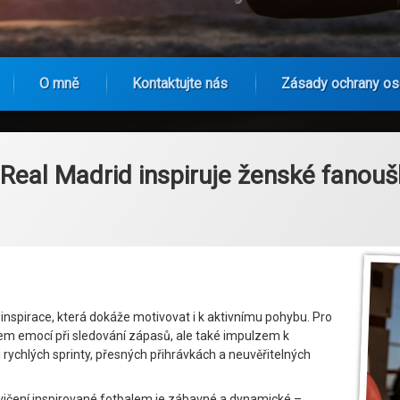
O mně
Kontaktujte nás
Zásady ochrany os
: Real Madrid inspiruje ženské fanouš
ň a inspirace, která dokáže motivovat i k aktivnímu pohybu. Pro
em emocí při sledování zápasů, ale také impulzem k
i rychlých sprinty, přesných přihrávkách a neuvěřitelných
 cvičení inspirované fotbalem je zábavné a dynamické –