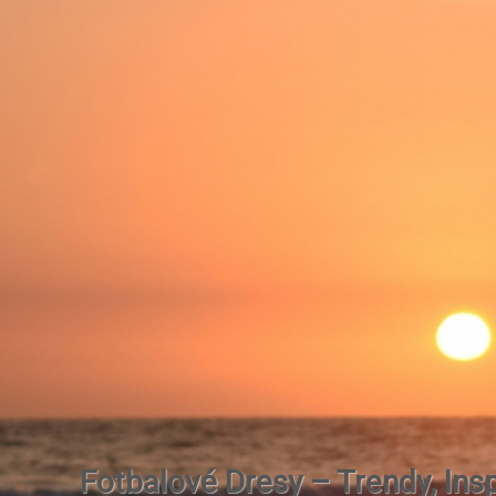
Fotbalové Dresy – Trendy, Insp