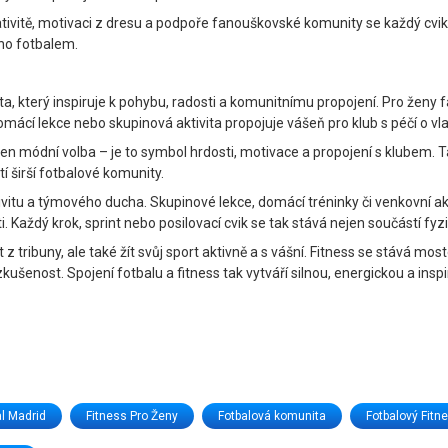
ativitě, motivaci z dresu a podpoře fanouškovské komunity se každý cv
ného fotbalem.
ota, který inspiruje k pohybu, radosti a komunitnímu propojení. Pro ženy
ácí lekce nebo skupinová aktivita propojuje vášeň pro klub s péčí o vlas
jen módní volba – je to symbol hrdosti, motivace a propojení s klubem. Ta
í širší fotbalové komunity.
tu a týmového ducha. Skupinové lekce, domácí tréninky či venkovní aktivi
. Každý krok, sprint nebo posilovací cvik se tak stává nejen součástí fyz
tribuny, ale také žít svůj sport aktivně a s vášní. Fitness se stává mos
enost. Spojení fotbalu a fitness tak vytváří silnou, energickou a inspir
l Madrid
Fitness Pro Ženy
Fotbalová komunita
Fotbalový Fitn