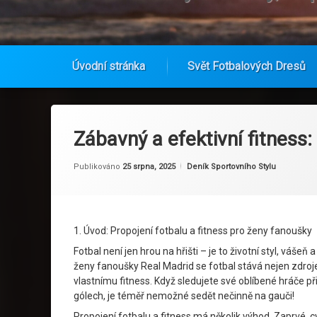
Úvodní stránka
Svět Fotbalových Dresů
Přejít
k
obsahu
Zábavný a efektivní fitness
webu
Od
Ruby
Kategorie:
Publikováno
25 srpna, 2025
Deník Sportovního Stylu
1. Úvod: Propojení fotbalu a fitness pro ženy fanoušky
Fotbal není jen hrou na hřišti – je to životní styl, váše
ženy fanoušky Real Madrid se fotbal stává nejen zdroj
vlastnímu fitness. Když sledujete své oblíbené hráče př
gólech, je téměř nemožné sedět nečinně na gauči!
Propojení fotbalu a fitness má několik výhod. Zaprvé,