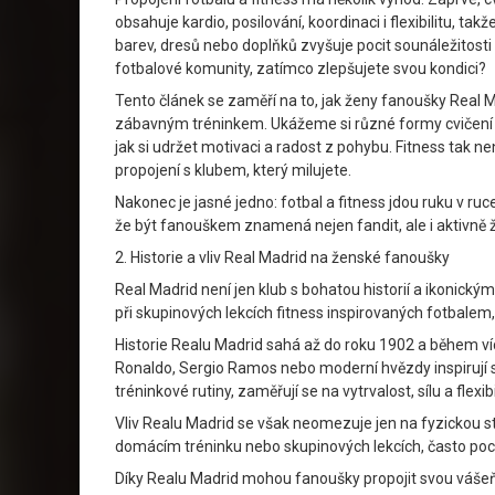
obsahuje kardio, posilování, koordinaci i flexibilitu, t
barev, dresů nebo doplňků zvyšuje pocit sounáležitosti a
fotbalové komunity, zatímco zlepšujete svou kondici?
Tento článek se zaměří na to, jak ženy fanoušky Real M
zábavným tréninkem. Ukážeme si různé formy cvičení –
jak si udržet motivaci a radost z pohybu. Fitness tak nen
propojení s klubem, který milujete.
Nakonec je jasné jedno: fotbal a fitness jdou ruku v ru
že být fanouškem znamená nejen fandit, ale i aktivně ží
2. Historie a vliv Real Madrid na ženské fanoušky
Real Madrid není jen klub s bohatou historií a ikonický
při skupinových lekcích fitness inspirovaných fotbalem,
Historie Realu Madrid sahá až do roku 1902 a během více 
Ronaldo, Sergio Ramos nebo moderní hvězdy inspirují sv
tréninkové rutiny, zaměřují se na vytrvalost, sílu a flexib
Vliv Realu Madrid se však neomezuje jen na fyzickou strá
domácím tréninku nebo skupinových lekcích, často pociť
Díky Realu Madrid mohou fanoušky propojit svou vášeň 