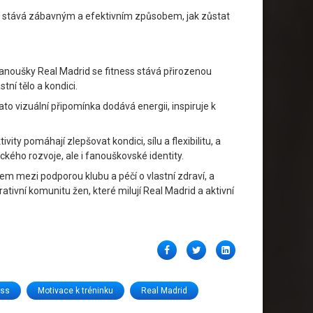
ik stává zábavným a efektivním způsobem, jak zůstat
 fanoušky Real Madrid se fitness stává přirozenou
tní tělo a kondici.
to vizuální připomínka dodává energii, inspiruje k
ty pomáhají zlepšovat kondici, sílu a flexibilitu, a
ického rozvoje, ale i fanouškovské identity.
tem mezi podporou klubu a péčí o vlastní zdraví, a
ativní komunitu žen, které milují Real Madrid a aktivní
Facebook
Twitter
LinkedIn
ess
Motivace k tréninku
Real Madrid