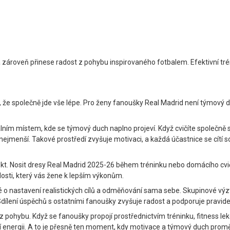
 – a zároveň přinese radost z pohybu inspirovaného fotbalem. Efektivní trén
, že společně jde vše lépe. Pro ženy fanoušky Real Madrid není týmový d
lním místem, kde se týmový duch naplno projeví. Když cvičíte společně s
jmenší. Takové prostředí zvyšuje motivaci, a každá účastnice se cítí sou
ekt. Nosit dresy Real Madrid 2025-26 během tréninku nebo domácího cvič
dosti, který vás žene k lepším výkonům.
ké o nastavení realistických cílů a odměňování sama sebe. Skupinové výz
lení úspěchů s ostatními fanoušky zvyšuje radost a podporuje pravidel
z pohybu. Když se fanoušky propojí prostřednictvím tréninku, fitness le
vní energii. A to je přesně ten moment, kdy motivace a týmový duch promě