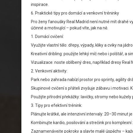
inspirace.
6. Praktické tipy pro domácí a venkovní tréninky
Pro ženy fanoušky Real Madrid není nutné mít drahé vyb
účinné a motivující – pokud víte, jak na ně.
1. Domácí cvičení:
Využijte vlastní tělo: dřepy, výpady, kliky a cviky na jádr
Kreativní dribling: použijte lehký míč nebo i polštář, a 
Vizualizace: noste oblíbený dres, například dresy Real M
2. Venkovní aktivity:
Park nebo zahrada nabízí prostor pro sprinty, agility d
Skupinové cvičení s přáteli zvyšuje zábavu i motivaci. 
Použijte přírodní překážky: lavičky, stromy nebo kužely 
3. Tipy pro efektivní trénink:
Plánujte krátké, ale intenzivní intervaly: 20–30 minut je
Kombinujte kardio, posilování a strečink pro komplexní 
Zaznamenávejte pokroky a slavte malé úspěchy – každý