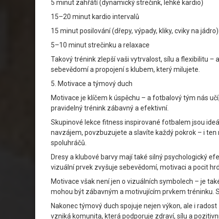
5 minut zahřátí (dynamický strečink, lehké kardio)
15–20 minut kardio intervalů
15 minut posilování (dřepy, výpady, kliky, cviky na jádro)
5–10 minut strečinku a relaxace
Takový trénink zlepší vaši vytrvalost, sílu a flexibilitu
sebevědomí a propojení s klubem, který milujete.
5. Motivace a týmový duch
Motivace je klíčem k úspěchu – a fotbalový tým nás učí
pravidelný trénink zábavný a efektivní.
Skupinové lekce fitness inspirované fotbalem jsou ideá
navzájem, povzbuzujete a slavíte každý pokrok – i ten ne
spoluhráčů.
Dresy a klubové barvy mají také silný psychologický ef
vizuální prvek zvyšuje sebevědomí, motivaci a pocit hr
Motivace však není jen o vizuálních symbolech – je ta
mohou být zábavným a motivujícím prvkem tréninku. Sdí
Nakonec týmový duch spojuje nejen výkon, ale i radost 
vzniká komunita, která podporuje zdraví, sílu a poziti