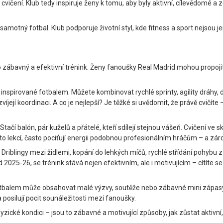
 z cvičení. Klub tedy inspiruje ženy k tomu, aby byly aktivní, cílevědomé
je samotný fotbal. Klub podporuje životní styl, kde fitness a sport nejsou
pro zábavný a efektivní trénink. Ženy fanoušky Real Madrid mohou propoji
nspirované fotbalem. Můžete kombinovat rychlé sprinty, agility dráhy, d
zvíjejí koordinaci. A co je nejlepší? Je těžké si uvědomit, že právě cvičít
Stačí balón, pár kuželů a přátelé, kteří sdílejí stejnou vášeň. Cvičení v
to lekcí, často pociťují energii podobnou profesionálním hráčům – a zár
iblingy mezi židlemi, kopání do lehkých míčů, rychlé střídání pohybu z mí
2025-26, se trénink stává nejen efektivním, ale i motivujícím – cítíte se
tbalem může obsahovat malé výzvy, soutěže nebo zábavné mini zápasy, k
 posilují pocit sounáležitosti mezi fanoušky.
fyzické kondici – jsou to zábavné a motivující způsoby, jak zůstat aktivní,