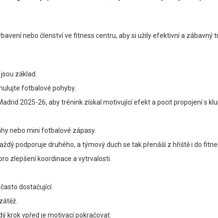
avení nebo členství ve fitness centru, aby si užily efektivní a zábavný 
o jsou základ.
simulujte fotbalové pohyby.
adrid 2025-26, aby trénink získal motivující efekt a pocit propojení s k
ráhy nebo mini fotbalové zápasy.
Každý podporuje druhého, a týmový duch se tak přenáší z hřiště i do fitne
pro zlepšení koordinace a vytrvalosti.
 často dostačující.
zátěž.
 krok vpřed je motivací pokračovat.