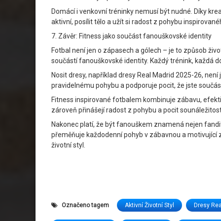
Domácí i venkovní tréninky nemusí být nudné. Díky kre
aktivní, posílit tělo a užít si radost z pohybu inspirova
7. Závěr: Fitness jako součást fanouškovské identity
Fotbal není jen o zápasech a gólech – je to způsob živ
součástí fanouškovské identity. Každý trénink, každá dom
Nosit dresy, například dresy Real Madrid 2025-26, není 
pravidelnému pohybu a podporuje pocit, že jste součást
Fitness inspirované fotbalem kombinuje zábavu, efektivi
zároveň přinášejí radost z pohybu a pocit sounáležitosti
Nakonec platí, že být fanouškem znamená nejen fandit z 
přeměňuje každodenní pohyb v zábavnou a motivující zkuš
životní styl.
Označeno tagem
Aktivní Životní Styl
Dresy Rea