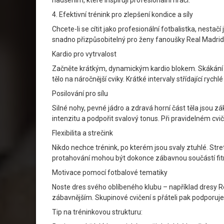
nadšením, které inspirují profesionální hráči.
4. Efektivní trénink pro zlepšení kondice a síly
Chcete-li se cítit jako profesionální fotbalistka, nestačí
snadno přizpůsobitelný pro ženy fanoušky Real Madrid
Kardio pro vytrvalost
Začněte krátkým, dynamickým kardio blokem. Skákání pře
tělo na náročnější cviky. Krátké intervaly střídající ryc
Posilování pro sílu
Silné nohy, pevné jádro a zdravá horní část těla jsou z
intenzitu a podpořit svalový tonus. Při pravidelném cvičen
Flexibilita a strečink
Nikdo nechce trénink, po kterém jsou svaly ztuhlé. Stre
protahování mohou být dokonce zábavnou součástí fitnes
Motivace pomocí fotbalové tematiky
Noste dres svého oblíbeného klubu – například dresy Re
zábavnějším. Skupinové cvičení s přáteli pak podporuj
Tip na tréninkovou strukturu: