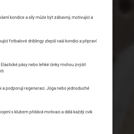
lepšení kondice a síly může být zábavný, motivující a
í fotbalové driblingy zlepší vaši kondici a připraví
o. Elastické pásy nebo lehké činky mohou zvýšit
ti.
nění a podporují regeneraci. Jóga nebo jednoduché
pojení s klubem přidává motivaci a dělá každý cvik