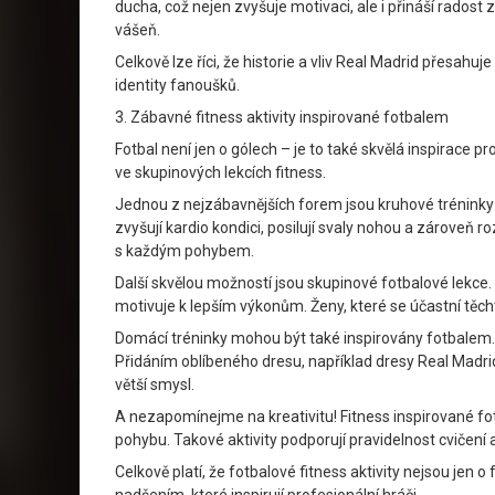
ducha, což nejen zvyšuje motivaci, ale i přináší radost
vášeň.
Celkově lze říci, že historie a vliv Real Madrid přesahu
identity fanoušků.
3. Zábavné fitness aktivity inspirované fotbalem
Fotbal není jen o gólech – je to také skvělá inspirace 
ve skupinových lekcích fitness.
Jednou z nejzábavnějších forem jsou kruhové tréninky i
zvyšují kardio kondici, posilují svaly nohou a zároveň ro
s každým pohybem.
Další skvělou možností jsou skupinové fotbalové lekce. 
motivuje k lepším výkonům. Ženy, které se účastní těch
Domácí tréninky mohou být také inspirovány fotbalem. Dr
Přidáním oblíbeného dresu, například dresy Real Madrid 
větší smysl.
A nezapomínejme na kreativitu! Fitness inspirované fo
pohybu. Takové aktivity podporují pravidelnost cvičení a
Celkově platí, že fotbalové fitness aktivity nejsou jen o 