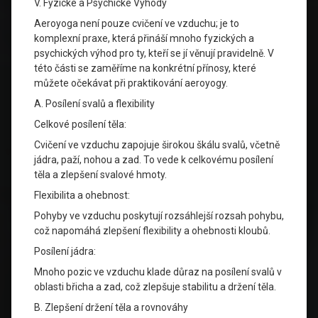
V. Fyzické a Psychické Výhody
Aeroyoga není pouze cvičení ve vzduchu; je to
komplexní praxe, která přináší mnoho fyzických a
psychických výhod pro ty, kteří se jí věnují pravidelně. V
této části se zaměříme na konkrétní přínosy, které
můžete očekávat při praktikování aeroyogy.
A. Posílení svalů a flexibility
Celkové posílení těla:
Cvičení ve vzduchu zapojuje širokou škálu svalů, včetně
jádra, paží, nohou a zad. To vede k celkovému posílení
těla a zlepšení svalové hmoty.
Flexibilita a ohebnost:
Pohyby ve vzduchu poskytují rozsáhlejší rozsah pohybu,
což napomáhá zlepšení flexibility a ohebnosti kloubů.
Posílení jádra:
Mnoho pozic ve vzduchu klade důraz na posílení svalů v
oblasti břicha a zad, což zlepšuje stabilitu a držení těla.
B. Zlepšení držení těla a rovnováhy