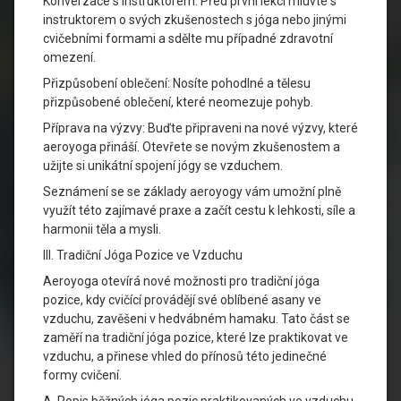
Konverzace s instruktorem: Před první lekcí mluvte s
instruktorem o svých zkušenostech s jóga nebo jinými
cvičebními formami a sdělte mu případné zdravotní
omezení.
Přizpůsobení oblečení: Nosíte pohodlné a tělesu
přizpůsobené oblečení, které neomezuje pohyb.
Příprava na výzvy: Buďte připraveni na nové výzvy, které
aeroyoga přináší. Otevřete se novým zkušenostem a
užijte si unikátní spojení jógy se vzduchem.
Seznámení se se základy aeroyogy vám umožní plně
využít této zajímavé praxe a začít cestu k lehkosti, síle a
harmonii těla a mysli.
III. Tradiční Jóga Pozice ve Vzduchu
Aeroyoga otevírá nové možnosti pro tradiční jóga
pozice, kdy cvičící provádějí své oblíbené asany ve
vzduchu, zavěšeni v hedvábném hamaku. Tato část se
zaměří na tradiční jóga pozice, které lze praktikovat ve
vzduchu, a přinese vhled do přínosů této jedinečné
formy cvičení.