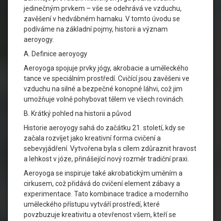
jedinečným prvkem – vše se odehrává ve vzduchu,
zavěšení v hedvábném hamaku. V tomto úvodu se
podíváme na základní pojmy, historii a význam
aeroyogy.
A. Definice aeroyogy
Aeroyoga spojuje prvky jógy, akrobacie a uměleckého
tance ve speciálním prostředí. Cvičící jsou zavěšeni ve
vzduchu na silné a bezpečné konopné láhvi, což jim
umožňuje volně pohybovat tělem ve všech rovinách.
B. Krátký pohled na historii a původ
Historie aeroyogy sahá do začátku 21. století, kdy se
začala rozvíjet jako kreativní forma cvičení a
sebevyjádření. Vytvořena byla s cílem zdůraznit hravost
a lehkost v józe, přinášející nový rozměr tradiční praxi.
Aeroyoga se inspiruje také akrobatickým uměním a
cirkusem, což přidává do cvičení element zábavy a
experimentace. Tato kombinace tradice a moderního
uměleckého přístupu vytváří prostředí, které
povzbuzuje kreativitu a otevřenost všem, kteří se