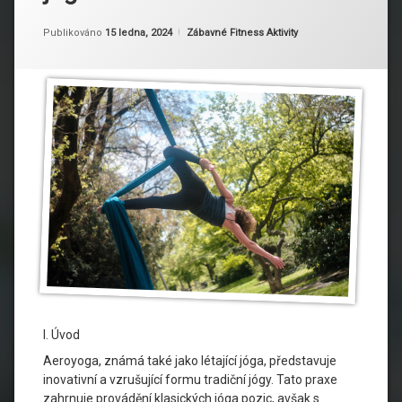
Aktualizováno
Od
Ruby
15 ledna, 2024
Kategorie:
Publikováno
15 ledna, 2024
Zábavné Fitness Aktivity
I. Úvod
Aeroyoga, známá také jako létající jóga, představuje
inovativní a vzrušující formu tradiční jógy. Tato praxe
zahrnuje provádění klasických jóga pozic, avšak s