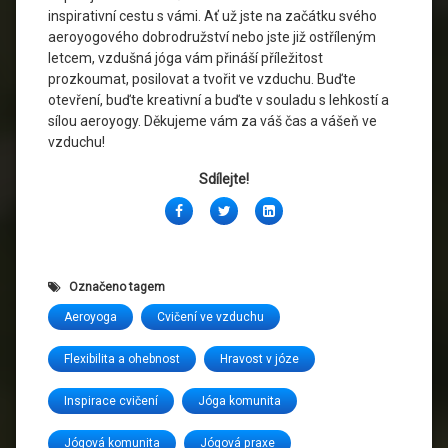
inspirativní cestu s vámi. Ať už jste na začátku svého
aeroyogového dobrodružství nebo jste již ostříleným
letcem, vzdušná jóga vám přináší příležitost
prozkoumat, posilovat a tvořit ve vzduchu. Buďte
otevření, buďte kreativní a buďte v souladu s lehkostí a
sílou aeroyogy. Děkujeme vám za váš čas a vášeň ve
vzduchu!
Sdílejte!
Facebook
Twitter
LinkedIn
Označeno tagem
Aeroyoga
Cvičení ve vzduchu
Flexibilita a ohebnost
Hravost v józe
Inspirace cvičení
Jóga komunita
Jógová komunita
Jógová praxe