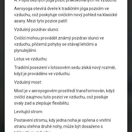
A. Popis běžných jóga pozic praktikovaných ve vzduchu
Aeroyoga otevírá dveře k tradičním jóga pozicím ve
vzduchu, což poskytuje cvičícím nový pohled na klasické
asany. Mezi tyto pozice patří:
Vzdušný pozdrav slunci:
Cvičící mohou provádět známý pozdrav slunci ve
vzduchu, přičemž pohyby se stávají lehčími a
plynulejšími.
Lotus ve vzduchu:
Tradiční posezení v lotosovém sedu získá nový rozměr,
když je prováděno ve vzduchu.
Vzdušný most:
Most je v aeroyogovém prostředí transformován, když
cvičící zaujmou tuto pozici ve vzduchu, což posiluje
svaly zad a zlepšuje flexibilitu.
Levitující strom:
Postavení stromu, kdy jedna noha je opřena o vnitřní
stranu stehna druhé nohy, může být dosaženo s