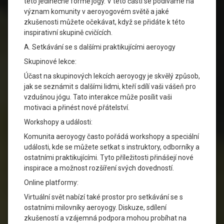
této jedinečné formě jógy. V této části se podíváme na
význam komunity v aeroyogovém světě a jaké
zkušenosti můžete očekávat, když se přidáte k této
inspirativní skupině cvičících.
A. Setkávání se s dalšími praktikujícími aeroyogy
Skupinové lekce:
Účast na skupinových lekcích aeroyogy je skvělý způsob,
jak se seznámit s dalšími lidmi, kteří sdílí vaši vášeň pro
vzdušnou jógu. Tato interakce může posílit vaši
motivaci a přinést nové přátelství.
Workshopy a události:
Komunita aeroyogy často pořádá workshopy a speciální
události, kde se můžete setkat s instruktory, odborníky a
ostatními praktikujícími. Tyto příležitosti přinášejí nové
inspirace a možnost rozšíření svých dovedností.
Online platformy:
Virtuální svět nabízí také prostor pro setkávání se s
ostatními milovníky aeroyogy. Diskuze, sdílení
zkušeností a vzájemná podpora mohou probíhat na