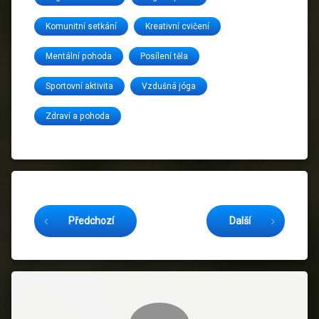
Komunitní setkání
Kreativní cvičení
Mentální pohoda
Posílení těla
Sportovní aktivita
Vzdušná jóga
Zdraví a pohoda
Čtěte dál
Předchozí
Další
Komentáře