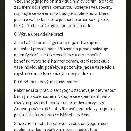
Vzdušná jóga je nejen individuálním cvičením, ale také
zážitkem sdíleným s komunitou. Sdílejte své úspěchy,
inspirujte se vzájemně a budujte společenství, které
posiluje váš vztah k této jedinečné praxi. Každý krok,
který učiníte, může být inspirací pro ostatní.
C. Výzva k pravidelné praxi
Jako každá forma jógy i aeroyoga odkazuje na
důležitost pravidelnosti. Pravidelná praxe poskytuje
nejen fyzické, ale také psychické a emocionální
benefity. Vytvořte si harmonogram, který respektuje
vaše individuální potřeby, a pozorujte, jak se vaše tělo a
mysl mění a rostou s každým novým dnem.
D. Otevřenost novým zkušenostem
Nakonec si při práci s aeroyogou zachovejte otevřenost
k novým zkušenostem. Nebojte se experimentovat s
různými pózami, technikami a kreativními výrazy.
Aeroyoga vám může otevřít nové perspektivy na jógu a
posunout vás za hranice běžného cvičení.
S uzavřením tohoto putování vzdušnou yogou nás
naplňuje radost a vděk za možnost sdílet tuto