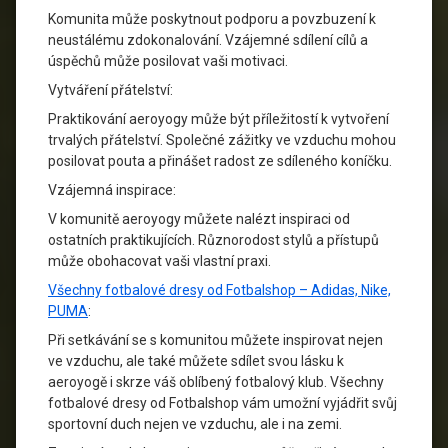
Komunita může poskytnout podporu a povzbuzení k
neustálému zdokonalování. Vzájemné sdílení cílů a
úspěchů může posilovat vaši motivaci.
Vytváření přátelství:
Praktikování aeroyogy může být příležitostí k vytvoření
trvalých přátelství. Společné zážitky ve vzduchu mohou
posilovat pouta a přinášet radost ze sdíleného koníčku.
Vzájemná inspirace:
V komunitě aeroyogy můžete nalézt inspiraci od
ostatních praktikujících. Různorodost stylů a přístupů
může obohacovat vaši vlastní praxi.
Všechny fotbalové dresy od Fotbalshop – Adidas, Nike,
PUMA
:
Při setkávání se s komunitou můžete inspirovat nejen
ve vzduchu, ale také můžete sdílet svou lásku k
aeroyogě i skrze váš oblíbený fotbalový klub. Všechny
fotbalové dresy od Fotbalshop vám umožní vyjádřit svůj
sportovní duch nejen ve vzduchu, ale i na zemi.