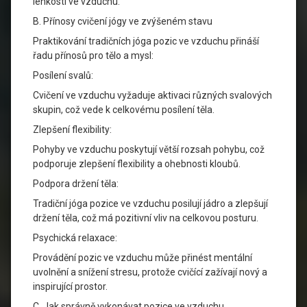
lehkostí ve vzduchu.
B. Přínosy cvičení jógy ve zvýšeném stavu
Praktikování tradičních jóga pozic ve vzduchu přináší
řadu přínosů pro tělo a mysl:
Posílení svalů:
Cvičení ve vzduchu vyžaduje aktivaci různých svalových
skupin, což vede k celkovému posílení těla.
Zlepšení flexibility:
Pohyby ve vzduchu poskytují větší rozsah pohybu, což
podporuje zlepšení flexibility a ohebnosti kloubů.
Podpora držení těla:
Tradiční jóga pozice ve vzduchu posilují jádro a zlepšují
držení těla, což má pozitivní vliv na celkovou posturu.
Psychická relaxace:
Provádění pozic ve vzduchu může přinést mentální
uvolnění a snížení stresu, protože cvičící zažívají nový a
inspirující prostor.
C. Jak správně vykonávat pozice ve vzduchu