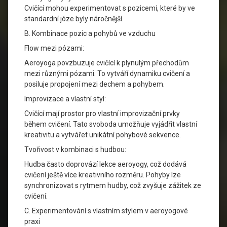
Cvičící mohou experimentovat s pozicemi, které by ve
standardní józe byly náročnější.
B. Kombinace pozic a pohybů ve vzduchu
Flow mezi pózami:
Aeroyoga povzbuzuje cvičící k plynulým přechodům
mezi různými pózami. To vytváří dynamiku cvičení a
posiluje propojení mezi dechem a pohybem.
Improvizace a vlastní styl:
Cvičící mají prostor pro vlastní improvizační prvky
během cvičení. Tato svoboda umožňuje vyjádřit vlastní
kreativitu a vytvářet unikátní pohybové sekvence.
Tvořivost v kombinaci s hudbou:
Hudba často doprovází lekce aeroyogy, což dodává
cvičení ještě více kreativního rozměru. Pohyby lze
synchronizovat s rytmem hudby, což zvyšuje zážitek ze
cvičení.
C. Experimentování s vlastním stylem v aeroyogové
praxi