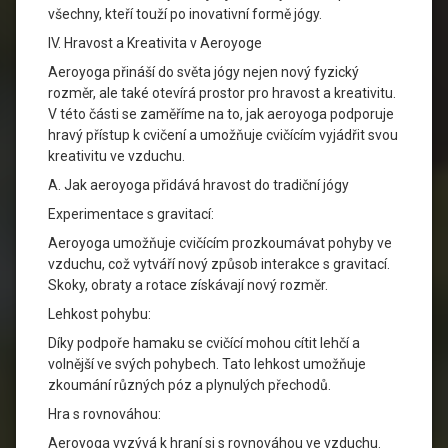
všechny, kteří touží po inovativní formě jógy.
IV. Hravost a Kreativita v Aeroyoge
Aeroyoga přináší do světa jógy nejen nový fyzický
rozměr, ale také otevírá prostor pro hravost a kreativitu.
V této části se zaměříme na to, jak aeroyoga podporuje
hravý přístup k cvičení a umožňuje cvičícím vyjádřit svou
kreativitu ve vzduchu.
A. Jak aeroyoga přidává hravost do tradiční jógy
Experimentace s gravitací:
Aeroyoga umožňuje cvičícím prozkoumávat pohyby ve
vzduchu, což vytváří nový způsob interakce s gravitací.
Skoky, obraty a rotace získávají nový rozměr.
Lehkost pohybu:
Díky podpoře hamaku se cvičící mohou cítit lehčí a
volnější ve svých pohybech. Tato lehkost umožňuje
zkoumání různých póz a plynulých přechodů.
Hra s rovnováhou:
Aeroyoga vyzývá k hraní si s rovnováhou ve vzduchu.