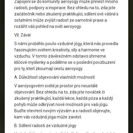
Zapojení se do komunity aeroyogy může přinést mnoho
radosti, podpory a inspirace. Bez ohledu na to, zda jste
začátečník nebo zkušený praktikující, sdílení své vášně s
ostatními může zvýšit radost ze samotné praxe a
rozšířit váš pohled na svět aeroyogy.
VII. Závěr
S námi proběhlo pouto vzdušné jógy, která nás provedla
fascinujícím světem kreativity, síly a harmonie ve
vzduchu. V tomto závěrečném odstavci shrneme
klíčové myšlenky a podělíme se o poslední povzbuzení
pro ty, kteří zkoumají cestu aeroyogy.
A. Důležitost objevování vlastních možností
V aeroyogovém světě je prostor pro neustálé
objevování. Bez ohledu na to, zda jste nováček či
zkušený praktikující, každá lekce, každá póza a každý
pohyb může odkrývat nové možnosti pro vaši jógu.
Buďte otevření novým výzvám a s radostí objevujte,
kam vás vzdušná jóga může zavést.
B. Sdílení radosti ze vzdušné jógy