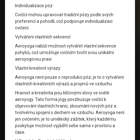
Individualizace póz:
Cvičící mohou upravovat tradiční pózy podle svých
preferencí a pohodlí, což podporuje individualizaci
cvičení.
Vytváření vlastních sekvencí:
Aeroyoga nabízí možnost vytvářet vlastní sekvence
pohybů, což umožňuje cvičícím tvořit svou unikátní
aeroyogovou praxi.
Vlastní kreativní výrazy:
Aeroyoga není pouze o reprodukci póz; je to o vytváření
vlastních kreativních výrazů a projevů ve vzduchu.
Hravost a kreativita jsou klíčovými slovy ve světě
aeroyogy. Tato forma jógy povzbuzuje cvičící k
objevování vlastních hranic, zkoumání nových póz a
tvořivému spojení s dechem ve vzduchu. Aeroyoga není
jen cvičením; je to umělecký zážitek, který každému
poskytuje možnost vyjádřit sebe sama v prostoru a
čase.