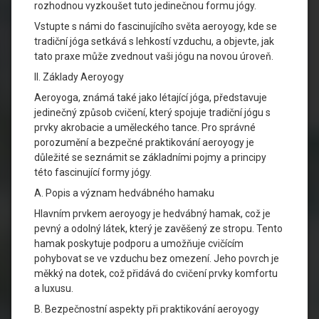
rozhodnou vyzkoušet tuto jedinečnou formu jógy.
Vstupte s námi do fascinujícího světa aeroyogy, kde se
tradiční jóga setkává s lehkostí vzduchu, a objevte, jak
tato praxe může zvednout vaši jógu na novou úroveň.
II. Základy Aeroyogy
Aeroyoga, známá také jako létající jóga, představuje
jedinečný způsob cvičení, který spojuje tradiční jógu s
prvky akrobacie a uměleckého tance. Pro správné
porozumění a bezpečné praktikování aeroyogy je
důležité se seznámit se základními pojmy a principy
této fascinující formy jógy.
A. Popis a význam hedvábného hamaku
Hlavním prvkem aeroyogy je hedvábný hamak, což je
pevný a odolný látek, který je zavěšený ze stropu. Tento
hamak poskytuje podporu a umožňuje cvičícím
pohybovat se ve vzduchu bez omezení. Jeho povrch je
měkký na dotek, což přidává do cvičení prvky komfortu
a luxusu.
B. Bezpečnostní aspekty při praktikování aeroyogy