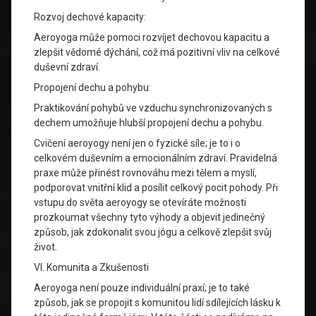
Rozvoj dechové kapacity:
Aeroyoga může pomoci rozvíjet dechovou kapacitu a
zlepšit vědomé dýchání, což má pozitivní vliv na celkové
duševní zdraví.
Propojení dechu a pohybu:
Praktikování pohybů ve vzduchu synchronizovaných s
dechem umožňuje hlubší propojení dechu a pohybu.
Cvičení aeroyogy není jen o fyzické síle; je to i o
celkovém duševním a emocionálním zdraví. Pravidelná
praxe může přinést rovnováhu mezi tělem a myslí,
podporovat vnitřní klid a posílit celkový pocit pohody. Při
vstupu do světa aeroyogy se otevíráte možnosti
prozkoumat všechny tyto výhody a objevit jedinečný
způsob, jak zdokonalit svou jógu a celkově zlepšit svůj
život.
VI. Komunita a Zkušenosti
Aeroyoga není pouze individuální praxí; je to také
způsob, jak se propojit s komunitou lidí sdílejících lásku k