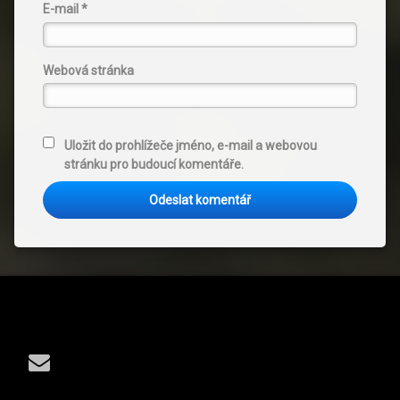
E-mail
*
Webová stránka
Uložit do prohlížeče jméno, e-mail a webovou
stránku pro budoucí komentáře.
Tel:
E-mail