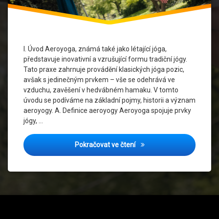
Jógová
komunita
Jógová
I. Úvod Aeroyoga, známá také jako létající jóga,
praxe
představuje inovativní a vzrušující formu tradiční jógy.
Tato praxe zahrnuje provádění klasických jóga pozic,
Komunitní
avšak s jedinečným prvkem – vše se odehrává ve
setkání
vzduchu, zavěšení v hedvábném hamaku. V tomto
úvodu se podíváme na základní pojmy, historii a význam
Kreativní
aeroyogy. A. Definice aeroyogy Aeroyoga spojuje prvky
cvičení
jógy, …
Mentální
pohoda
Aeroyoga: Zvedněte svoji j
Pokračovat ve čtení
Posílení
těla
Sportovní
aktivita