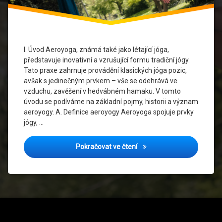
Jógová
komunita
Jógová
I. Úvod Aeroyoga, známá také jako létající jóga,
praxe
představuje inovativní a vzrušující formu tradiční jógy.
Tato praxe zahrnuje provádění klasických jóga pozic,
Komunitní
avšak s jedinečným prvkem – vše se odehrává ve
setkání
vzduchu, zavěšení v hedvábném hamaku. V tomto
úvodu se podíváme na základní pojmy, historii a význam
Kreativní
aeroyogy. A. Definice aeroyogy Aeroyoga spojuje prvky
cvičení
jógy, …
Mentální
pohoda
Aeroyoga: Zvedněte svoji j
Pokračovat ve čtení
Posílení
těla
Sportovní
aktivita