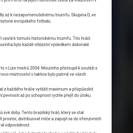
ro Porto na jejich historické cestě za vítězstvím v
edly až k nezapomenutelnému triumfu. Skupina D, ve
istorie evropského fotbalu.
ři cestě k tomuto historickému triumfu. Tito hráči
ourinha bylo každé vítězství výsledkem dokonalé
 v Lize mistrů 2004. Mourinho přistoupil k soutěži s
nhovo mistrovství v taktice bylo patrné ve všech
l z každého hráče vytěžit maximum a přizpůsobit
í pevnosti až po schopnost rychle přejít do útoku.
ů své doby. Tento brazilský hráč, který se stal
prostor, distribuovat míče a zapojit se do ofenzivních
íral odpovědnost.