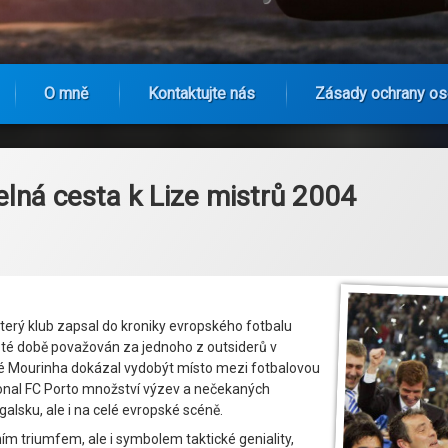
O mně
Kontaktujte nás
Zásady ochrany os
elná cesta k Lize mistrů 2004
terý klub zapsal do kroniky evropského fotbalu
v té době považován za jednoho z outsiderů v
sé Mourinha dokázal vydobýt místo mezi fotbalovou
ekonal FC Porto množství výzev a nečekaných
galsku, ale i na celé evropské scéně.
ním triumfem, ale i symbolem taktické geniality,