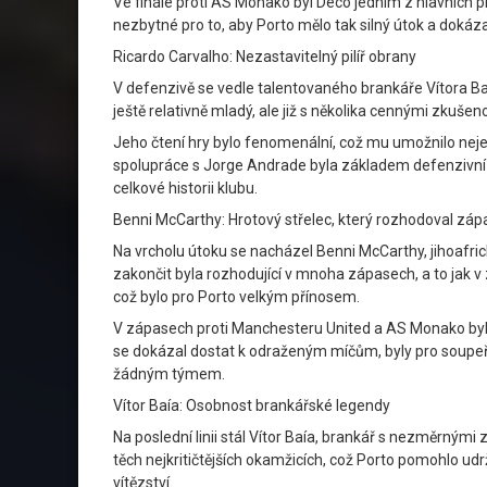
Ve finále proti AS Monako byl Deco jedním z hlavních pro
nezbytné pro to, aby Porto mělo tak silný útok a dokáz
Ricardo Carvalho: Nezastavitelný pilíř obrany
V defenzivě se vedle talentovaného brankáře Vítora Bai
ještě relativně mladý, ale již s několika cennými zkušen
Jeho čtení hry bylo fenomenální, což mu umožnilo nej
spolupráce s Jorge Andrade byla základem defenzivní sta
celkové historii klubu.
Benni McCarthy: Hrotový střelec, který rozhodoval záp
Na vrcholu útoku se nacházel Benni McCarthy, jihoafric
zakončit byla rozhodující v mnoha zápasech, a to jak v 
což bylo pro Porto velkým přínosem.
V zápasech proti Manchesteru United a AS Monako byl Mc
se dokázal dostat k odraženým míčům, byly pro soupeřov
žádným týmem.
Vítor Baía: Osobnost brankářské legendy
Na poslední linii stál Vítor Baía, brankář s nezměrnými
těch nejkritičtějších okamžicích, což Porto pomohlo udr
vítězství.