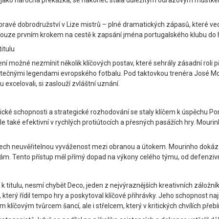
a jako náročná překážka, se nakonec stala důležitým odrazovým můstkem p
ravé dobrodružství v Lize mistrů – plné dramatických zápasů, které v
 pouze prvním krokem na cestě k zapsání jména portugalského klubu do h
titulu
ení možné nezmínit několik klíčových postav, které sehrály zásadní roli p
 skutečnými legendami evropského fotbalu. Pod taktovkou trenéra José M
 excelovali, si zaslouží zvláštní uznání.
é schopnosti a strategické rozhodování se staly klíčem k úspěchu Porto
ale také efektivní v rychlých protiútocích a přesných pasážích hry. Mouri
ech neuvěřitelnou vyváženost mezi obranou a útokem. Mourinho dokáza
itám. Tento přístup měl přímý dopad na výkony celého týmu, od defenzivn
ě k titulu, nesmí chybět Deco, jeden z nejvýraznějších kreativních záložník
 řídil tempo hry a poskytoval klíčové přihrávky. Jeho schopnost najít 
 klíčovým tvůrcem šancí, ale i střelcem, který v kritických chvílích přeb