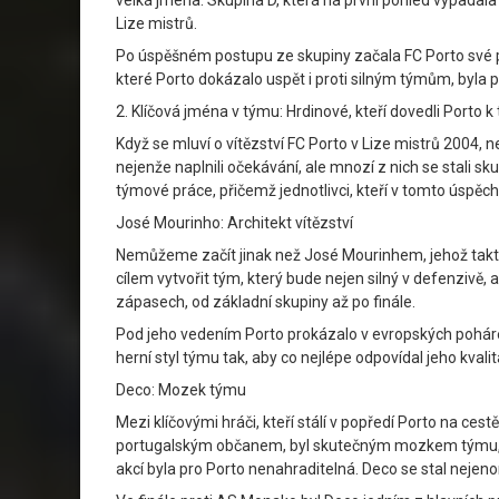
velká jména. Skupina D, která na první pohled vypadal
Lize mistrů.
Po úspěšném postupu ze skupiny začala FC Porto své p
které Porto dokázalo uspět i proti silným týmům, byla
2. Klíčová jména v týmu: Hrdinové, kteří dovedli Porto k 
Když se mluví o vítězství FC Porto v Lize mistrů 2004, n
nejenže naplnili očekávání, ale mnozí z nich se stali
týmové práce, přičemž jednotlivci, kteří v tomto úspěchu
José Mourinho: Architekt vítězství
Nemůžeme začít jinak než José Mourinhem, jehož taktick
cílem vytvořit tým, který bude nejen silný v defenzivě, 
zápasech, od základní skupiny až po finále.
Pod jeho vedením Porto prokázalo v evropských pohár
herní styl týmu tak, aby co nejlépe odpovídal jeho kval
Deco: Mozek týmu
Mezi klíčovými hráči, kteří stálí v popředí Porto na cest
portugalským občanem, byl skutečným mozkem týmu, který
akcí byla pro Porto nenahraditelná. Deco se stal nejenom