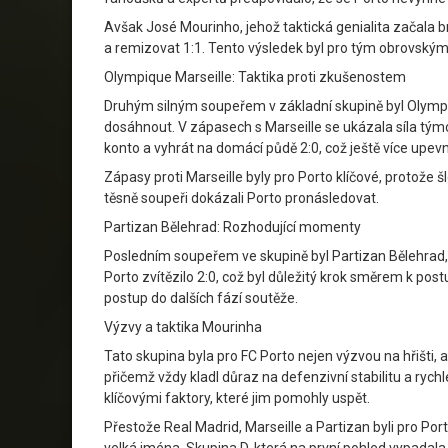
Avšak José Mourinho, jehož taktická genialita začala 
a remizovat 1:1. Tento výsledek byl pro tým obrovským
Olympique Marseille: Taktika proti zkušenostem
Druhým silným soupeřem v základní skupině byl Olympiq
dosáhnout. V zápasech s Marseille se ukázala síla tým
konto a vyhrát na domácí půdě 2:0, což ještě více upevnil
Zápasy proti Marseille byly pro Porto klíčové, protože š
těsně soupeři dokázali Porto pronásledovat.
Partizan Bělehrad: Rozhodující momenty
Posledním soupeřem ve skupině byl Partizan Bělehrad, 
Porto zvítězilo 2:0, což byl důležitý krok směrem k post
postup do dalších fází soutěže.
Výzvy a taktika Mourinha
Tato skupina byla pro FC Porto nejen výzvou na hřišti, 
přičemž vždy kladl důraz na defenzivní stabilitu a rych
klíčovými faktory, které jim pomohly uspět.
Přestože Real Madrid, Marseille a Partizan byli pro Port