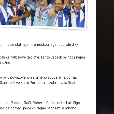
ourinho se stal nejen trenérskou legendou, ale díky
ugalské fotbalové dědictví. Tento úspěch byl totiž nejen
 možné.
orto bylo považováno za silného soupeře na domácí
kupina D, ve které Porto hrálo, zahrnovala Real
edine Zidane, Raúl, Roberto Carlos nebo Luis Figo.
 zápase na domácí půdě v Dragão Stadium, a mnoho