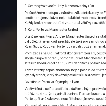
3. Cesta vyřazovacími koly: Nezastavitelný růst
Po úspěšném postupu z náročné základní skupiny se FC 
cestě turnajem, ukázal nejen taktické mistrovství tre
Každý krok v knockout fázi znamenal větší výzvu, větší
1. Kolo: Porto vs. Manchester United
Druhý nejlepší tým z Anglie, Manchester United, se st
byl důležitý nejen kvůli prestiži, ale také pro samot
Ryan Giggs, Ruud van Nistelrooy a další, což znamenal
První zápas na Old Trafford skončil remízou 1:1, což by
skvěle dirigoval obranu, pomohly udržet Manchester Un
střelil rozhodující gól na 1:0, čímž definitivně poslalo 
Tento vítězný zápas znamenal nejen postup do čtvrtfin
vyspělý trenér, který dokázal potlačit sílu a kreativitu j
Čtvrtfinále: Porto vs. Olympique Lyon
Ve čtvrtfinále se Porto střetlo s dalším silným protivn
hráčů, mezi kterými vynikali Juninho Pernambucano a Sy
Porto opět ukázalo svou neuvěřitelnou týmovou soudržn
Zápasy byly napínavé a těsné. První zápas v Lyonu sko