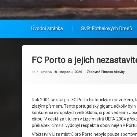
Úvodní stránka
Svět Fotbalových Dresů
Přejít
k
obsahu
FC Porto a jejich nezastavit
webu
Od
Ruby
Kategorie:
Publikováno
18 listopadu, 2024
Zábavné Fitness Aktivity
Rok 2004 se stal pro FC Porto historickým mezníkem, k
zlatým písmem. Tento portugalský gigant, ačkoliv byl 
konkurenci evropských velkoklubů, si pod vedením Jo
elitou. V cestě za titulem v Lize mistrů UEFA 2004 př
překážek, čímž si vydobyl respekt a obdiv nejen v Portu
Vítězství v Lize mistrů pro Porto nebylo pouze sportov