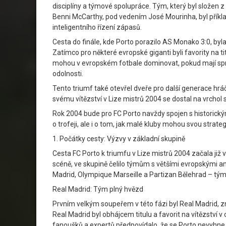
disciplíny a týmové spolupráce. Tým, který byl složen 
Benni McCarthy, pod vedením José Mourinha, byl příkla
inteligentního řízení zápasů.
Cesta do finále, kde Porto porazilo AS Monako 3:0, by
Zatímco pro některé evropské giganti byli favority na ti
mohou v evropském fotbale dominovat, pokud mají sprá
odolnosti.
Tento triumf také otevřel dveře pro další generace hráčů
svému vítězství v Lize mistrů 2004 se dostal na vrchol 
Rok 2004 bude pro FC Porto navždy spojen s historickým v
o trofeji, ale i o tom, jak malé kluby mohou svou stra
1. Počátky cesty: Výzvy v základní skupině
Cesta FC Porto k triumfu v Lize mistrů 2004 začala již
scéně, ve skupině čelilo týmům s většími evropskými am
Madrid, Olympique Marseille a Partizan Bělehrad – týmy
Real Madrid: Tým plný hvězd
Prvním velkým soupeřem v této fázi byl Real Madrid, z
Real Madrid byl obhájcem titulu a favorit na vítězství
fanoušků a expertů předpovídalo, že se Porto nevyhne