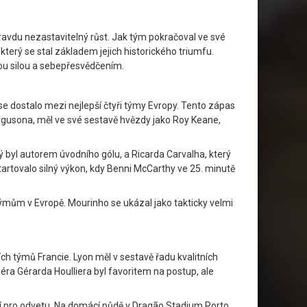
ravdu nezastavitelný růst. Jak tým pokračoval ve své
erý se stal základem jejich historického triumfu.
nou silou a sebepřesvědčením.
e dostalo mezi nejlepší čtyři týmy Evropy. Tento zápas
ergusona, měl ve své sestavě hvězdy jako Roy Keane,
rý byl autorem úvodního gólu, a Ricarda Carvalha, který
artovalo silný výkon, kdy Benni McCarthy ve 25. minutě
týmům v Evropě. Mourinho se ukázal jako takticky velmi
ích týmů Francie. Lyon měl v sestavě řadu kvalitních
éra Gérarda Houlliera byl favoritem na postup, ale
ní pro odvetu. Na domácí půdě v Dragão Stadium Porto