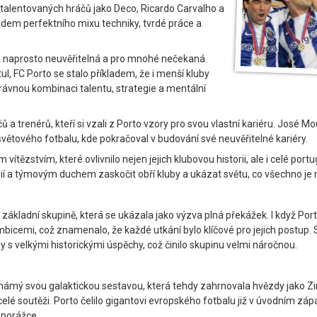
z talentovaných hráčů jako Deco, Ricardo Carvalho a
dem perfektního mixu techniky, tvrdé práce a
la naprosto neuvěřitelná a pro mnohé nečekaná.
tul, FC Porto se stalo příkladem, že i menší kluby
vnou kombinaci talentu, strategie a mentální
 a trenérů, kteří si vzali z Porto vzory pro svou vlastní kariéru. José M
světového fotbalu, kde pokračoval v budování své neuvěřitelné kariéry.
ítězstvím, které ovlivnilo nejen jejich klubovou historii, ale i celé port
tegií a týmovým duchem zaskočit obří kluby a ukázat světu, co všechno je
 v základní skupině, která se ukázala jako výzva plná překážek. I když P
bicemi, což znamenalo, že každé utkání bylo klíčové pro jejich postup. S
 s velkými historickými úspěchy, což činilo skupinu velmi náročnou.
námý svou galaktickou sestavou, která tehdy zahrnovala hvězdy jako Zin
 v celé soutěži. Porto čelilo gigantovi evropského fotbalu již v úvodním
 porážce.