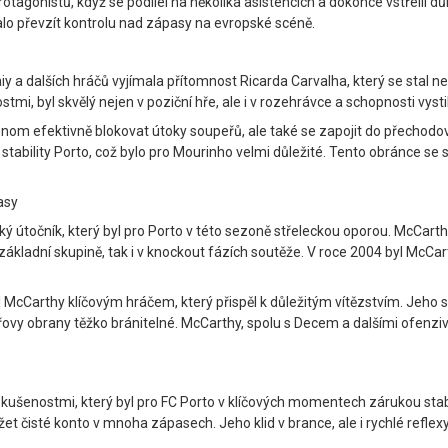
tagonistů, když se podílel na několika asistencích a dokonce vstřelil důle
alo převzít kontrolu nad zápasy na evropské scéně.
y a dalších hráčů vyjímala přítomnost Ricarda Carvalha, který se stal n
ostmi, byl skvělý nejen v poziční hře, ale i v rozehrávce a schopnosti vy
enom efektivně blokovat útoky soupeřů, ale také se zapojit do přecho
bility Porto, což bylo pro Mourinho velmi důležité. Tento obránce se sta
asy
ký útočník, který byl pro Porto v této sezoně střeleckou oporou. McCar
základní skupině, tak i v knockout fázích soutěže. V roce 2004 byl McCa
Carthy klíčovým hráčem, který přispěl k důležitým vítězstvím. Jeho siln
y obrany těžko bránitelné. McCarthy, spolu s Decem a dalšími ofenzivními
 zkušenostmi, který byl pro FC Porto v klíčových momentech zárukou stab
žet čisté konto v mnoha zápasech. Jeho klid v brance, ale i rychlé reflex