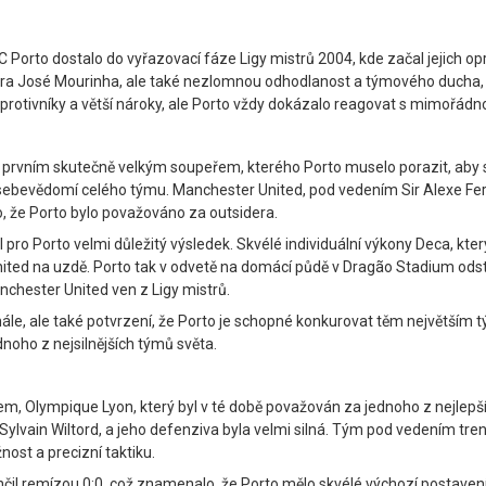
Porto dostalo do vyřazovací fáze Ligy mistrů 2004, kde začal jejich op
néra José Mourinha, ale také nezlomnou odhodlanost a týmového ducha, kt
 protivníky a větší nároky, ale Porto vždy dokázalo reagovat s mimořád
al prvním skutečně velkým soupeřem, kterého Porto muselo porazit, aby s
nou sebevědomí celého týmu. Manchester United, pod vedením Sir Alexe F
o, že Porto bylo považováno za outsidera.
l pro Porto velmi důležitý výsledek. Skvélé individuální výkony Deca, kte
ited na uzdě. Porto tak v odvetě na domácí půdě v Dragão Stadium odst
Manchester United ven z Ligy mistrů.
ále, ale také potvrzení, že Porto je schopné konkurovat těm největším 
ednoho z nejsilnějších týmů světa.
íkem, Olympique Lyon, který byl v té době považován za jednoho z nejlepš
lvain Wiltord, a jeho defenziva byla velmi silná. Tým pod vedením tren
ost a precizní taktiku.
nčil remízou 0:0, což znamenalo, že Porto mělo skvélé výchozí postave