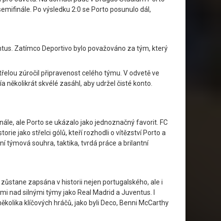
semifinále. Po výsledku 2:0 se Porto posunulo dál,
ventus. Zatímco Deportivo bylo považováno za tým, který
řelou zúročil připravenost celého týmu. V odvetě ve
ía několikrát skvélé zasáhl, aby udržel čisté konto.
nále, ale Porto se ukázalo jako jednoznačný favorit. FC
e jako střelci gólů, kteří rozhodli o vítězství Porto a
 týmová souhra, taktika, tvrdá práce a brilantní
 zůstane zapsána v historii nejen portugalského, ale i
mi nad silnými týmy jako Real Madrid a Juventus. I
kolika klíčových hráčů, jako byli Deco, Benni McCarthy