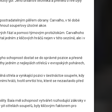
žitý gól. Jeho brilantní technika a přehled o hře byly
epostradatelným pilířem obrany. Carvalho, v té době
stihnout soupeřovy útočné akce.
dových fází a pomoci týmovým protiútokům. Carvalhoho
l jedním z klíčových hráčů nejen v této sezóně, ale i v
thyho schopnost dostat se do správné pozice a přesně
rthy jedním z nejlepších střelců v evropských pohárech,
á střela a vynikající pozici v šestnáctce soupeře, kdy
 hráči, tvořil smrtící trio, které se nezastavilo před
ility. Baía měl schopnost vytvářet rozhodující zákroky v
y při střelách soupeřů, byly klíčovým faktorem pro