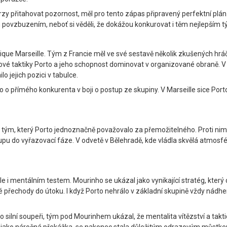
brzy přitahovat pozornost, měl pro tento zápas připravený perfektní plá
 povzbuzením, neboť si věděli, že dokážou konkurovat i těm nejlepším 
ue Marseille. Tým z Francie měl ve své sestavě několik zkušených hráčů
ové taktiky Porto a jeho schopnost dominovat v organizované obraně. V 
o jejich pozici v tabulce.
lo o přímého konkurenta v boji o postup ze skupiny. V Marseille sice Porto
tým, který Porto jednoznačně považovalo za přemožitelného. Proti nim Po
upu do vyřazovací fáze. V odvetě v Bělehradě, kde vládla skvělá atmosféra
ale i mentálním testem. Mourinho se ukázal jako vynikající stratég, který
lé přechody do útoku. I když Porto nehrálo v základní skupině vždy nádhe
o silní soupeři, tým pod Mourinhem ukázal, že mentalita vítězství a takt