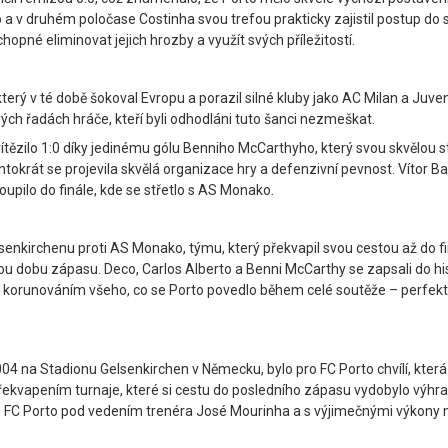
 a v druhém poločase Costinha svou trefou prakticky zajistil postup do 
hopné eliminovat jejich hrozby a využít svých příležitostí.
který v té době šokoval Evropu a porazil silné kluby jako AC Milan a Ju
ých řadách hráče, kteří byli odhodláni tuto šanci nezmeškat.
ězilo 1:0 díky jedinému gólu Benniho McCarthyho, který svou skvělou st
entokrát se projevila skvělá organizace hry a defenzivní pevnost. Vítor Ba
upilo do finále, kde se střetlo s AS Monako.
senkirchenu proti AS Monako, týmu, který překvapil svou cestou až do fi
 dobu zápasu. Deco, Carlos Alberto a Benni McCarthy se zapsali do histori
l korunováním všeho, co se Porto povedlo během celé soutěže – perfektní
004 na Stadionu Gelsenkirchen v Německu, bylo pro FC Porto chvílí, která
překvapením turnaje, které si cestu do posledního zápasu vydobylo výhra
, FC Porto pod vedením trenéra José Mourinha a s výjimečnými výkony ně