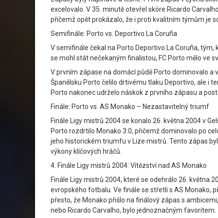
excelovalo. V 35. minutě otevřel skóre Ricardo Carvalho
přičemž opět prokázalo, že i proti kvalitním týmům je sc
Semifinále: Porto vs. Deportivo La Coruña
V semifinále čekal na Porto Deportivo La Coruña, tým, 
se mohl stát nečekaným finalistou, FC Porto mělo ve sv
V prvním zápase na domácí půdě Porto dominovalo a vít
Španělsku Porto čelilo drtivému tlaku Deportivo, ale i t
Porto nakonec udrželo náskok z prvního zápasu a posto
Finále: Porto vs. AS Monako – Nezastavitelný triumf
Finále Ligy mistrů 2004 se konalo 26. května 2004 v Gel
Porto rozdrtilo Monako 3:0, přičemž dominovalo po celou
jeho historickém triumfu v Lize mistrů. Tento zápas by
výkony klíčových hráčů.
4. Finále Ligy mistrů 2004: Vítězství nad AS Monako
Finále Ligy mistrů 2004, které se odehrálo 26. května 2
evropského fotbalu. Ve finále se střetli s AS Monako, 
přesto, že Monako přišlo na finálový zápas s ambicemi
nebo Ricardo Carvalho, bylo jednoznačným favoritem.