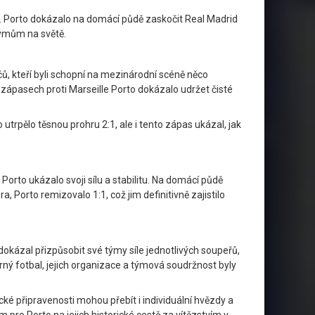
n. Porto dokázalo na domácí půdě zaskočit Real Madrid
týmům na světě.
, kteří byli schopní na mezinárodní scéně něco
zápasech proti Marseille Porto dokázalo udržet čisté
 utrpělo těsnou prohru 2:1, ale i tento zápas ukázal, jak
rto ukázalo svoji sílu a stabilitu. Na domácí půdě
, Porto remizovalo 1:1, což jim definitivně zajistilo
 dokázal přizpůsobit své týmy síle jednotlivých soupeřů,
rný fotbal, jejich organizace a týmová soudržnost byly
ické připravenosti mohou přebít i individuální hvězdy a