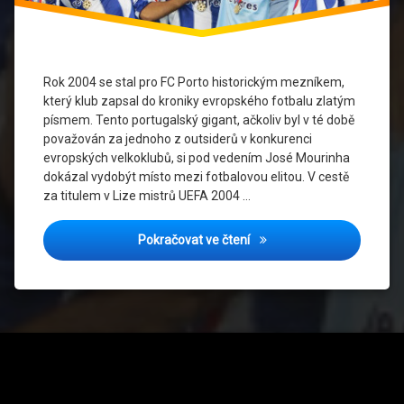
mistrů
2004
Porto
vs AS
Rok 2004 se stal pro FC Porto historickým mezníkem,
Monako
který klub zapsal do kroniky evropského fotbalu zlatým
písmem. Tento portugalský gigant, ačkoliv byl v té době
Portugalská
považován za jednoho z outsiderů v konkurenci
liga
evropských velkoklubů, si pod vedením José Mourinha
dokázal vydobýt místo mezi fotbalovou elitou. V cestě
Portugalský
za titulem v Lize mistrů UEFA 2004 …
fotbal
FC Porto a jejich nezastavi
Triumf
Pokračovat ve čtení
Porto
Týmový
duch
Vítězství
Porto
Tel: