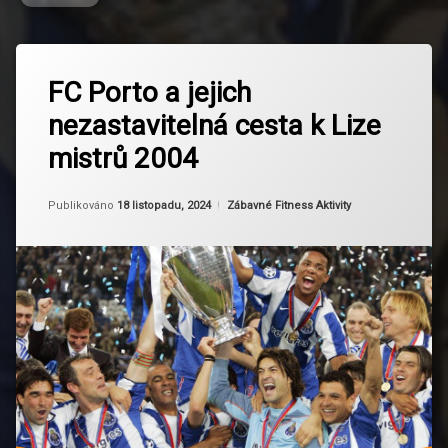
Označeno
Zanechat
tagem
FC Porto a jejich
komentář
na
FC
nezastavitelná cesta k Lize
FC
Porto
Porto
mistrů 2004
a
FC
jejich
Porto
nezastavitelná
tituly
Od
Ruby
Kategorie:
Publikováno
18 listopadu, 2024
Zábavné Fitness Aktivity
cesta
k
Finále
Lize
Ligy
mistrů
mistrů
2004
Fotbalová
historie
José
Mourinho
Liga