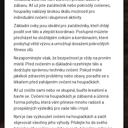
zábavu. Ať už jste začátečník nebo pokročilý cvičenec,
houpačky nabízejí širokou škálu možností pro
individuální cvičení i skupinové aktivity.
Základní cviky jsou ideální pro začátečníky, kteří chtějí
posílit své tělo a zlepšit koordinaci. Postupně můžete
přecházet ke složitějším cvikům a kombinacím, které
poskytují větší výzvu a umožňují dosažení pokročilých
fitness cílů.
Nezapomínejte však, že bezpečnost je vždy na prvním
místě. Před cvičením si důkladně rozehřejte tělo a
dodržujte správnou techniku cvičení. Pokud máte
jakékoli zdravotní problémy nebo obavy, poraďte se s
lékařem před zahájením cvičení na houpačkách.
Ať už cvičíte sami nebo ve skupině, buďte kreativní a
bavte se. Cvičení na houpačkách je zábavná a účinná
forma pohybu, která vám přinese mnoho radosti a
prospěšných výsledků pro vaše tělo i mysl.
Nyní je čas vyzkoušet cvičení na houpačkách a začít
objevovat všechny jeho výhody. Přidejte ho do svého