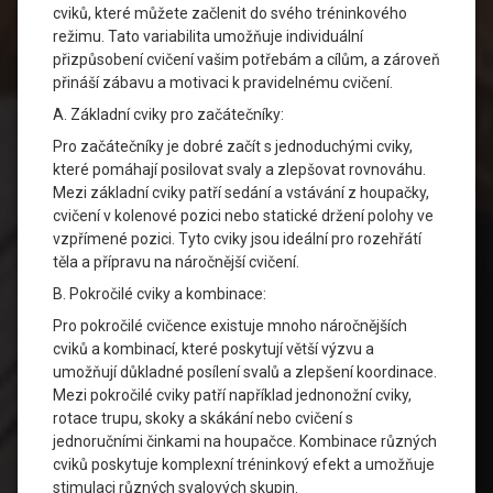
cviků, které můžete začlenit do svého tréninkového
režimu. Tato variabilita umožňuje individuální
přizpůsobení cvičení vašim potřebám a cílům, a zároveň
přináší zábavu a motivaci k pravidelnému cvičení.
A. Základní cviky pro začátečníky:
Pro začátečníky je dobré začít s jednoduchými cviky,
které pomáhají posilovat svaly a zlepšovat rovnováhu.
Mezi základní cviky patří sedání a vstávání z houpačky,
cvičení v kolenové pozici nebo statické držení polohy ve
vzpřímené pozici. Tyto cviky jsou ideální pro rozehřátí
těla a přípravu na náročnější cvičení.
B. Pokročilé cviky a kombinace:
Pro pokročilé cvičence existuje mnoho náročnějších
cviků a kombinací, které poskytují větší výzvu a
umožňují důkladné posílení svalů a zlepšení koordinace.
Mezi pokročilé cviky patří například jednonožní cviky,
rotace trupu, skoky a skákání nebo cvičení s
jednoručními činkami na houpačce. Kombinace různých
cviků poskytuje komplexní tréninkový efekt a umožňuje
stimulaci různých svalových skupin.