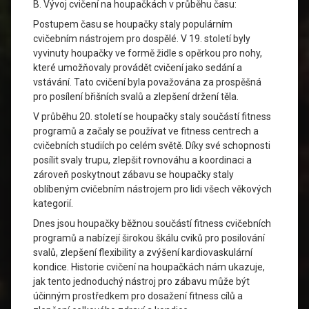
B. Vývoj cvičení na houpačkách v průběhu času:
Postupem času se houpačky staly populárním
cvičebním nástrojem pro dospělé. V 19. století byly
vyvinuty houpačky ve formě židle s opěrkou pro nohy,
které umožňovaly provádět cvičení jako sedání a
vstávání. Tato cvičení byla považována za prospěšná
pro posílení břišních svalů a zlepšení držení těla.
V průběhu 20. století se houpačky staly součástí fitness
programů a začaly se používat ve fitness centrech a
cvičebních studiích po celém světě. Díky své schopnosti
posílit svaly trupu, zlepšit rovnováhu a koordinaci a
zároveň poskytnout zábavu se houpačky staly
oblíbeným cvičebním nástrojem pro lidi všech věkových
kategorií.
Dnes jsou houpačky běžnou součástí fitness cvičebních
programů a nabízejí širokou škálu cviků pro posilování
svalů, zlepšení flexibility a zvýšení kardiovaskulární
kondice. Historie cvičení na houpačkách nám ukazuje,
jak tento jednoduchý nástroj pro zábavu může být
účinným prostředkem pro dosažení fitness cílů a