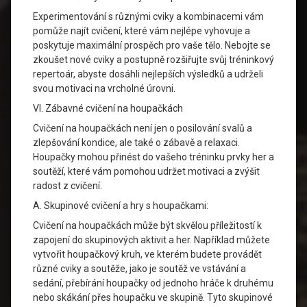
Experimentování s různými cviky a kombinacemi vám
pomůže najít cvičení, které vám nejlépe vyhovuje a
poskytuje maximální prospěch pro vaše tělo. Nebojte se
zkoušet nové cviky a postupně rozšiřujte svůj tréninkový
repertoár, abyste dosáhli nejlepších výsledků a udrželi
svou motivaci na vrcholné úrovni.
VI. Zábavné cvičení na houpačkách
Cvičení na houpačkách není jen o posilování svalů a
zlepšování kondice, ale také o zábavě a relaxaci.
Houpačky mohou přinést do vašeho tréninku prvky her a
soutěží, které vám pomohou udržet motivaci a zvýšit
radost z cvičení.
A. Skupinové cvičení a hry s houpačkami:
Cvičení na houpačkách může být skvělou příležitostí k
zapojení do skupinových aktivit a her. Například můžete
vytvořit houpačkový kruh, ve kterém budete provádět
různé cviky a soutěže, jako je soutěž ve vstávání a
sedání, přebírání houpačky od jednoho hráče k druhému
nebo skákání přes houpačku ve skupině. Tyto skupinové