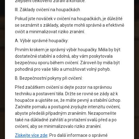
zlepšení celkového zdraví a kondice.
III. Základy cvičení na houpačkách
Pokud jste nováček v cvičení na houpačkách, je důležité
se seznámit s základy, abyste mohli správně a efektivně
cvičit a minimalizovat riziko zranění.
A. Výběr správné houpačky:
Prvním krokem je správný výběr houpačky. Měla by být
dostatečně stabilní a odolná, aby vám poskytovala
bezpečnou oporu během cvičení. Zároveň by měla být
pohodlná pro vaše tělo a umožňovat volný pohyb.
B. Bezpečnostní pokyny při cvičení:
Před začátkem cvičení si dejte pozor na správnou
techniku a postavení těla. Držte se rovně se zády až k
houpačce a ujistěte se, že máte pevný a stabilní úchop.
Začněte pomalu a postupně zvyšujte intenzitu cvičení,
abyste předešli případným zraněním. Nezapomeňte
také na důkladné zahřátí a protažení svalů před a po
cvičení, aby se minimalizovalo riziko zranění.
Získejte více zde
: Pro další informace o správné