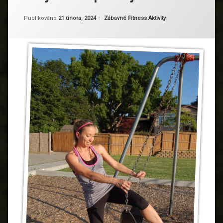
Aktualizováno
Od
Ruby
21 února, 2024
Kategorie:
Publikováno
21 února, 2024
Zábavné Fitness Aktivity