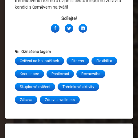
tréninkového režimu a užijte si cestu k lepšímu zdraví a
kondici s úsměvem na tváři!
Sdílejte!
Facebook
Twitter
LinkedIn
Označeno tagem
Cvičení na houpačkách
Fitness
Flexibilita
Koordinace
Posilování
Rovnováha
Skupinové cvičení
Tréninkové aktivity
Zábava
Zdraví a wellness
Čtěte dál