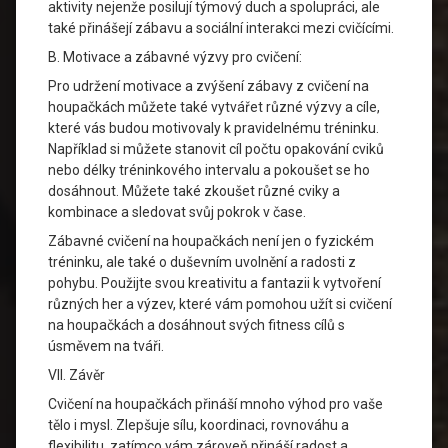
aktivity nejenže posilují týmový duch a spolupráci, ale
také přinášejí zábavu a sociální interakci mezi cvičícími.
B. Motivace a zábavné výzvy pro cvičení:
Pro udržení motivace a zvýšení zábavy z cvičení na
houpačkách můžete také vytvářet různé výzvy a cíle,
které vás budou motivovaly k pravidelnému tréninku.
Například si můžete stanovit cíl počtu opakování cviků
nebo délky tréninkového intervalu a pokoušet se ho
dosáhnout. Můžete také zkoušet různé cviky a
kombinace a sledovat svůj pokrok v čase.
Zábavné cvičení na houpačkách není jen o fyzickém
tréninku, ale také o duševním uvolnění a radosti z
pohybu. Použijte svou kreativitu a fantazii k vytvoření
různých her a výzev, které vám pomohou užít si cvičení
na houpačkách a dosáhnout svých fitness cílů s
úsměvem na tváři.
VII. Závěr
Cvičení na houpačkách přináší mnoho výhod pro vaše
tělo i mysl. Zlepšuje sílu, koordinaci, rovnováhu a
flexibilitu, zatímco vám zároveň přináší radost a