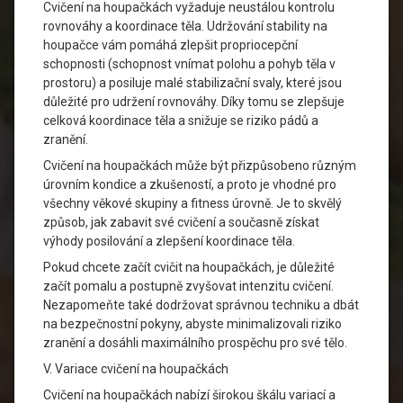
Cvičení na houpačkách vyžaduje neustálou kontrolu
rovnováhy a koordinace těla. Udržování stability na
houpačce vám pomáhá zlepšit propriocepční
schopnosti (schopnost vnímat polohu a pohyb těla v
prostoru) a posiluje malé stabilizační svaly, které jsou
důležité pro udržení rovnováhy. Díky tomu se zlepšuje
celková koordinace těla a snižuje se riziko pádů a
zranění.
Cvičení na houpačkách může být přizpůsobeno různým
úrovním kondice a zkušeností, a proto je vhodné pro
všechny věkové skupiny a fitness úrovně. Je to skvělý
způsob, jak zabavit své cvičení a současně získat
výhody posilování a zlepšení koordinace těla.
Pokud chcete začít cvičit na houpačkách, je důležité
začít pomalu a postupně zvyšovat intenzitu cvičení.
Nezapomeňte také dodržovat správnou techniku a dbát
na bezpečnostní pokyny, abyste minimalizovali riziko
zranění a dosáhli maximálního prospěchu pro své tělo.
V. Variace cvičení na houpačkách
Cvičení na houpačkách nabízí širokou škálu variací a