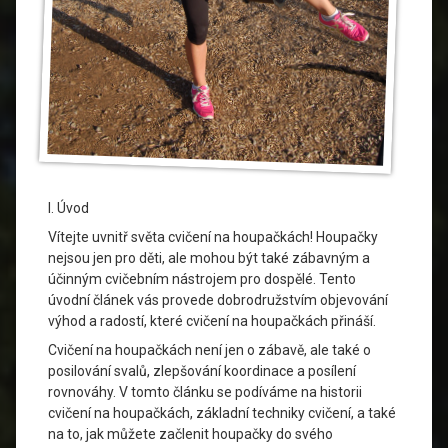
I. Úvod
Vítejte uvnitř světa cvičení na houpačkách! Houpačky
nejsou jen pro děti, ale mohou být také zábavným a
účinným cvičebním nástrojem pro dospělé. Tento
úvodní článek vás provede dobrodružstvím objevování
výhod a radostí, které cvičení na houpačkách přináší.
Cvičení na houpačkách není jen o zábavě, ale také o
posilování svalů, zlepšování koordinace a posílení
rovnováhy. V tomto článku se podíváme na historii
cvičení na houpačkách, základní techniky cvičení, a také
na to, jak můžete začlenit houpačky do svého