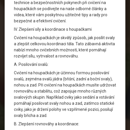
technice a bezpečnostních pokynech při cvičení na
houpačkách se podívejte na naše odborné články a
videa, které vám poskytnou užitečné tipy a rady pro
bezpečné a efektivní cvičení.
IV. Zlepšení síly a koordinace s houpačkami
Cvičení na houpačkách je skvělý způsob, jak posílit svaly
a zlepšit celkovou koordinaci těla. Tato zábavná aktivita
nabízí mnoho cvičebních možností, které pomáhají
rozvíjet sílu, vytrvalost a rovnováhu.
A. Posilování svalů:
Cvičení na houpačkách je účinnou formou posilování
svalů, zejména svalů jádra (břišní, zadní a boční svaly),
nohou a zad. Při cvičení na houpačkách musíte udržovat
rovnováhu a stabilitu, což zapojuje mnoho různých
svalových skupin. Například cviky jako sedání a vstávání
pomáhají posilovat svaly nohou a zad, zatímco statické
cviky, jako je držení polohy ve vzpřímené pozici, posilují
svaly břicha a zad.
B. Zlepšení rovnováhy a koordinace: