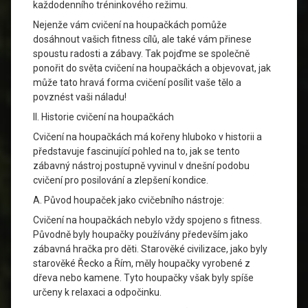
každodenního tréninkového režimu.
Nejenže vám cvičení na houpačkách pomůže
dosáhnout vašich fitness cílů, ale také vám přinese
spoustu radosti a zábavy. Tak pojďme se společně
ponořit do světa cvičení na houpačkách a objevovat, jak
může tato hravá forma cvičení posílit vaše tělo a
povznést vaši náladu!
II. Historie cvičení na houpačkách
Cvičení na houpačkách má kořeny hluboko v historii a
představuje fascinující pohled na to, jak se tento
zábavný nástroj postupně vyvinul v dnešní podobu
cvičení pro posilování a zlepšení kondice.
A. Původ houpaček jako cvičebního nástroje:
Cvičení na houpačkách nebylo vždy spojeno s fitness.
Původně byly houpačky používány především jako
zábavná hračka pro děti. Starověké civilizace, jako byly
starověké Řecko a Řím, měly houpačky vyrobené z
dřeva nebo kamene. Tyto houpačky však byly spíše
určeny k relaxaci a odpočinku.