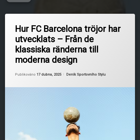
Označeno
Zanechat
tagem
Hur FC Barcelona tröjor har
komentář
na
BarcaHistorik
utvecklats – Från de
Hur
FC
BarcelonaKultur
klassiska ränderna till
Barcelona
tröjor
moderna design
BarcelonasTröjor
har
utvecklats
–
FCBarcelona
Aktualizováno
Od
Ruby
17 dubna, 2025
Kategorie:
Publikováno
17 dubna, 2025
Deník Sportovního Stylu
Från
de
FotbollensUtveckling
klassiska
ränderna
Fotbollströjor
till
moderna
design
ModeOchFotboll
Sportmode
Tröjdesign