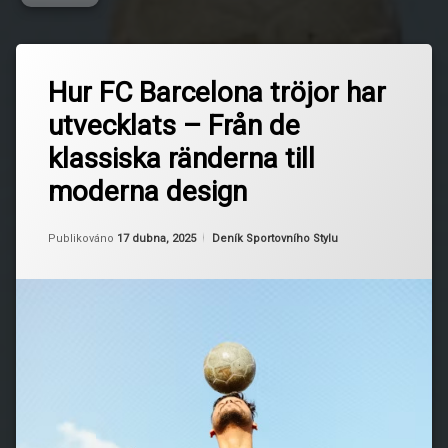
Označeno
Zanechat
tagem
Hur FC Barcelona tröjor har
komentář
na
BarcaHistorik
utvecklats – Från de
Hur
FC
BarcelonaKultur
klassiska ränderna till
Barcelona
tröjor
moderna design
BarcelonasTröjor
har
utvecklats
–
FCBarcelona
Aktualizováno
Od
Ruby
17 dubna, 2025
Kategorie:
Publikováno
17 dubna, 2025
Deník Sportovního Stylu
Från
de
FotbollensUtveckling
klassiska
ränderna
Fotbollströjor
till
moderna
design
ModeOchFotboll
Sportmode
Tröjdesign