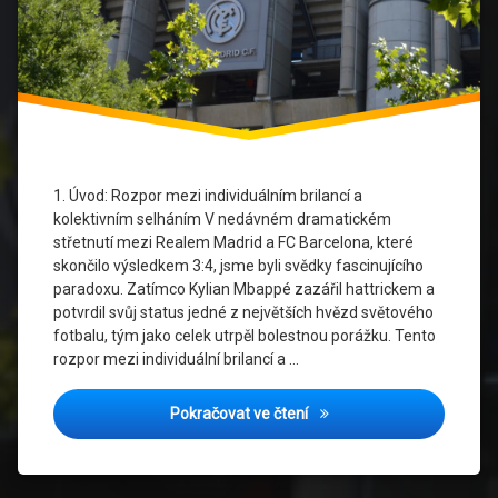
Galakticke
Ery
Mbappe
Real
Madrid
Satnova
1. Úvod: Rozpor mezi individuálním brilancí a
Psychologie
kolektivním selháním V nedávném dramatickém
střetnutí mezi Realem Madrid a FC Barcelona, které
Takticka
skončilo výsledkem 3:4, jsme byli svědky fascinujícího
Krize
paradoxu. Zatímco Kylian Mbappé zazářil hattrickem a
potvrdil svůj status jedné z největších hvězd světového
Zavislost
Na
fotbalu, tým jako celek utrpěl bolestnou porážku. Tento
Hvezdach
rozpor mezi individuální brilancí a …
Zidane
Závislost na hvězdách: Jak
Pokračovat ve čtení