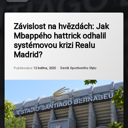
Označeno
Zanechat
tagem
Závislost na hvězdách: Jak
komentář
na
Ancelotti
Mbappého hattrick odhalil
Závislost
na
Bellingham
systémovou krizi Realu
hvězdách:
Jak
Madrid?
Benzema
Mbappého
hattrick
odhalil
CR7
Aktualizováno
Od
Ruby
12 května, 2025
Kategorie:
Publikováno
12 května, 2025
Deník Sportovního Stylu
systémovou
krizi
Ego
Realu
Management
Madrid?
Fotbalova
Analyza
Fotbalova
Historie