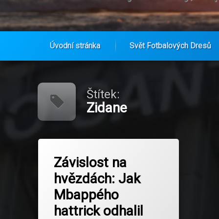
Úvodní stránka
Svět Fotbalových Dresů
Přejít
k
obsahu
Štítek:
webu
Zidane
Označeno
na Závislost na hvězdách: Jak Mbap
Zanechat komentář
tagem
Závislost na
Ancelotti
hvězdách: Jak
Bellingham
Mbappého
Benzema
hattrick odhalil