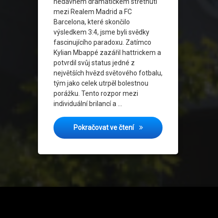
nedávném dramatickém střetnutí
mezi Realem Madrid a FC
Barcelona, které skončilo
výsledkem 3:4, jsme byli svědky
fascinujícího paradoxu. Zatímco
Kylian Mbappé zazářil hattrickem a
potvrdil svůj status jedné z
největších hvězd světového fotbalu,
tým jako celek utrpěl bolestnou
porážku. Tento rozpor mezi
individuální brilancí a …
Závislost na hvězdách: Jak
Pokračovat ve čtení
Tel: