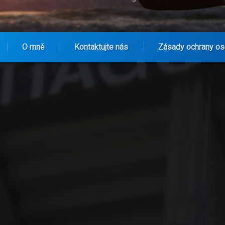
O mně
Kontaktujte nás
Zásady ochrany os
pého hattrick odhalil systémovou krizi Realu Madrid?