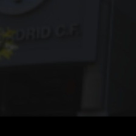
 Mbappého hattrick odhalil systémovou krizi Realu Madrid?