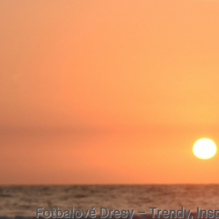
Fotbalové Dresy – Trendy, Insp