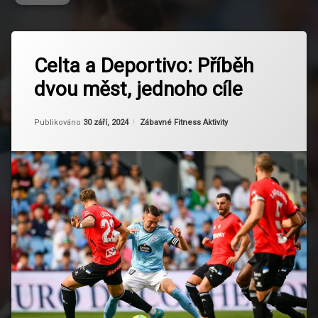
Označeno
Zanechat
tagem
Celta a Deportivo: Příběh
komentář
na
Budoucnost
dvou měst, jednoho cíle
Celta
rivality
a
Deportivo:
Celta
Aktualizováno
Od
Ruby
30 září, 2024
Příběh
Kategorie:
Publikováno
30 září, 2024
Zábavné Fitness Aktivity
de
dvou
Vigo
měst,
jednoho
Deportivo
cíle
La
Coruña
Fanouškovská
kultura
Galicijské
derby
Historie