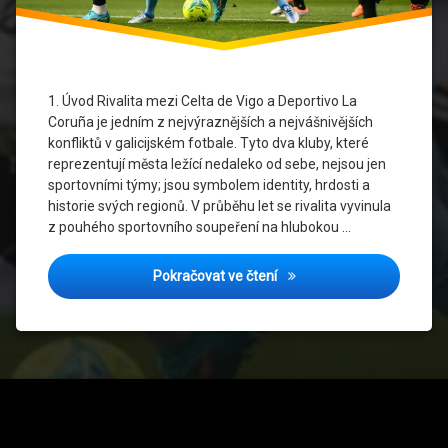
fotbalu
La
Liga
1. Úvod Rivalita mezi Celta de Vigo a Deportivo La
Rivalita
Coruña je jedním z nejvýraznějších a nejvášnivějších
konfliktů v galicijském fotbale. Tyto dva kluby, které
Španělský
reprezentují města ležící nedaleko od sebe, nejsou jen
fotbal
sportovními týmy; jsou symbolem identity, hrdosti a
historie svých regionů. V průběhu let se rivalita vyvinula
Taktika
z pouhého sportovního soupeření na hlubokou …
a styl
hry
Celta a Deportivo: Příběh d
Pokračovat ve čtení
Tel: