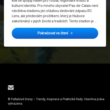
kde se spojují vášeň pro fotbal, regionální hrdost a
RC
kulturní identita. Pro mnoho obyvatel Pas-de-Calais není
Lens
návštěva stadionu jen otázkou sledování zápasu RC
Lens, ale především prožitkem, který je hluboce
Sportovní
Historie
zakořeněný v jejich životě a tradicích. Tento stadion je …
Stade
Stadion, Kde ožívá Duše Le
Pokračovat ve čtení
Bollaert-
Delelis
Tel:
E-mail
© Fotbalové Dresy – Trendy, Inspirace a Praktické Rady. Všechna práva
vyhrazena.