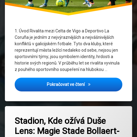
fotbalu
La
Liga
1. Úvod Rivalita mezi Celta de Vigo a Deportivo La
Rivalita
Coruña je jedním z nejvýraznějších a nejvášnivějších
konfliktů v galicijském fotbale. Tyto dva kluby, které
Španělský
reprezentují města ležící nedaleko od sebe, nejsou jen
fotbal
sportovními týmy; jsou symbolem identity, hrdosti a
historie svých regionů. V průběhu let se rivalita vyvinula
Taktika
z pouhého sportovního soupeření na hlubokou …
a styl
hry
Celta a Deportivo: Příběh d
Pokračovat ve čtení
Označeno
Zanechat
tagem
Stadion, Kde ožívá Duše
komentář
na
Architektura
Lens: Magie Stade Bollaert-
Stadion,
stadionu
Kde