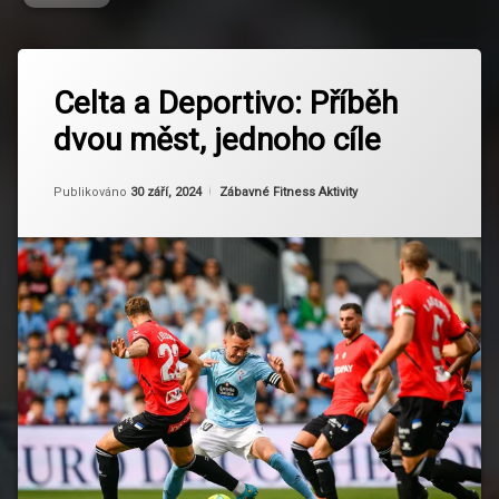
Označeno
Zanechat
tagem
Celta a Deportivo: Příběh
komentář
na
Budoucnost
dvou měst, jednoho cíle
Celta
rivality
a
Deportivo:
Celta
Aktualizováno
Od
Ruby
30 září, 2024
Příběh
Kategorie:
Publikováno
30 září, 2024
Zábavné Fitness Aktivity
de
dvou
Vigo
měst,
jednoho
Deportivo
cíle
La
Coruña
Fanouškovská
kultura
Galicijské
derby
Historie