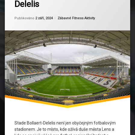
Delelis
ožívá
Ekologické
Duše
iniciativy
Lens:
Aktualizováno
Od
Ruby
2 září, 2024
Kategorie:
Publikováno
2 září, 2024
Zábavné Fitness Aktivity
Magie
Fanouškovská
Stade
kultura
Bollaert-
Delelis
Fotbalové
události
Historie
stadionu
Kulturní
význam
stadionu
Město
Lens
Modernizace
Stade Bollaert-Delelis není jen obyčejným fotbalovým
stadionu
stadionem. Je to místo, kde ožívá duše města Lens a